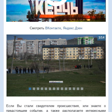
Смотреть
ВКонтакте
,
Яндекс.Дзен
1/14
Предыдущий
Следую
Если Вы стали свидетелем происшествия, или знаете о
предстоящем событии, а также располагаете интересными