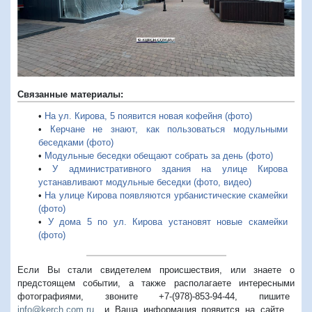
Связанные материалы:
•
На ул. Кирова, 5 появится новая кофейня (фото)
•
Керчане не знают, как пользоваться модульными
беседками (фото)
•
Модульные беседки обещают собрать за день (фото)
•
У административного здания на улице Кирова
устанавливают модульные беседки (фото, видео)
•
На улице Кирова появляются урбанистические скамейки
(фото)
•
У дома 5 по ул. Кирова установят новые скамейки
(фото)
Если Вы стали свидетелем происшествия, или знаете о
предстоящем событии, а также располагаете интересными
фотографиями, звоните +7-(978)-853-94-44,
пишите
info@kerch.com.ru
и Ваша информация появится на сайте