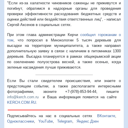
"Если из-за халатности чиновников саженцы не приживутся и
погибнут, обратимся в надзорные органы для проведения
проверки эффективности расходования бюджетных средств и
оценки действий или бездействия ответственных лиц", - написал
Сергей Аксенов в социальных сетях.
При этом глава администрации Керчи
сообщил горожанам о
том
, что попросил в Минэкологии 5 тысяч деревьев для
высадки на территории муниципалитета, а также направил
дополнительную заявку в связи с наличием в питомниках 1300
деревьев. Высадка планируется в рамках общекрымской акции
по озеленению полуострова весной, а также осенью, когда
зеленые насаждения лучше приживаются.
Если Вы стали свидетелем происшествия, или знаете о
предстоящем событии, а также располагаете интересными
фотографиями, звоните +7-(978)-853-94-44,
пишите
info@kerch.com.ru
и Ваша информация появится на сайте
KERCH.COM.RU
.
Подписывайтесь на нас в социальных сетях
ВКонтакте
,
Одноклассники
,
YouTube
,
Telegram
,
Яндекс.Дзен