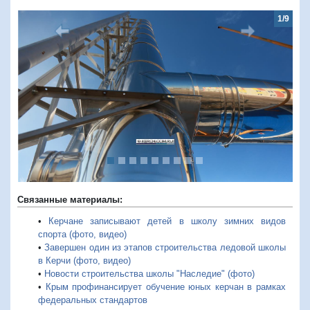
1/9
Предыдущий
Следую
Связанные материалы:
•
Керчане записывают детей в школу зимних видов
спорта (фото, видео)
•
Завершен один из этапов строительства ледовой школы
в Керчи (фото, видео)
•
Новости строительства школы "Наследие" (фото)
•
Крым профинансирует обучение юных керчан в рамках
федеральных стандартов