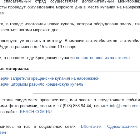
й спасательный отряд осуществляет дополнительный монитори
сты проведут обследование морского дна в месте купания на набережн
ев.
го, в городе изготовили новую купель, которая оборудована полом, т
 касаться ногами морского дна.
ланируют установить в пятницу. Вниманию автомобилистов: автомоби
будет ограничено до 15 часов 19 января.
, в прошлом году Крещенские купания
не состоялись из-за шторма
.
ые материалы:
Керчи запретили крещенские купания на набережной
Керчи штормом разбило крещенскую купель
стали свидетелем происшествия, или знаете о предстоящем событии
ыми фотографиями, звоните +7-(978)-853-94-44,
пишите
info@kerch.com
 на сайте
KERCH.COM.RU
.
вайтесь на нас в социальных сетях
ВКонтакте
,
Одноклассники
зен