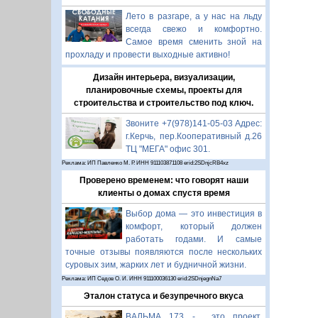
Лето в разгаре, а у нас на льду
всегда свежо и комфортно.
Самое время сменить зной на
прохладу и провести выходные активно!
Дизайн интерьера, визуализации,
планировочные схемы, проекты для
строительства и строительство под ключ.
Звоните +7(978)141-05-03 Адрес:
г.Керчь, пер.Кооперативный д.26
ТЦ "МЕГА" офис 301.
Реклама: ИП Павленко М. Р. ИНН 911103871108 erid:2SDnjcRB4xz
Проверено временем: что говорят наши
клиенты о домах спустя время
Выбор дома — это инвестиция в
комфорт, который должен
работать годами. И самые
точные отзывы появляются после нескольких
суровых зим, жарких лет и будничной жизни.
Реклама: ИП Седов О. И. ИНН 911100036130 erid:2SDnjegnNa7
Эталон статуса и безупречного вкуса
ВАЛЬМА 173 - это проект,