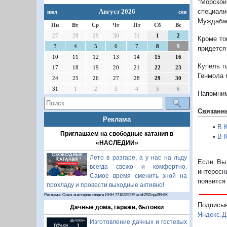
"Морско
специали
Август 2026
июл
сен
Муждаба
Пн
Вт
Ср
Чт
Пт
Сб
Вс
27
28
29
30
31
1
2
Кроме то
3
4
5
6
7
8
9
придется
10
11
12
13
14
15
16
Купель п
17
18
19
20
21
22
23
Генмола 
24
25
26
27
28
29
30
31
1
2
3
4
5
6
Напомним
Связанн
Реклама
•
В 
Приглашаем на свободные катания в
•
В 
«НАСЛЕДИИ»
Лето в разгаре, а у нас на льду
Если Вы 
всегда свежо и комфортно.
интересн
Самое время сменить зной на
появится
прохладу и провести выходные активно!
Реклама: Союз мастеров спорта ИНН 7718289279 erid:2SDnje2Eh6K
Подписы
Дачные дома, гаражи, бытовки
Яндекс.Д
Изготовление дачных и гостевых