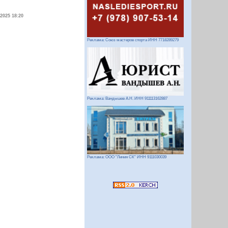
.2025 18:20
Реклама: Союз мастеров спорта ИНН 7718289279
Реклама: Вандышев А.Н. ИНН 911113162887
Реклама: ООО "Линия СК" ИНН 9111030039