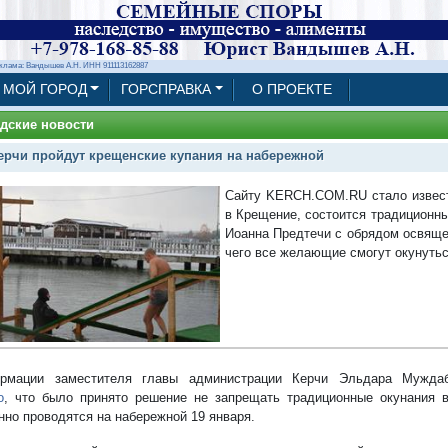
клама: Вандышев А.Н. ИНН 911113162887
МОЙ ГОРОД
ГОРСПРАВКА
О ПРОЕКТЕ
дские новости
ерчи пройдут крещенские купания на набережной
Сайту KERCH.COM.RU стало известн
в Крещение, состоится традиционн
Иоанна Предтечи с обрядом освяще
чего все желающие смогут окунутьс
рмации заместителя главы администрации Керчи Эльдара Мужда
о
, что было принято решение не запрещать традиционные окунания 
нно проводятся на набережной 19 января.