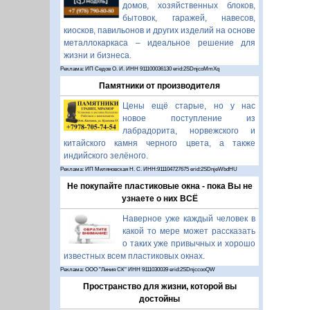
домов, хозяйственных блоков,
бытовок, гаражей, навесов,
киосков, павильонов и других изделий на основе
металлокаркаса – идеальное решение для
жизни и бизнеса.
Реклама: ИП Седов О. И. ИНН 911100036130 erid:2SDnjcoMmXq
Памятники от производителя
Цены ещё старые, но у нас
новое поступление из
лабрадорита, норвежского и
китайского камня черного цвета, а также
индийского зелёного.
Реклама: ИП Миляновская Н. С. ИНН:911104727675 erid:2SDnjeWbdHU
Не покупайте пластиковые окна - пока Вы не
узнаете о них ВСЁ
Наверное уже каждый человек в
какой то мере может рассказать
о таких уже привычных и хорошо
известных всем пластиковых окнах.
Реклама: ООО "Линия СК" ИНН 9111030039 erid:2SDnjccooQW
Пространство для жизни, которой вы
достойны