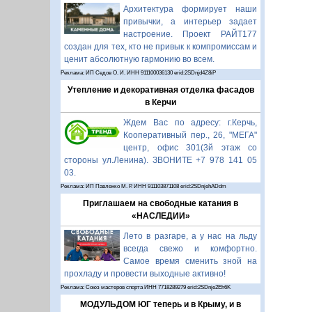
Архитектура формирует наши
привычки, а интерьер задает
настроение. Проект РАЙТ177
создан для тех, кто не привык к компромиссам и
ценит абсолютную гармонию во всем.
Реклама: ИП Седов О. И. ИНН 911100036130 erid:2SDnjd4Z8iP
Утепление и декоративная отделка фасадов
в Керчи
Ждем Вас по адресу: г.Керчь,
Кооперативный пер., 26, "МЕГА"
центр, офис 301(3й этаж со
стороны ул.Ленина). ЗВОНИТЕ +7 978 141 05
03.
Реклама: ИП Павленко М. Р. ИНН 911103871108 erid:2SDnjehADdm
Приглашаем на свободные катания в
«НАСЛЕДИИ»
Лето в разгаре, а у нас на льду
всегда свежо и комфортно.
Самое время сменить зной на
прохладу и провести выходные активно!
Реклама: Союз мастеров спорта ИНН 7718289279 erid:2SDnje2Eh6K
МОДУЛЬДОМ ЮГ теперь и в Крыму, и в