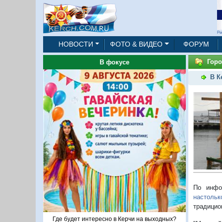
Ре
НОВОСТИ
ФОТО & ВИДЕО
ФОРУМ
Горо
В фокусе
В К
По инфо
настольк
традицио
Где будет интересно в Керчи на выходных?