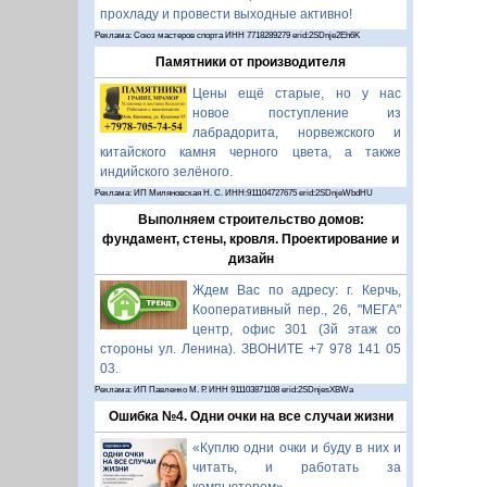
прохладу и провести выходные активно!
Реклама: Союз мастеров спорта ИНН 7718289279 erid:2SDnje2Eh6K
Памятники от производителя
Цены ещё старые, но у нас
новое поступление из
лабрадорита, норвежского и
китайского камня черного цвета, а также
индийского зелёного.
Реклама: ИП Миляновская Н. С. ИНН:911104727675 erid:2SDnjeWbdHU
Выполняем строительство домов:
фундамент, стены, кровля. Проектирование и
дизайн
Ждем Вас по адресу: г. Керчь,
Кооперативный пер., 26, "МЕГА"
центр, офис 301 (3й этаж со
стороны ул. Ленина). ЗВОНИТЕ +7 978 141 05
03.
Реклама: ИП Павленко М. Р. ИНН 911103871108 erid:2SDnjesXBWa
Ошибка №4. Одни очки на все случаи жизни
«Куплю одни очки и буду в них и
читать, и работать за
компьютером».