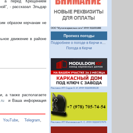
нг, а перед Крещением
ой", - рассказал Эльдар
аким образом керчанам не
ООО "Мультисервисные сети" ИНН 9111001888
Прогноз погоды
льное движение в районе
Подробнее о погоде в Керчи на 2 недели
Погода в Керчи
Реклама: ИП Седов О. И. ИНН 911100036130
, а также располагаете
.ru
и Ваша информация
,
YouTube
,
Telegram
,
Реклама: ИП Миляновская Н. С. ИНН 911104727675