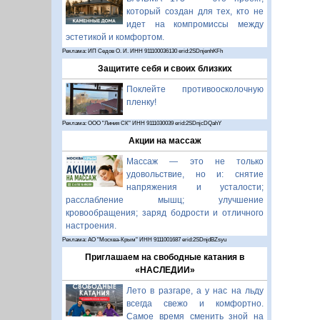
который создан для тех, кто не
идет на компромиссы между
эстетикой и комфортом.
Реклама: ИП Седов О. И. ИНН 911100036130 erid:2SDnjenhKFh
Защитите себя и своих близких
Поклейте противоосколочную
пленку!
Реклама: ООО "Линия СК" ИНН 9111030039 erid:2SDnjcDQahY
Акции на массаж
Массаж — это не только
удовольствие, но и: снятие
напряжения и усталости;
расслабление мышц; улучшение
кровообращения; заряд бодрости и отличного
настроения.
Реклама: АО "Москва-Крым" ИНН 9111001687 erid:2SDnjdBZsyu
Приглашаем на свободные катания в
«НАСЛЕДИИ»
Лето в разгаре, а у нас на льду
всегда свежо и комфортно.
Самое время сменить зной на