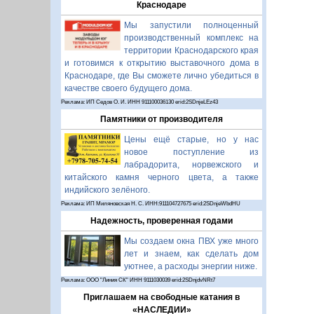
Краснодаре
Мы запустили полноценный
производственный комплекс на
территории Краснодарского края
и готовимся к открытию выставочного дома в
Краснодаре, где Вы сможете лично убедиться в
качестве своего будущего дома.
Реклама: ИП Седов О. И. ИНН 911100036130 erid:2SDnjeLEz43
Памятники от производителя
Цены ещё старые, но у нас
новое поступление из
лабрадорита, норвежского и
китайского камня черного цвета, а также
индийского зелёного.
Реклама: ИП Миляновская Н. С. ИНН:911104727675 erid:2SDnjeWbdHU
Надежность, проверенная годами
Мы создаем окна ПВХ уже много
лет и знаем, как сделать дом
уютнее, а расходы энергии ниже.
Реклама: ООО "Линия СК" ИНН 9111030039 erid:2SDnjdvNRt7
Приглашаем на свободные катания в
«НАСЛЕДИИ»