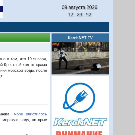
09 августа 2026
12 : 23 : 53
KerchNET TV
о о том, что 19 января,
ый Крестный ход от храма
ния морской воды, после
я.
баева,
море очистилось
в морскую воду, которые