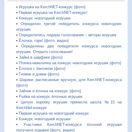
•
Игрушка на KerchNET-конкурс (фото)
•
Первая игрушка на KerchNET-конкурс!
•
Конкурс новогодней игрушки
•
Определен третий победитель конкурса новогодних
игрушек
•
Определились лидеры голосования – авторы игрушек
•
Ёлочка, гори! (фото, видео)
•
Определены два победителя конкурса новогодних
игрушек. Открыто голосование!
•
Зайка в шарфике (фото)
•
Птичка-невеличка на конкурс новогодних игрушек (фото)
•
Ёлочка с бантиком (фото)
•
Гномик и домик (фото)
•
Шарики, расписанные вручную, для KerchNET-конкурса
(фото)
•
Зайчик и ёлочка на конкурс (фото)
•
Рыбки на конкурс ёлочных игрушек
•
Целую коробку игрушек принесла школа №15 на
KerchNet-конкурс
•
Первая игрушка на новогодний конкурс
•
Конкурс новогодней игрушки
•
Участники KerchNET-конкурса ёлочной игрушки
получили подарки (фото, видео)