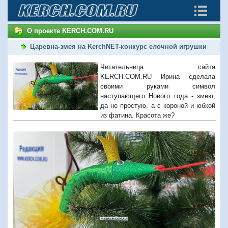
О проекте KERCH.COM.RU
Царевна-змея на KerchNET-конкурс елочной игрушки
Читательница сайта
KERCH.COM.RU Ирина сделала
своими руками символ
наступающего Нового года - змею,
да не простую, а с короной и юбкой
из фатина. Красота же?