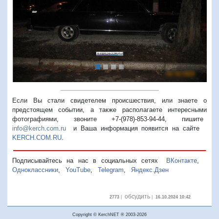
Предыдущий
Следую
Если Вы стали свидетелем происшествия, или знаете о
предстоящем событии, а также располагаете интересными
фотографиями, звоните +7-(978)-853-94-44,
пишите
info@kerch.com.ru
и Ваша информация появится на сайте
KERCH.COM.RU
.
Подписывайтесь на нас в социальных сетях
ВКонтакте
,
Одноклассники
,
YouTube
,
Telegram
,
Яндекс.Дзен
обсудить
2773
|
|
16.10.2024 10:42
Copyright © KerchNET ® 2003-2026