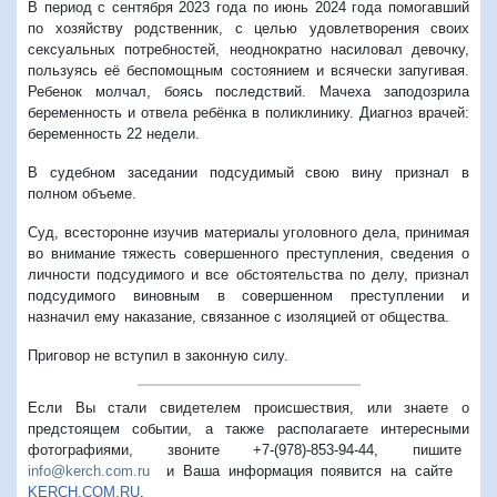
В период с сентября 2023 года по июнь 2024 года помогавший
по хозяйству родственник, с целью удовлетворения своих
сексуальных потребностей, неоднократно насиловал девочку,
пользуясь её беспомощным состоянием и всячески запугивая.
Ребенок молчал, боясь последствий. Мачеха заподозрила
беременность и отвела ребёнка в поликлинику. Диагноз врачей:
беременность 22 недели.
В судебном заседании подсудимый свою вину признал в
полном объеме.
Суд, всесторонне изучив материалы уголовного дела, принимая
во внимание тяжесть совершенного преступления, сведения о
личности подсудимого и все обстоятельства по делу, признал
подсудимого виновным в совершенном преступлении и
назначил ему наказание, связанное с изоляцией от общества.
Приговор не вступил в законную силу.
Если Вы стали свидетелем происшествия, или знаете о
предстоящем событии, а также располагаете интересными
фотографиями, звоните +7-(978)-853-94-44,
пишите
info@kerch.com.ru
и Ваша информация появится на сайте
KERCH.COM.RU
.