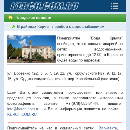
Городские новости
В районах Керчи - перебои с водоснабжением
Предприятие "Вода Крыма"
сообщает, что в связи с аварией на
сетях водоснабжения,
ориентировочно до 12:00, в Керчи не
будет воды по адресам:
ул. Борзенко №2, 3, 5, 7, 19, 21, ул. Горбульского №7, 9, 11, 17,
15;
ул. Орджоникидзе (частично), пер. Корабельный (частично).
Если Вы стали свидетелем происшествия, или знаете о
предстоящем событии, а также располагаете интересными
фотографиями, звоните +7-(978)-853-94-44,
пишите
info@kerch.com.ru
и Ваша информация появится на сайте
KERCH.COM.RU
.
Подписывайтесь на нас в социальных сетях
ВКонтакте
,