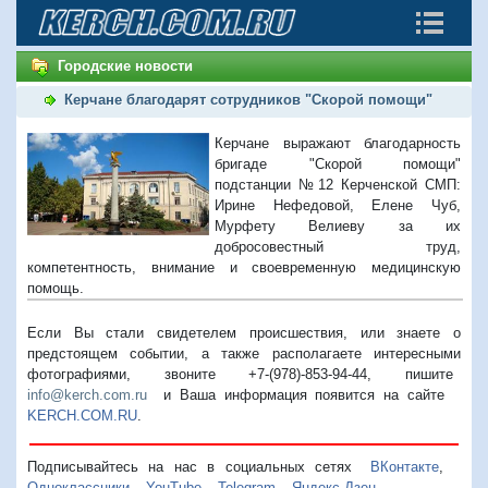
Городские новости
Керчане благодарят сотрудников "Скорой помощи"
Керчане выражают благодарность
бригаде "Скорой помощи"
подстанции №12 Керченской СМП:
Ирине Нефедовой, Елене Чуб,
Мурфету Велиеву за их
добросовестный труд,
компетентность, внимание и своевременную медицинскую
помощь.
Если Вы стали свидетелем происшествия, или знаете о
предстоящем событии, а также располагаете интересными
фотографиями, звоните +7-(978)-853-94-44,
пишите
info@kerch.com.ru
и Ваша информация появится на сайте
KERCH.COM.RU
.
Подписывайтесь на нас в социальных сетях
ВКонтакте
,
Одноклассники
,
YouTube
,
Telegram
,
Яндекс.Дзен