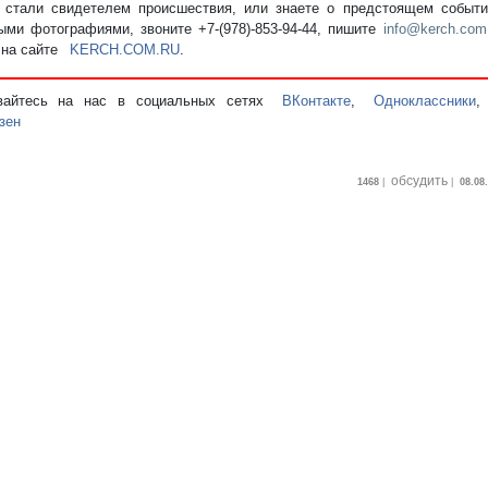
стали свидетелем происшествия, или знаете о предстоящем событии
ыми фотографиями, звоните +7-(978)-853-94-44,
пишите
info@kerch.com
 на сайте
KERCH.COM.RU
.
вайтесь на нас в социальных сетях
ВКонтакте
,
Одноклассники
зен
обсудить
1468
|
|
08.08