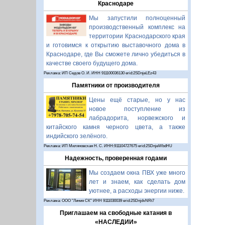
Краснодаре
Мы запустили полноценный
производственный комплекс на
территории Краснодарского края
и готовимся к открытию выставочного дома в
Краснодаре, где Вы сможете лично убедиться в
качестве своего будущего дома.
Реклама: ИП Седов О. И. ИНН 911100036130 erid:2SDnjeLEz43
Памятники от производителя
Цены ещё старые, но у нас
новое поступление из
лабрадорита, норвежского и
китайского камня черного цвета, а также
индийского зелёного.
Реклама: ИП Миляновская Н. С. ИНН:911104727675 erid:2SDnjeWbdHU
Надежность, проверенная годами
Мы создаем окна ПВХ уже много
лет и знаем, как сделать дом
уютнее, а расходы энергии ниже.
Реклама: ООО "Линия СК" ИНН 9111030039 erid:2SDnjdvNRt7
Приглашаем на свободные катания в
«НАСЛЕДИИ»