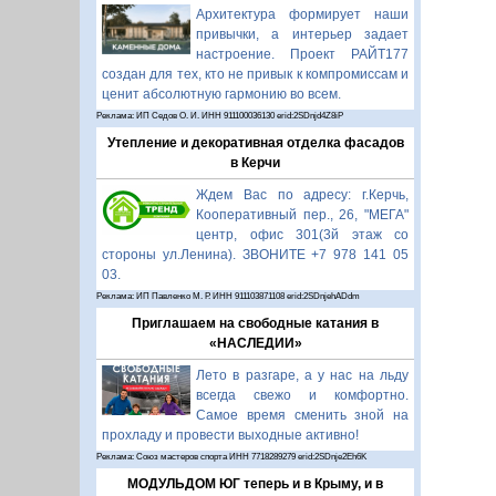
Архитектура формирует наши
привычки, а интерьер задает
настроение. Проект РАЙТ177
создан для тех, кто не привык к компромиссам и
ценит абсолютную гармонию во всем.
Реклама: ИП Седов О. И. ИНН 911100036130 erid:2SDnjd4Z8iP
Утепление и декоративная отделка фасадов
в Керчи
Ждем Вас по адресу: г.Керчь,
Кооперативный пер., 26, "МЕГА"
центр, офис 301(3й этаж со
стороны ул.Ленина). ЗВОНИТЕ +7 978 141 05
03.
Реклама: ИП Павленко М. Р. ИНН 911103871108 erid:2SDnjehADdm
Приглашаем на свободные катания в
«НАСЛЕДИИ»
Лето в разгаре, а у нас на льду
всегда свежо и комфортно.
Самое время сменить зной на
прохладу и провести выходные активно!
Реклама: Союз мастеров спорта ИНН 7718289279 erid:2SDnje2Eh6K
МОДУЛЬДОМ ЮГ теперь и в Крыму, и в