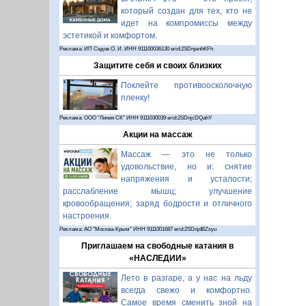
который создан для тех, кто не
идет на компромиссы между
эстетикой и комфортом.
Реклама: ИП Седов О. И. ИНН 911100036130 erid:2SDnjenhKFh
Защитите себя и своих близких
Поклейте противоосколочную
пленку!
Реклама: ООО "Линия СК" ИНН 9111030039 erid:2SDnjcDQahY
Акции на массаж
Массаж — это не только
удовольствие, но и: снятие
напряжения и усталости;
расслабление мышц; улучшение
кровообращения; заряд бодрости и отличного
настроения.
Реклама: АО "Москва-Крым" ИНН 9111001687 erid:2SDnjdBZsyu
Приглашаем на свободные катания в
«НАСЛЕДИИ»
Лето в разгаре, а у нас на льду
всегда свежо и комфортно.
Самое время сменить зной на