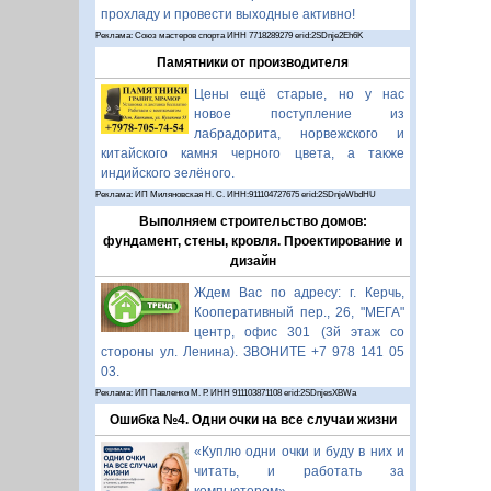
прохладу и провести выходные активно!
Реклама: Союз мастеров спорта ИНН 7718289279 erid:2SDnje2Eh6K
Памятники от производителя
Цены ещё старые, но у нас
новое поступление из
лабрадорита, норвежского и
китайского камня черного цвета, а также
индийского зелёного.
Реклама: ИП Миляновская Н. С. ИНН:911104727675 erid:2SDnjeWbdHU
Выполняем строительство домов:
фундамент, стены, кровля. Проектирование и
дизайн
Ждем Вас по адресу: г. Керчь,
Кооперативный пер., 26, "МЕГА"
центр, офис 301 (3й этаж со
стороны ул. Ленина). ЗВОНИТЕ +7 978 141 05
03.
Реклама: ИП Павленко М. Р. ИНН 911103871108 erid:2SDnjesXBWa
Ошибка №4. Одни очки на все случаи жизни
«Куплю одни очки и буду в них и
читать, и работать за
компьютером».