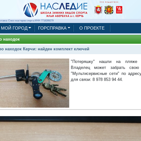
клама: Союз мастеров спорта ИНН 7718289279
МОЙ ГОРОД
ГОРСПРАВКА
О ПРОЕКТЕ
о находок
о находок Керчи: найден комплект ключей
"Потеряшку" нашли на пляже 
Владелец может забрать св
"Мультисервисные сети" по адресу
для связи: 8 978 853 94 44.