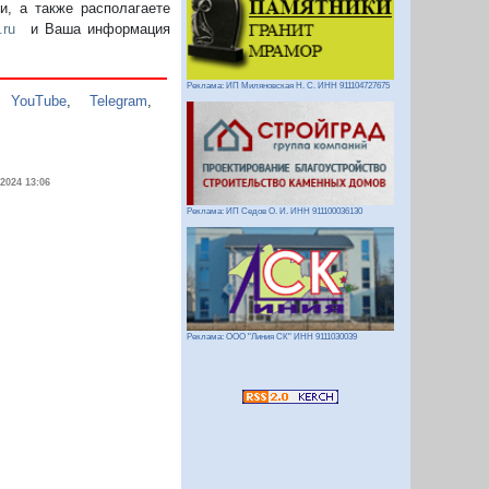
, а также располагаете
.ru
и Ваша информация
Реклама: ИП Миляновская Н. С. ИНН 911104727675
,
YouTube
,
Telegram
,
.2024 13:06
Реклама: ИП Седов О. И. ИНН 911100036130
Реклама: ООО "Линия СК" ИНН 9111030039