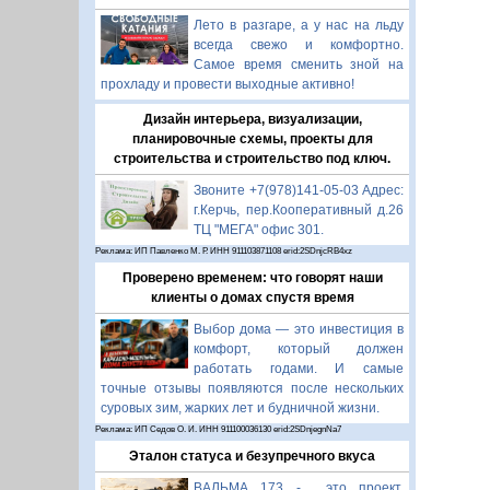
Лето в разгаре, а у нас на льду
всегда свежо и комфортно.
Самое время сменить зной на
прохладу и провести выходные активно!
Дизайн интерьера, визуализации,
планировочные схемы, проекты для
строительства и строительство под ключ.
Звоните +7(978)141-05-03 Адрес:
г.Керчь, пер.Кооперативный д.26
ТЦ "МЕГА" офис 301.
Реклама: ИП Павленко М. Р. ИНН 911103871108 erid:2SDnjcRB4xz
Проверено временем: что говорят наши
клиенты о домах спустя время
Выбор дома — это инвестиция в
комфорт, который должен
работать годами. И самые
точные отзывы появляются после нескольких
суровых зим, жарких лет и будничной жизни.
Реклама: ИП Седов О. И. ИНН 911100036130 erid:2SDnjegnNa7
Эталон статуса и безупречного вкуса
ВАЛЬМА 173 - это проект,