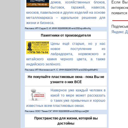
Если Вы 
домов, хозяйственных блоков,
бытовок, гаражей, навесов,
интересн
киосков, павильонов и других изделий на основе
появится
металлокаркаса – идеальное решение для
жизни и бизнеса.
Подписы
Реклама: ИП Седов О. И. ИНН 911100036130 erid:2SDnjcoMmXq
Яндекс.Д
Памятники от производителя
Цены ещё старые, но у нас
новое поступление из
лабрадорита, норвежского и
китайского камня черного цвета, а также
индийского зелёного.
Реклама: ИП Миляновская Н. С. ИНН:911104727675 erid:2SDnjeWbdHU
Не покупайте пластиковые окна - пока Вы не
узнаете о них ВСЁ
Наверное уже каждый человек в
какой то мере может рассказать
о таких уже привычных и хорошо
известных всем пластиковых окнах.
Реклама: ООО "Линия СК" ИНН 9111030039 erid:2SDnjccooQW
Пространство для жизни, которой вы
достойны