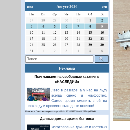
Август 2026
июл
сен
Пн
Вт
Ср
Чт
Пт
Сб
Вс
27
28
29
30
31
1
2
3
4
5
6
7
8
9
10
11
12
13
14
15
16
17
18
19
20
21
22
23
24
25
26
27
28
29
30
31
1
2
3
4
5
6
Реклама
Приглашаем на свободные катания в
«НАСЛЕДИИ»
Лето в разгаре, а у нас на льду
всегда свежо и комфортно.
Самое время сменить зной на
прохладу и провести выходные активно!
Реклама: Союз мастеров спорта ИНН 7718289279 erid:2SDnje2Eh6K
Дачные дома, гаражи, бытовки
Изготовление дачных и гостевых