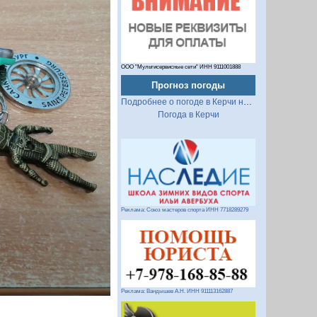
ООО "Мультисервисные сети" ИНН 9111001888
Прогноз погоды
Подробнее о погоде в Керчи на 2 недели
Погода в Керчи
Реклама: Союз мастеров спорта ИНН 7718289279
Реклама: Вандышев А.Н. ИНН 911113162887