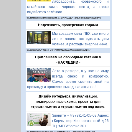
лабрадорита, норвежского и
китайского камня черного цвета, а также
индийского зелёного.
Реклама: ИП Миляновская Н. С. ИНН:911104727675 erid:2SDnjeWbdHU
Надежность, проверенная годами
Мы создаем окна ПВХ уже много
лет и знаем, как сделать дом
уютнее, а расходы энергии ниже.
Реклама: ООО "Линия СК" ИНН 9111030039 erid:2SDnjdvNRt7
Приглашаем на свободные катания в
«НАСЛЕДИИ»
Лето в разгаре, а у нас на льду
всегда свежо и комфортно.
Самое время сменить зной на
прохладу и провести выходные активно!
Дизайн интерьера, визуализации,
планировочные схемы, проекты для
строительства и строительство под ключ.
Звоните +7(978)141-05-03 Адрес:
г.Керчь, пер.Кооперативный д.26
ТЦ "МЕГА" офис 301.
Реклама: ИП Павленко М. Р. ИНН 911103871108 erid:2SDnjcRB4xz