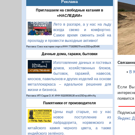
Реклама
Приглашаем на свободные катания в
«НАСЛЕДИИ»
Лето в разгаре, а у нас на льду
всегда свежо и комфортно.
Самое время сменить зной на
прохладу и провести выходные активно!
Реклама: Союз мастеров спорта ИНН 7718289279 erid:2SDnje2Eh6K
Дачные дома, гаражи, бытовки
Связанн
Изготовление дачных и гостевых
домов, хозяйственных блоков,
•
В 
бытовок, гаражей, навесов,
киосков, павильонов и других изделий на основе
металлокаркаса – идеальное решение для
Если Вы 
жизни и бизнеса.
интересн
Реклама: ИП Седов О. И. ИНН 911100036130 erid:2SDnjcoMmXq
появится
Памятники от производителя
Цены ещё старые, но у нас
Подписы
новое поступление из
Яндекс.Д
лабрадорита, норвежского и
китайского камня черного цвета, а также
индийского зелёного.