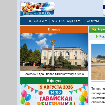
Ре
НОВОСТИ
ФОТО & ВИДЕО
ФОРУМ
Горо
Главное
Рек
Вражеский дрон попал в многоэтажку в Керчи
В фокусе
Теперь б
попадани
периметр
специаль