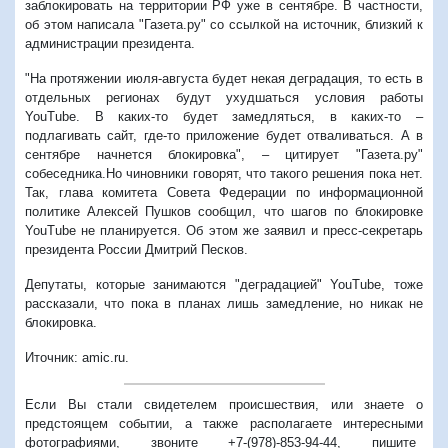
заблокировать на территории РФ уже в сентябре. В частности,
об этом написала "Газета.ру" со ссылкой на источник, близкий к
администрации президента.
"На протяжении июля-августа будет некая деградация, то есть в
отдельных регионах будут ухудшаться условия работы
YouTube. В каких-то будет замедляться, в каких-то –
подлагивать сайт, где-то приложение будет отваливаться. А в
сентябре начнется блокировка", – цитирует "Газета.ру"
собеседника.Но чиновники говорят, что такого решения пока нет.
Так, глава комитета Совета Федерации по информационной
политике Алексей Пушков сообщил, что шагов по блокировке
YouTube не планируется. Об этом же заявил и пресс-секретарь
президента России Дмитрий Песков.
Депутаты, которые занимаются "деградацией" YouTube, тоже
рассказали, что пока в планах лишь замедление, но никак не
блокировка.
Иточник: amic.ru.
Если Вы стали свидетелем происшествия, или знаете о
предстоящем событии, а также располагаете интересными
фотографиями, звоните +7-(978)-853-94-44,
пишите