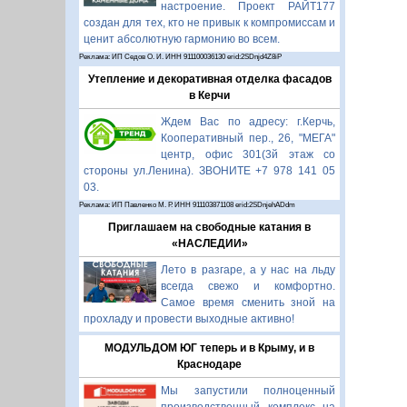
настроение. Проект РАЙТ177
создан для тех, кто не привык к компромиссам и
ценит абсолютную гармонию во всем.
Реклама: ИП Седов О. И. ИНН 911100036130 erid:2SDnjd4Z8iP
Утепление и декоративная отделка фасадов
в Керчи
Ждем Вас по адресу: г.Керчь,
Кооперативный пер., 26, "МЕГА"
центр, офис 301(3й этаж со
стороны ул.Ленина). ЗВОНИТЕ +7 978 141 05
03.
Реклама: ИП Павленко М. Р. ИНН 911103871108 erid:2SDnjehADdm
Приглашаем на свободные катания в
«НАСЛЕДИИ»
Лето в разгаре, а у нас на льду
всегда свежо и комфортно.
Самое время сменить зной на
прохладу и провести выходные активно!
МОДУЛЬДОМ ЮГ теперь и в Крыму, и в
Краснодаре
Мы запустили полноценный