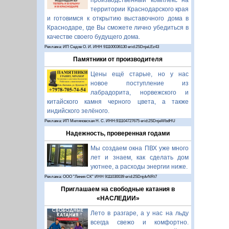
производственный комплекс на
территории Краснодарского края
и готовимся к открытию выставочного дома в
Краснодаре, где Вы сможете лично убедиться в
качестве своего будущего дома.
Реклама: ИП Седов О. И. ИНН 911100036130 erid:2SDnjeLEz43
Памятники от производителя
Цены ещё старые, но у нас
новое поступление из
лабрадорита, норвежского и
китайского камня черного цвета, а также
индийского зелёного.
Реклама: ИП Миляновская Н. С. ИНН:911104727675 erid:2SDnjeWbdHU
Надежность, проверенная годами
Мы создаем окна ПВХ уже много
лет и знаем, как сделать дом
уютнее, а расходы энергии ниже.
Реклама: ООО "Линия СК" ИНН 9111030039 erid:2SDnjdvNRt7
Приглашаем на свободные катания в
«НАСЛЕДИИ»
Лето в разгаре, а у нас на льду
всегда свежо и комфортно.