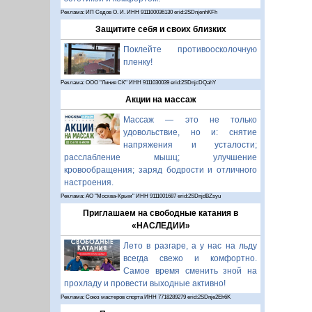
Реклама: ИП Седов О. И. ИНН 911100036130 erid:2SDnjenhKFh
Защитите себя и своих близких
Поклейте противоосколочную
пленку!
Реклама: ООО "Линия СК" ИНН 9111030039 erid:2SDnjcDQahY
Акции на массаж
Массаж — это не только
удовольствие, но и: снятие
напряжения и усталости;
расслабление мышц; улучшение
кровообращения; заряд бодрости и отличного
настроения.
Реклама: АО "Москва-Крым" ИНН 9111001687 erid:2SDnjdBZsyu
Приглашаем на свободные катания в
«НАСЛЕДИИ»
Лето в разгаре, а у нас на льду
всегда свежо и комфортно.
Самое время сменить зной на
прохладу и провести выходные активно!
Реклама: Союз мастеров спорта ИНН 7718289279 erid:2SDnje2Eh6K