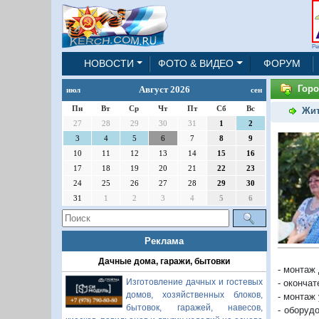
Ре
НОВОСТИ
ФОТО & ВИДЕО
ФОРУМ
Горо
Август 2026
июл
сен
Пн
Вт
Ср
Чт
Пт
Сб
Вс
Жит
27
28
29
30
31
1
2
3
4
5
6
7
8
9
10
11
12
13
14
15
16
17
18
19
20
21
22
23
24
25
26
27
28
29
30
31
1
2
3
4
5
6
Реклама
Дачные дома, гаражи, бытовки
- монтаж
Изготовление дачных и гостевых
- окончат
домов, хозяйственных блоков,
- монтаж
бытовок, гаражей, навесов,
- оборуд