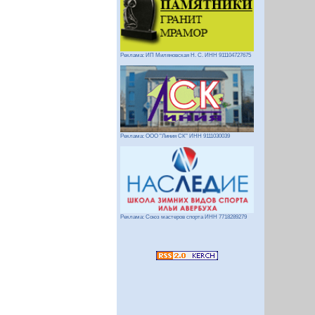
Реклама: ИП Миляновская Н. С. ИНН 911104727675
Реклама: ООО "Линия СК" ИНН 9111030039
Реклама: Союз мастеров спорта ИНН 7718289279