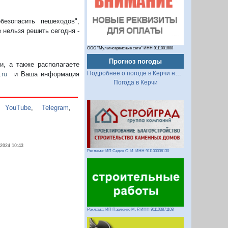
езопасить пешеходов",
 нельзя решить сегодня -
ООО "Мультисервисные сети" ИНН 9111001888
Прогноз погоды
, а также располагаете
Подробнее о погоде в Керчи на 2 недели
.ru
и Ваша информация
Погода в Керчи
,
YouTube
,
Telegram
,
.2024 10:43
Реклама: ИП Седов О. И. ИНН 911100036130
Реклама: ИП Павленко М. Р. ИНН 911103871108