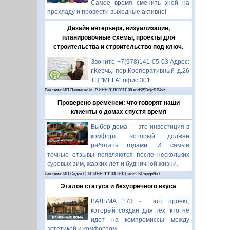
Самое время сменить зной на
прохладу и провести выходные активно!
Дизайн интерьера, визуализации,
планировочные схемы, проекты для
строительства и строительство под ключ.
Звоните +7(978)141-05-03 Адрес:
г.Керчь, пер.Кооперативный д.26
ТЦ "МЕГА" офис 301.
Реклама: ИП Павленко М. Р. ИНН 911103871108 erid:2SDnjcRB4xz
Проверено временем: что говорят наши
клиенты о домах спустя время
Выбор дома — это инвестиция в
комфорт, который должен
работать годами. И самые
точные отзывы появляются после нескольких
суровых зим, жарких лет и будничной жизни.
Реклама: ИП Седов О. И. ИНН 911100036130 erid:2SDnjegnNa7
Эталон статуса и безупречного вкуса
ВАЛЬМА 173 - это проект,
который создан для тех, кто не
идет на компромиссы между
эстетикой и комфортом.