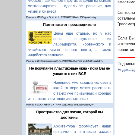
киосков, павильонов и других изделий на основе
вместимо
металлокаркаса – идеальное решение для
жизни и бизнеса.
Святосл
Реклама: ИП Седов О. И. ИНН 911100036130 erid:2SDnjcoMmXq
остальны
"рассмат
Памятники от производителя
Цены ещё старые, но у нас
Если Вы 
новое поступление из
интересн
лабрадорита, норвежского и
появится
китайского камня черного цвета, а также
индийского зелёного.
Реклама: ИП Миляновская Н. С. ИНН:911104727675 erid:2SDnjeWbdHU
Подписы
Не покупайте пластиковые окна - пока Вы не
Яндекс.Д
узнаете о них ВСЁ
Наверное уже каждый человек в
какой то мере может рассказать
о таких уже привычных и хорошо
известных всем пластиковых окнах.
Реклама: ООО "Линия СК" ИНН 9111030039 erid:2SDnjccooQW
Пространство для жизни, которой вы
достойны
Архитектура формирует наши
привычки, а интерьер задает