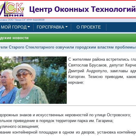
клама: ООО "Линия СК" ИНН 9111030039
МОЙ ГОРОД
ГОРСПРАВКА
О ПРОЕКТЕ
дские новости
ели Старого Стеклотарного озвучили городским властям проблемы
С жителями района встретились гл
Святослав Брусаков, депутат Керче
Дмитрий Андропуло, замглавы ад
Каторгин. Тезисно приводим, как
керчане:
 дорожных знаков и искусственных неровностей по улице Островского;
ельное приведение в порядок территории парка им. Гагарина;
 уличного освещения;
ование контейнерной площадки в одном из дворов, установка контейне