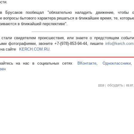
сти.
ав Брусаков пообещал "обязательно наладить движение, чтобы об
е вопросы бытового характера решаться в ближайшее время, те, которые
риваются в ближайшей перспективе".
стали свидетелем происшествия, или знаете о предстоящем событии
ыми фотографиями, звоните +7-(978)-853-94-44,
пишите
info@kerch.com
 на сайте
KERCH.COM.RU
.
вайтесь на нас в социальных сетях
ВКонтакте
,
Одноклассники
зен
обсудить
2210
|
|
03.07