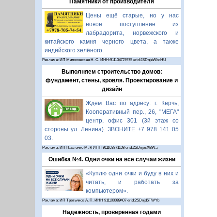
Памятники от производителя
Цены ещё старые, но у нас
новое поступление из
лабрадорита, норвежского и
китайского камня черного цвета, а также
индийского зелёного.
Реклама: ИП Миляновская Н. С. ИНН:911104727675 erid:2SDnjeWbdHU
Выполняем строительство домов:
фундамент, стены, кровля. Проектирование и
дизайн
Ждем Вас по адресу: г. Керчь,
Кооперативный пер., 26, "МЕГА"
центр, офис 301 (3й этаж со
стороны ул. Ленина). ЗВОНИТЕ +7 978 141 05
03.
Реклама: ИП Павленко М. Р. ИНН 911103871108 erid:2SDnjesXBWa
Ошибка №4. Одни очки на все случаи жизни
«Куплю одни очки и буду в них и
читать, и работать за
компьютером».
Реклама: ИП Третьяков А. П. ИНН 911100089407 erid:2SDnjd5TWYb
Надежность, проверенная годами