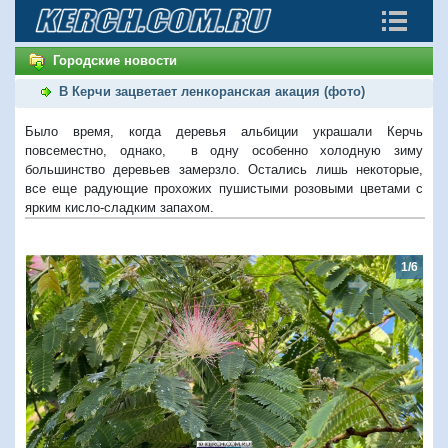
Городские новости
В Керчи зацветает ленкоранская акация (фото)
Было время, когда деревья альбиции украшали Керчь
повсеместно, однако, в одну особенно холодную зиму
большинство деревьев замерзло. Остались лишь некоторые,
все еще радующие прохожих пушистыми розовыми цветами с
ярким кисло-сладким запахом.
1/6
Предыдущий
Следую