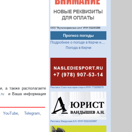
ООО "Мультисервисные сети" ИНН 9111001888
Прогноз погоды
Подробнее о погоде в Керчи на 2 недели
Погода в Керчи
Реклама: Союз мастеров спорта ИНН 7718289279
, а также располагаете
.ru
и Ваша информация
,
YouTube
,
Telegram
,
Реклама: Вандышев А.Н. ИНН 911113162887