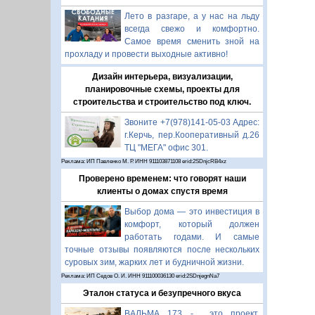
Лето в разгаре, а у нас на льду
всегда свежо и комфортно.
Самое время сменить зной на
прохладу и провести выходные активно!
Дизайн интерьера, визуализации,
планировочные схемы, проекты для
строительства и строительство под ключ.
Звоните +7(978)141-05-03 Адрес:
г.Керчь, пер.Кооперативный д.26
ТЦ "МЕГА" офис 301.
Реклама: ИП Павленко М. Р. ИНН 911103871108 erid:2SDnjcRB4xz
Проверено временем: что говорят наши
клиенты о домах спустя время
Выбор дома — это инвестиция в
комфорт, который должен
работать годами. И самые
точные отзывы появляются после нескольких
суровых зим, жарких лет и будничной жизни.
Реклама: ИП Седов О. И. ИНН 911100036130 erid:2SDnjegnNa7
Эталон статуса и безупречного вкуса
ВАЛЬМА 173 - это проект,