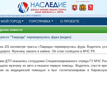
клама: Союз мастеров спорта ИНН 7718289279
МОЙ ГОРОД
ГОРСПРАВКА
О ПРОЕКТЕ
дские новости
трассе "Таврида" перевернулась фура (видео)
на 101 километре трассы «Таврида» перевернулась фура. Водитель усн
 дороги. Мужчину зажало в кабине. Об этом сообщили в МЧС РК.
ми ДТП оказались сотрудники Специализированного отряда ГУ МЧС Рос
щили мужчину из авто и оказали первую помощь. Водитель спустя вре
ние за медицинской помощью и был госпитализирован в Кировскую
.