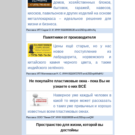
домов, хозяйственных блоков,
бытовок, гаражей, навесов,
киосков, павильонов и других изделий на основе
металлокаркаса – идеальное решение для
жизни и бизнеса.
Реклама: ИП Седов О. И. ИНН 911100036130 erid:2SDnjcoMmXq
Памятники от производителя
Цены ещё старые, но у нас
новое поступление из
лабрадорита, норвежского и
китайского камня черного цвета, а также
индийского зелёного.
Реклама: ИП Миляновская Н. С. ИНН:911104727675 erid:2SDnjeWbdHU
Не покупайте пластиковые окна - пока Вы не
узнаете о них ВСЁ
Наверное уже каждый человек в
какой то мере может рассказать
о таких уже привычных и хорошо
известных всем пластиковых окнах.
Реклама: ООО "Линия СК" ИНН 9111030039 erid:2SDnjccooQW
Пространство для жизни, которой вы
достойны