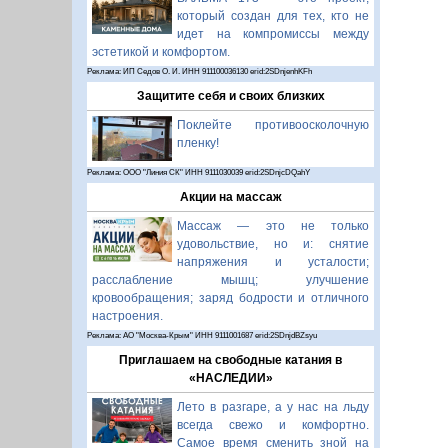
который создан для тех, кто не
идет на компромиссы между
эстетикой и комфортом.
Реклама: ИП Седов О. И. ИНН 911100036130 erid:2SDnjenhKFh
Защитите себя и своих близких
Поклейте противоосколочную
пленку!
Реклама: ООО "Линия СК" ИНН 9111030039 erid:2SDnjcDQahY
Акции на массаж
Массаж — это не только
удовольствие, но и: снятие
напряжения и усталости;
расслабление мышц; улучшение
кровообращения; заряд бодрости и отличного
настроения.
Реклама: АО "Москва-Крым" ИНН 9111001687 erid:2SDnjdBZsyu
Приглашаем на свободные катания в
«НАСЛЕДИИ»
Лето в разгаре, а у нас на льду
всегда свежо и комфортно.
Самое время сменить зной на