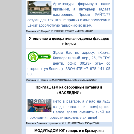
Архитектура формирует наши
привычки, а интерьер задает
настроение. Проект РАЙТ177
создан для тех, кто не привык к компромиссам и
ценит абсолютную гармонию во всем.
Реклама: ИП Седов О. И. ИНН 911100036130 erid:2SDnjd4Z8iP
Утепление и декоративная отделка фасадов
в Керчи
Ждем Вас по адресу: г.Керчь,
Кооперативный пер., 26, "МЕГА"
центр, офис 301(3й этаж со
стороны ул.Ленина). ЗВОНИТЕ +7 978 141 05
03.
Реклама: ИП Павленко М. Р. ИНН 911103871108 erid:2SDnjehADdm
Приглашаем на свободные катания в
«НАСЛЕДИИ»
Лето в разгаре, а у нас на льду
всегда свежо и комфортно.
Самое время сменить зной на
прохладу и провести выходные активно!
Реклама: Союз мастеров спорта ИНН 7718289279 erid:2SDnje2Eh6K
МОДУЛЬДОМ ЮГ теперь и в Крыму, и в