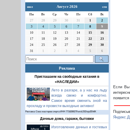
Август 2026
июл
сен
Пн
Вт
Ср
Чт
Пт
Сб
Вс
27
28
29
30
31
1
2
3
4
5
6
7
8
9
10
11
12
13
14
15
16
17
18
19
20
21
22
23
24
25
26
27
28
29
30
31
1
2
3
4
5
6
Реклама
Приглашаем на свободные катания в
«НАСЛЕДИИ»
Если Вы 
Лето в разгаре, а у нас на льду
интересн
всегда свежо и комфортно.
появится
Самое время сменить зной на
прохладу и провести выходные активно!
Подписы
Реклама: Союз мастеров спорта ИНН 7718289279 erid:2SDnje2Eh6K
Яндекс.Д
Дачные дома, гаражи, бытовки
Изготовление дачных и гостевых