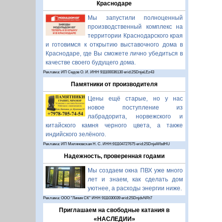
Краснодаре
Мы запустили полноценный
производственный комплекс на
территории Краснодарского края
и готовимся к открытию выставочного дома в
Краснодаре, где Вы сможете лично убедиться в
качестве своего будущего дома.
Реклама: ИП Седов О. И. ИНН 911100036130 erid:2SDnjeLEz43
Памятники от производителя
Цены ещё старые, но у нас
новое поступление из
лабрадорита, норвежского и
китайского камня черного цвета, а также
индийского зелёного.
Реклама: ИП Миляновская Н. С. ИНН:911104727675 erid:2SDnjeWbdHU
Надежность, проверенная годами
Мы создаем окна ПВХ уже много
лет и знаем, как сделать дом
уютнее, а расходы энергии ниже.
Реклама: ООО "Линия СК" ИНН 9111030039 erid:2SDnjdvNRt7
Приглашаем на свободные катания в
«НАСЛЕДИИ»