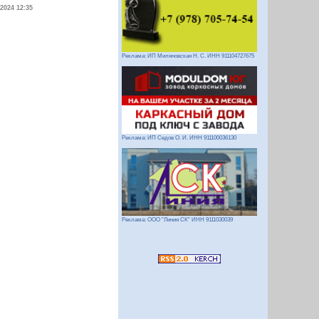
.2024 12:35
Реклама: ИП Миляновская Н. С. ИНН 911104727675
Реклама: ИП Седов О. И. ИНН 911100036130
Реклама: ООО "Линия СК" ИНН 9111030039