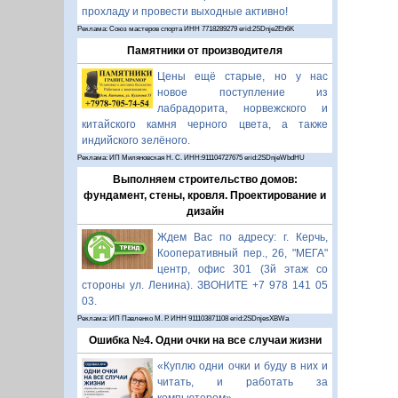
прохладу и провести выходные активно!
Реклама: Союз мастеров спорта ИНН 7718289279 erid:2SDnje2Eh6K
Памятники от производителя
Цены ещё старые, но у нас
новое поступление из
лабрадорита, норвежского и
китайского камня черного цвета, а также
индийского зелёного.
Реклама: ИП Миляновская Н. С. ИНН:911104727675 erid:2SDnjeWbdHU
Выполняем строительство домов:
фундамент, стены, кровля. Проектирование и
дизайн
Ждем Вас по адресу: г. Керчь,
Кооперативный пер., 26, "МЕГА"
центр, офис 301 (3й этаж со
стороны ул. Ленина). ЗВОНИТЕ +7 978 141 05
03.
Реклама: ИП Павленко М. Р. ИНН 911103871108 erid:2SDnjesXBWa
Ошибка №4. Одни очки на все случаи жизни
«Куплю одни очки и буду в них и
читать, и работать за
компьютером».