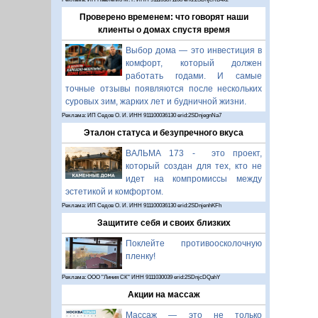
Проверено временем: что говорят наши
клиенты о домах спустя время
Выбор дома — это инвестиция в
комфорт, который должен
работать годами. И самые
точные отзывы появляются после нескольких
суровых зим, жарких лет и будничной жизни.
Реклама: ИП Седов О. И. ИНН 911100036130 erid:2SDnjegnNa7
Эталон статуса и безупречного вкуса
ВАЛЬМА 173 - это проект,
который создан для тех, кто не
идет на компромиссы между
эстетикой и комфортом.
Реклама: ИП Седов О. И. ИНН 911100036130 erid:2SDnjenhKFh
Защитите себя и своих близких
Поклейте противоосколочную
пленку!
Реклама: ООО "Линия СК" ИНН 9111030039 erid:2SDnjcDQahY
Акции на массаж
Массаж — это не только