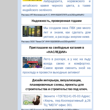
лабрадорита, норвежского и
китайского камня черного цвета, а также
индийского зелёного.
Реклама: ИП Миляновская Н. С. ИНН:911104727675 erid:2SDnjeWbdHU
Надежность, проверенная годами
Мы создаем окна ПВХ уже много
лет и знаем, как сделать дом
уютнее, а расходы энергии ниже.
Реклама: ООО "Линия СК" ИНН 9111030039 erid:2SDnjdvNRt7
Приглашаем на свободные катания в
«НАСЛЕДИИ»
Лето в разгаре, а у нас на льду
всегда свежо и комфортно.
Самое время сменить зной на
прохладу и провести выходные активно!
Дизайн интерьера, визуализации,
планировочные схемы, проекты для
строительства и строительство под ключ.
Звоните +7(978)141-05-03 Адрес:
г.Керчь, пер.Кооперативный д.26
ТЦ "МЕГА" офис 301.
Реклама: ИП Павленко М. Р. ИНН 911103871108 erid:2SDnjcRB4xz