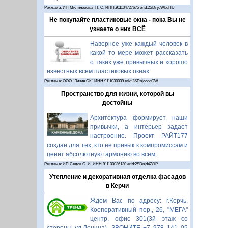
Реклама: ИП Миляновская Н. С. ИНН:911104727675 erid:2SDnjeWbdHU
Не покупайте пластиковые окна - пока Вы не
узнаете о них ВСЁ
Наверное уже каждый человек в
какой то мере может рассказать
о таких уже привычных и хорошо
известных всем пластиковых окнах.
Реклама: ООО "Линия СК" ИНН 9111030039 erid:2SDnjccooQW
Пространство для жизни, которой вы
достойны
Архитектура формирует наши
привычки, а интерьер задает
настроение. Проект РАЙТ177
создан для тех, кто не привык к компромиссам и
ценит абсолютную гармонию во всем.
Реклама: ИП Седов О. И. ИНН 911100036130 erid:2SDnjd4Z8iP
Утепление и декоративная отделка фасадов
в Керчи
Ждем Вас по адресу: г.Керчь,
Кооперативный пер., 26, "МЕГА"
центр, офис 301(3й этаж со