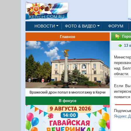
Ре
НОВОСТИ
ФОТО & ВИДЕО
ФОРУМ
Горо
Главное
13 
Министе
перехвач
над Белг
области.
Если Вы 
интересн
Вражеский дрон попал в многоэтажку в Керчи
появится
В фокусе
Подписы
Яндекс.Д