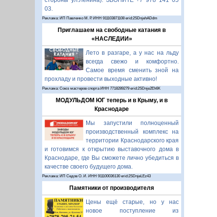
стороны ул.Ленина). ЗВОНИТЕ +7 978 141 05
03.
Реклама: ИП Павленко М. Р. ИНН 911103871108 erid:2SDnjehADdm
Приглашаем на свободные катания в
«НАСЛЕДИИ»
Лето в разгаре, а у нас на льду
всегда свежо и комфортно.
Самое время сменить зной на
прохладу и провести выходные активно!
Реклама: Союз мастеров спорта ИНН 7718289279 erid:2SDnje2Eh6K
МОДУЛЬДОМ ЮГ теперь и в Крыму, и в
Краснодаре
Мы запустили полноценный
производственный комплекс на
территории Краснодарского края
и готовимся к открытию выставочного дома в
Краснодаре, где Вы сможете лично убедиться в
качестве своего будущего дома.
Реклама: ИП Седов О. И. ИНН 911100036130 erid:2SDnjeLEz43
Памятники от производителя
Цены ещё старые, но у нас
новое поступление из