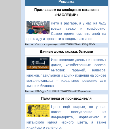
Реклама
Приглашаем на свободные катания в
«НАСЛЕДИИ»
Лето в разгаре, а у нас на льду
всегда свежо и комфортно.
Самое время сменить зной на
прохладу и провести выходные активно!
Реклама: Союз мастеров спорта ИНН 7718289279 erid:2SDnje2Eh6K
Дачные дома, гаражи, бытовки
Изготовление дачных и гостевых
домов, хозяйственных блоков,
бытовок, гаражей, навесов,
киосков, павильонов и других изделий на основе
металлокаркаса – идеальное решение для
жизни и бизнеса.
Реклама: ИП Седов О. И. ИНН 911100036130 erid:2SDnjcoMmXq
Памятники от производителя
Цены ещё старые, но у нас
новое поступление из
лабрадорита, норвежского и
китайского камня черного цвета, а также
индийского зелёного.