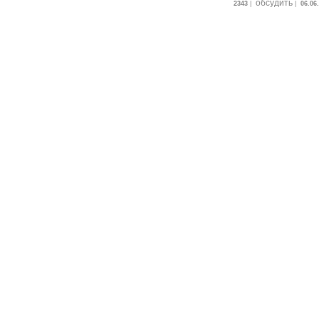
обсудить
2343
|
|
06.06