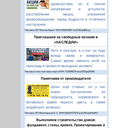
удовольствие, но и: снятие
напряжения и усталости;
расслабление мышц; улучшение
кровообращения; заряд бодрости и отличного
настроения.
Реклама: АО "Москва-Крым" ИНН 9111001687 erid:2SDnjdBZsyu
Приглашаем на свободные катания в
«НАСЛЕДИИ»
Лето в разгаре, а у нас на льду
всегда свежо и комфортно.
Самое время сменить зной на
прохладу и провести выходные активно!
Реклама: Союз мастеров спорта ИНН 7718289279 erid:2SDnje2Eh6K
Памятники от производителя
Цены ещё старые, но у нас
новое поступление из
лабрадорита, норвежского и
китайского камня черного цвета, а также
индийского зелёного.
Реклама: ИП Миляновская Н. С. ИНН:911104727675 erid:2SDnjeWbdHU
Выполняем строительство домов:
фундамент, стены, кровля. Проектирование и