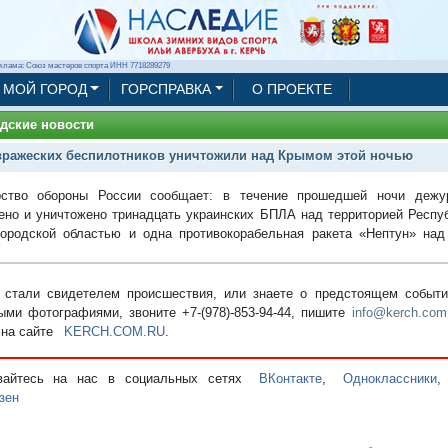
клама: Союз мастеров спорта ИНН 7718289279
МОЙ ГОРОД
ГОРСПРАВКА
О ПРОЕКТЕ
дские новости
вражеских беспилотников уничтожили над Крымом этой ночью
рство обороны России сообщает: в течение прошедшей ночи деж
ено и уничтожено тринадцать украинских БПЛА над территорией Респ
ородской областью и одна противокорабельная ракета «Нептун» над
стали свидетелем происшествия, или знаете о предстоящем событии
ыми фотографиями, звоните +7-(978)-853-94-44,
пишите
info@kerch.com
 на сайте
KERCH.COM.RU
.
вайтесь на нас в социальных сетях
ВКонтакте
,
Одноклассники
зен