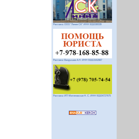
Реклама: ООО "Линия СК" ИНН 9111030039
Реклама: Вандышев А.Н. ИНН 911113162887
Реклама: ИП Миляновская Н. С. ИНН 911104727675