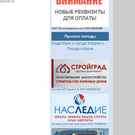
.2024 09:15
ООО "Мультисервисные сети" ИНН 9111001888
Прогноз погоды
Подробнее о погоде в Керчи на 2 недели
Погода в Керчи
Реклама: ИП Седов О. И. ИНН 911100036130
Реклама: Союз мастеров спорта ИНН 7718289279