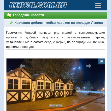
Городские новости
Керчанин добился мойки ларьков на площади Ленина
Горожанин Андрей написал ряд жалоб в контролирующие
органы и добился результата - разрисованные ларьки,
установленные в самом сердце Керчи, на площади им. Ленина,
привели в порядок.
1/2
Предыдущий
Следую