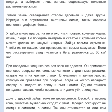
подряд, а выбирают лишь зелень, содержащую полезные
растительные жиры.
Зимой зайцы обгладывает стволы деревьев и даже трупы.
Нередко они опустошают охотничьи силки, таким образом
восполняя дефицит белка.
У зайца много врагов: на него охотятся псовые, крупные кошки,
птицы, люди. Но победить выиграть в схватке с крупным косым
может далеко не каждый хищник. Зайцы весьма скрытные.
Чтобы их не нашли, они притворяются серым камушком. Если
его рассекретили, заяц пустится в бега, разгоняясь до 60 км/
час!
При нападении хищника без боя заяц не сдастся. Он применяет
все свое вооружение: сильные челюсти с длинными резцами,
острые когти на крепких лапах. Впечатляет и заячья ярость,
которую он проявляет при обороне. Когда на косого нападают
сверху, он падает на спину и бьет ногами. Одного точного
попадания хватит, чтобы поранить или даже убить хищника.
Друг с дружкой зайцы тоже не церемонятся. Весной, в период
гона, ушастые буквально сходят с ума! Нередко боксируют не
самцы с самцами, а самки. Так они отбиваются от слишком