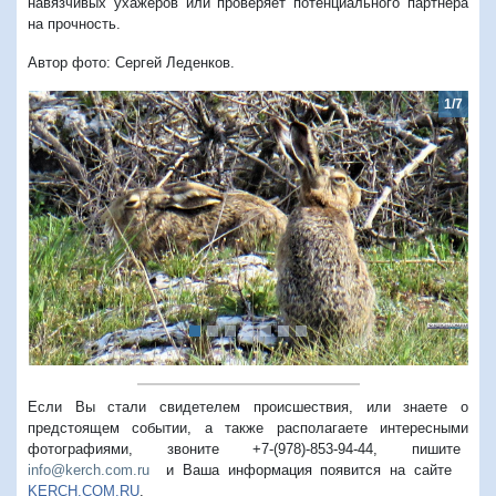
навязчивых ухажеров или проверяет потенциального партнера
на прочность.
Автор фото: Сергей Леденков.
1/7
Предыдущий
Следую
Если Вы стали свидетелем происшествия, или знаете о
предстоящем событии, а также располагаете интересными
фотографиями, звоните +7-(978)-853-94-44,
пишите
info@kerch.com.ru
и Ваша информация появится на сайте
KERCH.COM.RU
.