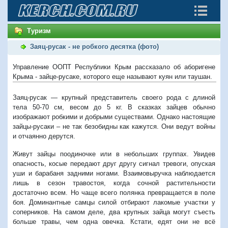
Туризм
Заяц-русак - не робкого десятка (фото)
Управление ООПТ Республики Крым рассказало об аборигене
Крыма - зайце-русаке, которого еще называют куян или таушан.
Заяц-русак — крупный представитель своего рода с длиной
тела 50-70 см, весом до 5 кг. В сказках зайцев обычно
изображают робкими и добрыми существами. Однако настоящие
зайцы-русаки – не так безобидны как кажутся. Они ведут войны
и отчаянно дерутся.
Живут зайцы поодиночке или в небольших группах. Увидев
опасность, косые передают друг другу сигнал тревоги, опуская
уши и барабаня задними ногами. Взаимовыручка наблюдается
лишь в сезон травостоя, когда сочной растительности
достаточно всем. Но чаще всего полянка превращается в поле
боя. Доминантные самцы силой отбирают лакомые участки у
соперников. На самом деле, два крупных зайца могут съесть
больше травы, чем одна овечка. Кстати, едят они не всё