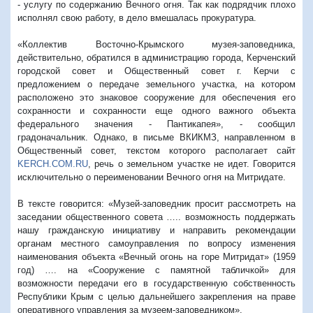
- услугу по содержанию Вечного огня. Так как подрядчик плохо
исполнял свою работу, в дело вмешалась прокуратура.
«Коллектив Восточно-Крымского музея-заповедника,
действительно, обратился в администрацию города, Керченский
городской совет и Общественный совет г. Керчи с
предложением о передаче земельного участка, на котором
расположено это знаковое сооружение для обеспечения его
сохранности и сохранности еще одного важного объекта
федерального значения - Пантикапея», - сообщил
градоначальник. Однако, в письме ВКИКМЗ, направленном в
Общественный совет, текстом которого располагает сайт
KERCH.COM.RU
, речь о земельном участке не идет. Говорится
исключительно о переименовании Вечного огня на Митридате.
В тексте говорится: «Музей-заповедник просит рассмотреть на
заседании общественного совета ….. возможность поддержать
нашу гражданскую инициативу и направить рекомендации
органам местного самоуправления по вопросу изменения
наименования объекта «Вечный огонь на горе Митридат» (1959
год) …. на «Сооружение с памятной табличкой» для
возможности передачи его в государственную собственность
Республики Крым с целью дальнейшего закрепления на праве
оперативного управления за музеем-заповедником».