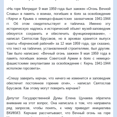
«На горе Митридат 9 мая 1959 года был зажжен «Огонь Вечной
Славы» в память о воинах, погибших в боях за освобождение
г.Керчи и Крыма о немецко-фашистских захватчиков 1941-1944
гг. Об этом свидетельствует и табличка. Именно эту
историческую надпись и исторический объект музей-заповедник
обязуется сохранить и обеспечить функционирование», -
написал Святослав Брусаков, но в архивах хранится выпуск
газеты «Керченский рабочий» за 12 мая 1959 года, где сказано,
что текст на табличке, установленной строителями, был другим.
Там было написано: «Вечный огонь зажжен 9 мая 1959 года в
память погибших воинах Советской Армии в боях с немецко-
фашистскими оккупантами за освобождение г. Керчь 1941-1944
исполком горсовета».
«Спешу заверить керчан, что ничего не изменится и заповедник
обеспечит постоянное горение огня», - написал Святослав
Брусаков. Как этому могут поверить керчане?
Депутат Государственной Думы Елена Цунаева обратила
внимание на этот вопрос. Она написала о том, что направила
ряд запросов, чтобы понять, к чему приведет инициатива
ВКИКМЗ. Керчане рассчитывают, что Вечный огонь на горе