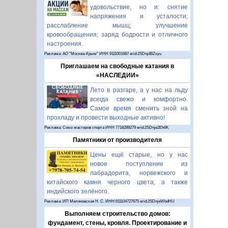
удовольствие, но и: снятие
напряжения и усталости;
расслабление мышц; улучшение
кровообращения; заряд бодрости и отличного
настроения.
Реклама: АО "Москва-Крым" ИНН 9111001687 erid:2SDnjdBZsyu
Приглашаем на свободные катания в
«НАСЛЕДИИ»
Лето в разгаре, а у нас на льду
всегда свежо и комфортно.
Самое время сменить зной на
прохладу и провести выходные активно!
Реклама: Союз мастеров спорта ИНН 7718289279 erid:2SDnje2Eh6K
Памятники от производителя
Цены ещё старые, но у нас
новое поступление из
лабрадорита, норвежского и
китайского камня черного цвета, а также
индийского зелёного.
Реклама: ИП Миляновская Н. С. ИНН:911104727675 erid:2SDnjeWbdHU
Выполняем строительство домов:
фундамент, стены, кровля. Проектирование и