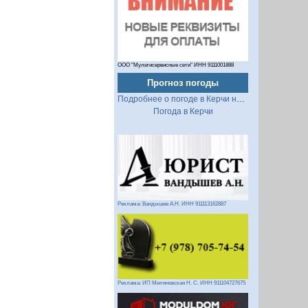
ООО "Мультисервисные сети" ИНН 9111001888
Прогноз погоды
Подробнее о погоде в Керчи на 2 недели
Погода в Керчи
Реклама: Вандышев А.Н. ИНН 911113162887
Реклама: ИП Миляновская Н. С. ИНН 911104727675