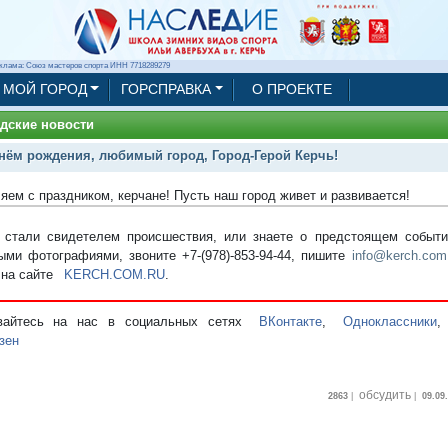
клама: Союз мастеров спорта ИНН 7718289279
МОЙ ГОРОД
ГОРСПРАВКА
О ПРОЕКТЕ
дские новости
нём рождения, любимый город, Город-Герой Керчь!
яем с праздником, керчане! Пусть наш город живет и развивается!
стали свидетелем происшествия, или знаете о предстоящем событии
ыми фотографиями, звоните +7-(978)-853-94-44,
пишите
info@kerch.com
 на сайте
KERCH.COM.RU
.
вайтесь на нас в социальных сетях
ВКонтакте
,
Одноклассники
зен
обсудить
2863
|
|
09.09