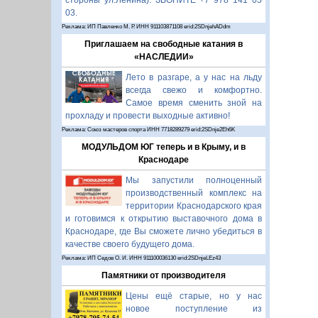
стороны ул.Ленина). ЗВОНИТЕ +7 978 141 05
03.
Реклама: ИП Павленко М. Р. ИНН 911103871108 erid:2SDnjehADdm
Приглашаем на свободные катания в
«НАСЛЕДИИ»
Лето в разгаре, а у нас на льду
всегда свежо и комфортно.
Самое время сменить зной на
прохладу и провести выходные активно!
Реклама: Союз мастеров спорта ИНН 7718289279 erid:2SDnje2Eh6K
МОДУЛЬДОМ ЮГ теперь и в Крыму, и в
Краснодаре
Мы запустили полноценный
производственный комплекс на
территории Краснодарского края
и готовимся к открытию выставочного дома в
Краснодаре, где Вы сможете лично убедиться в
качестве своего будущего дома.
Реклама: ИП Седов О. И. ИНН 911100036130 erid:2SDnjeLEz43
Памятники от производителя
Цены ещё старые, но у нас
новое поступление из