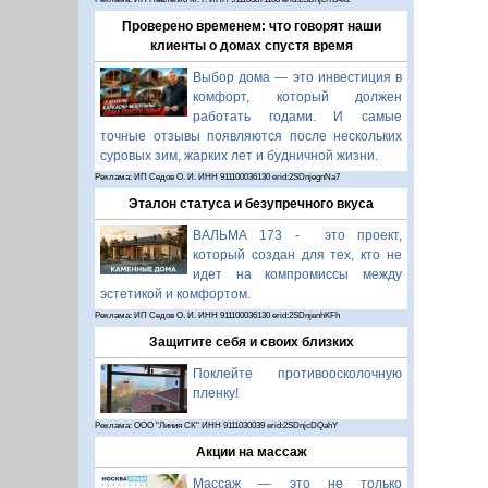
Проверено временем: что говорят наши
клиенты о домах спустя время
Выбор дома — это инвестиция в
комфорт, который должен
работать годами. И самые
точные отзывы появляются после нескольких
суровых зим, жарких лет и будничной жизни.
Реклама: ИП Седов О. И. ИНН 911100036130 erid:2SDnjegnNa7
Эталон статуса и безупречного вкуса
ВАЛЬМА 173 - это проект,
который создан для тех, кто не
идет на компромиссы между
эстетикой и комфортом.
Реклама: ИП Седов О. И. ИНН 911100036130 erid:2SDnjenhKFh
Защитите себя и своих близких
Поклейте противоосколочную
пленку!
Реклама: ООО "Линия СК" ИНН 9111030039 erid:2SDnjcDQahY
Акции на массаж
Массаж — это не только