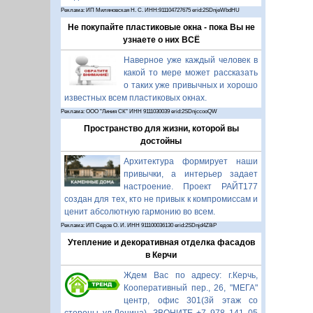
Реклама: ИП Миляновская Н. С. ИНН:911104727675 erid:2SDnjeWbdHU
Не покупайте пластиковые окна - пока Вы не
узнаете о них ВСЁ
Наверное уже каждый человек в
какой то мере может рассказать
о таких уже привычных и хорошо
известных всем пластиковых окнах.
Реклама: ООО "Линия СК" ИНН 9111030039 erid:2SDnjccooQW
Пространство для жизни, которой вы
достойны
Архитектура формирует наши
привычки, а интерьер задает
настроение. Проект РАЙТ177
создан для тех, кто не привык к компромиссам и
ценит абсолютную гармонию во всем.
Реклама: ИП Седов О. И. ИНН 911100036130 erid:2SDnjd4Z8iP
Утепление и декоративная отделка фасадов
в Керчи
Ждем Вас по адресу: г.Керчь,
Кооперативный пер., 26, "МЕГА"
центр, офис 301(3й этаж со