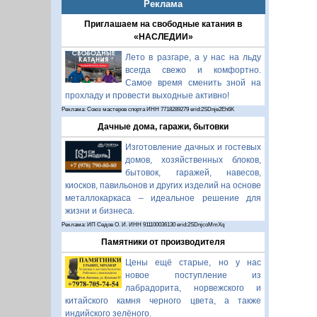
Реклама
Приглашаем на свободные катания в
«НАСЛЕДИИ»
Лето в разгаре, а у нас на льду
всегда свежо и комфортно.
Самое время сменить зной на
прохладу и провести выходные активно!
Реклама: Союз мастеров спорта ИНН 7718289279 erid:2SDnje2Eh6K
Дачные дома, гаражи, бытовки
Изготовление дачных и гостевых
домов, хозяйственных блоков,
бытовок, гаражей, навесов,
киосков, павильонов и других изделий на основе
металлокаркаса – идеальное решение для
жизни и бизнеса.
Реклама: ИП Седов О. И. ИНН 911100036130 erid:2SDnjcoMmXq
Памятники от производителя
Цены ещё старые, но у нас
новое поступление из
лабрадорита, норвежского и
китайского камня черного цвета, а также
индийского зелёного.