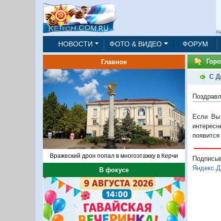
Ре
НОВОСТИ
ФОТО & ВИДЕО
ФОРУМ
Горо
Главное
С Д
Поздравл
Если Вы 
интересн
появится
Вражеский дрон попал в многоэтажку в Керчи
Подписы
Яндекс.Д
В фокусе