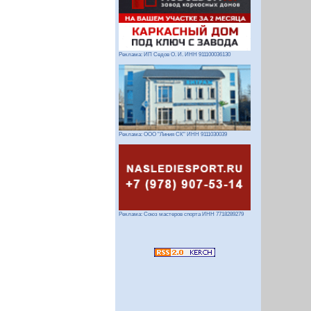
Реклама: ИП Седов О. И. ИНН 911100036130
Реклама: ООО "Линия СК" ИНН 9111030039
Реклама: Союз мастеров спорта ИНН 7718289279