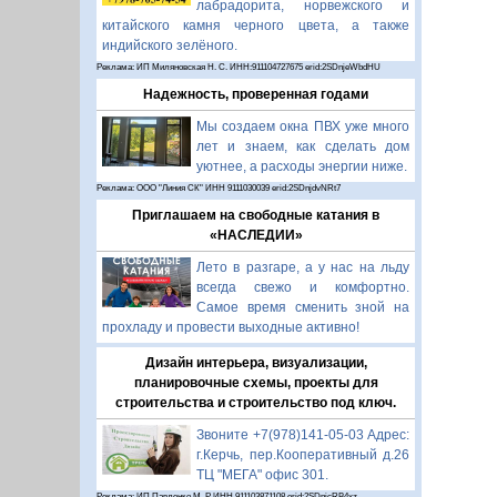
лабрадорита, норвежского и
китайского камня черного цвета, а также
индийского зелёного.
Реклама: ИП Миляновская Н. С. ИНН:911104727675 erid:2SDnjeWbdHU
Надежность, проверенная годами
Мы создаем окна ПВХ уже много
лет и знаем, как сделать дом
уютнее, а расходы энергии ниже.
Реклама: ООО "Линия СК" ИНН 9111030039 erid:2SDnjdvNRt7
Приглашаем на свободные катания в
«НАСЛЕДИИ»
Лето в разгаре, а у нас на льду
всегда свежо и комфортно.
Самое время сменить зной на
прохладу и провести выходные активно!
Дизайн интерьера, визуализации,
планировочные схемы, проекты для
строительства и строительство под ключ.
Звоните +7(978)141-05-03 Адрес:
г.Керчь, пер.Кооперативный д.26
ТЦ "МЕГА" офис 301.
Реклама: ИП Павленко М. Р. ИНН 911103871108 erid:2SDnjcRB4xz