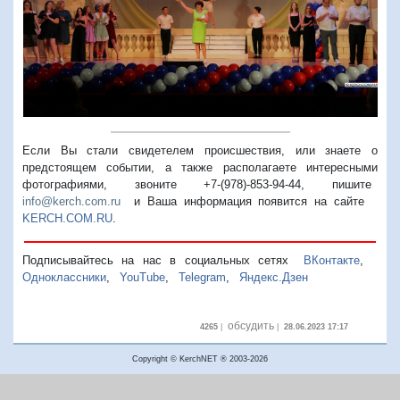
Предыдущий
Следую
Если Вы стали свидетелем происшествия, или знаете о
предстоящем событии, а также располагаете интересными
фотографиями, звоните +7-(978)-853-94-44,
пишите
info@kerch.com.ru
и Ваша информация появится на сайте
KERCH.COM.RU
.
Подписывайтесь на нас в социальных сетях
ВКонтакте
,
Одноклассники
,
YouTube
,
Telegram
,
Яндекс.Дзен
обсудить
4265
|
|
28.06.2023 17:17
Copyright © KerchNET ® 2003-2026