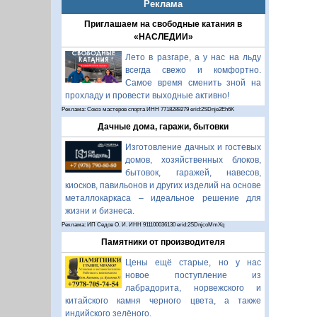
Реклама
Приглашаем на свободные катания в
«НАСЛЕДИИ»
Лето в разгаре, а у нас на льду
всегда свежо и комфортно.
Самое время сменить зной на
прохладу и провести выходные активно!
Реклама: Союз мастеров спорта ИНН 7718289279 erid:2SDnje2Eh6K
Дачные дома, гаражи, бытовки
Изготовление дачных и гостевых
домов, хозяйственных блоков,
бытовок, гаражей, навесов,
киосков, павильонов и других изделий на основе
металлокаркаса – идеальное решение для
жизни и бизнеса.
Реклама: ИП Седов О. И. ИНН 911100036130 erid:2SDnjcoMmXq
Памятники от производителя
Цены ещё старые, но у нас
новое поступление из
лабрадорита, норвежского и
китайского камня черного цвета, а также
индийского зелёного.