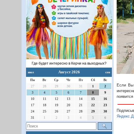
П
Где будет интересно в Керчи на выходных?
Август 2026
июл
сен
Пн
Вт
Ср
Чт
Пт
Сб
Вс
Если Вы 
27
28
29
30
31
1
2
интересн
3
4
5
6
7
8
9
появится
10
11
12
13
14
15
16
17
18
19
20
21
22
23
Подписы
24
25
26
27
28
29
30
Яндекс.Д
31
1
2
3
4
5
6