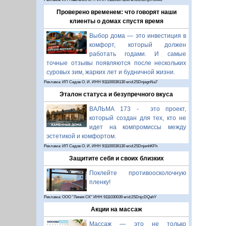
Проверено временем: что говорят наши
клиенты о домах спустя время
Выбор дома — это инвестиция в
комфорт, который должен
работать годами. И самые
точные отзывы появляются после нескольких
суровых зим, жарких лет и будничной жизни.
Реклама: ИП Седов О. И. ИНН 911100036130 erid:2SDnjegnNa7
Эталон статуса и безупречного вкуса
ВАЛЬМА 173 - это проект,
который создан для тех, кто не
идет на компромиссы между
эстетикой и комфортом.
Реклама: ИП Седов О. И. ИНН 911100036130 erid:2SDnjenhKFh
Защитите себя и своих близких
Поклейте противоосколочную
пленку!
Реклама: ООО "Линия СК" ИНН 9111030039 erid:2SDnjcDQahY
Акции на массаж
Массаж — это не только