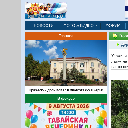
Ре
НОВОСТИ
ФОТО & ВИДЕО
ФОРУМ
Горо
Главное
Дор
Уложили 
латку на
настоящи
Вражеский дрон попал в многоэтажку в Керчи
В фокусе