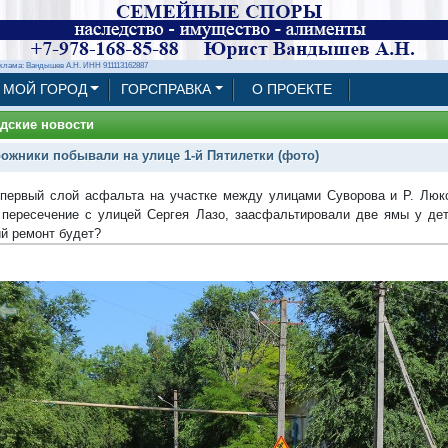
клама: Вандышев А.Н. ИНН 911113162887
МОЙ ГОРОД
ГОРСПРАВКА
О ПРОЕКТЕ
дские новости
ожники побывали на улице 1-й Пятилетки (фото)
первый слой асфальта на участке между улицами Суворова и Р. Люк
 пересечение с улицей Сергея Лазо, заасфальтировали две ямы у дет
й ремонт будет?
1/16