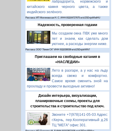
лабрадорита, норвежского и
китайского камня черного цвета, а также
индийского зелёного.
Реклама: ИП Миляновская Н. С. ИНН:911104727675 erid:2SDnjeWbdHU
Надежность, проверенная годами
Мы создаем окна ПВХ уже много
лет и знаем, как сделать дом
уютнее, а расходы энергии ниже.
Реклама: ООО "Линия СК" ИНН 9111030039 erid:2SDnjdvNRt7
Приглашаем на свободные катания в
«НАСЛЕДИИ»
Лето в разгаре, а у нас на льду
всегда свежо и комфортно.
Самое время сменить зной на
прохладу и провести выходные активно!
Дизайн интерьера, визуализации,
планировочные схемы, проекты для
строительства и строительство под ключ.
Звоните +7(978)141-05-03 Адрес:
г.Керчь, пер.Кооперативный д.26
ТЦ "МЕГА" офис 301.
Реклама: ИП Павленко М. Р. ИНН 911103871108 erid:2SDnjcRB4xz