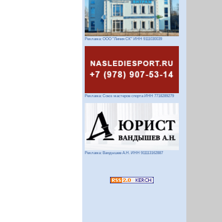
Реклама: ООО "Линия СК" ИНН 9111030039
Реклама: Союз мастеров спорта ИНН 7718289279
Реклама: Вандышев А.Н. ИНН 911113162887