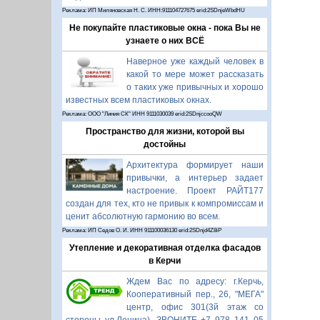
Реклама: ИП Миляновская Н. С. ИНН:911104727675 erid:2SDnjeWbdHU
Не покупайте пластиковые окна - пока Вы не
узнаете о них ВСЁ
Наверное уже каждый человек в
какой то мере может рассказать
о таких уже привычных и хорошо
известных всем пластиковых окнах.
Реклама: ООО "Линия СК" ИНН 9111030039 erid:2SDnjccooQW
Пространство для жизни, которой вы
достойны
Архитектура формирует наши
привычки, а интерьер задает
настроение. Проект РАЙТ177
создан для тех, кто не привык к компромиссам и
ценит абсолютную гармонию во всем.
Реклама: ИП Седов О. И. ИНН 911100036130 erid:2SDnjd4Z8iP
Утепление и декоративная отделка фасадов
в Керчи
Ждем Вас по адресу: г.Керчь,
Кооперативный пер., 26, "МЕГА"
центр, офис 301(3й этаж со