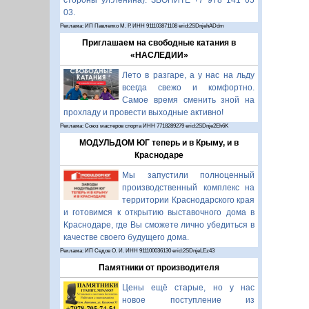
стороны ул.Ленина). ЗВОНИТЕ +7 978 141 05
03.
Реклама: ИП Павленко М. Р. ИНН 911103871108 erid:2SDnjehADdm
Приглашаем на свободные катания в
«НАСЛЕДИИ»
Лето в разгаре, а у нас на льду
всегда свежо и комфортно.
Самое время сменить зной на
прохладу и провести выходные активно!
Реклама: Союз мастеров спорта ИНН 7718289279 erid:2SDnje2Eh6K
МОДУЛЬДОМ ЮГ теперь и в Крыму, и в
Краснодаре
Мы запустили полноценный
производственный комплекс на
территории Краснодарского края
и готовимся к открытию выставочного дома в
Краснодаре, где Вы сможете лично убедиться в
качестве своего будущего дома.
Реклама: ИП Седов О. И. ИНН 911100036130 erid:2SDnjeLEz43
Памятники от производителя
Цены ещё старые, но у нас
новое поступление из