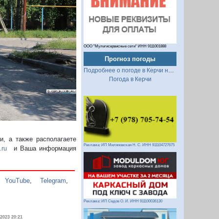
Следующий
ООО "Мультисервисные сети" ИНН 9111001888
Прогноз погоды
Подробнее о погоде в Керчи на 2 недели
Погода в Керчи
, а также располагаете
Реклама: ИП Миляновская Н. С. ИНН 911104727675
.ru
и Ваша информация
,
YouTube
,
Telegram
,
Реклама: ИП Седов О. И. ИНН 911100036130
.2023 20:21