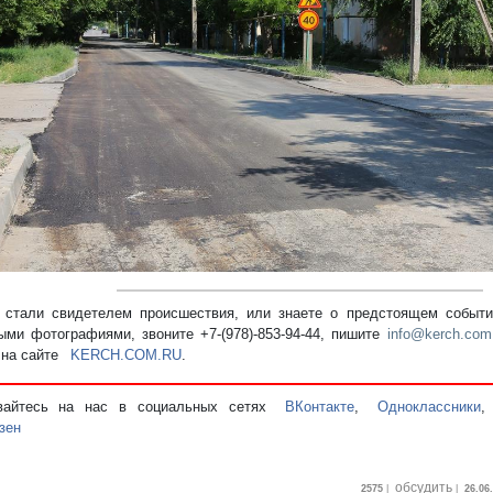
редыдущий
стали свидетелем происшествия, или знаете о предстоящем событии
ыми фотографиями, звоните +7-(978)-853-94-44,
пишите
info@kerch.com
 на сайте
KERCH.COM.RU
.
вайтесь на нас в социальных сетях
ВКонтакте
,
Одноклассники
зен
обсудить
2575
|
|
26.06