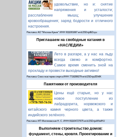
удовольствие, но и: снятие
напряжения и усталости;
расслабление мышц; улучшение
кровообращения; заряд бодрости и отличного
настроения.
Реклама: АО "Москва-Крым" ИНН 9111001687 erid:2SDnjdBZsyu
Приглашаем на свободные катания в
«НАСЛЕДИИ»
Лето в разгаре, а у нас на льду
всегда свежо и комфортно.
Самое время сменить зной на
прохладу и провести выходные активно!
Реклама: Союз мастеров спорта ИНН 7718289279 erid:2SDnje2Eh6K
Памятники от производителя
Цены ещё старые, но у нас
новое поступление из
лабрадорита, норвежского и
китайского камня черного цвета, а также
индийского зелёного.
Реклама: ИП Миляновская Н. С. ИНН:911104727675 erid:2SDnjeWbdHU
Выполняем строительство домов:
фундамент, стены, кровля. Проектирование и