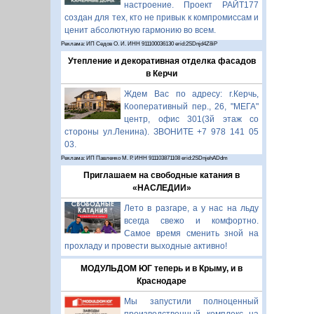
настроение. Проект РАЙТ177
создан для тех, кто не привык к компромиссам и
ценит абсолютную гармонию во всем.
Реклама: ИП Седов О. И. ИНН 911100036130 erid:2SDnjd4Z8iP
Утепление и декоративная отделка фасадов
в Керчи
Ждем Вас по адресу: г.Керчь,
Кооперативный пер., 26, "МЕГА"
центр, офис 301(3й этаж со
стороны ул.Ленина). ЗВОНИТЕ +7 978 141 05
03.
Реклама: ИП Павленко М. Р. ИНН 911103871108 erid:2SDnjehADdm
Приглашаем на свободные катания в
«НАСЛЕДИИ»
Лето в разгаре, а у нас на льду
всегда свежо и комфортно.
Самое время сменить зной на
прохладу и провести выходные активно!
МОДУЛЬДОМ ЮГ теперь и в Крыму, и в
Краснодаре
Мы запустили полноценный