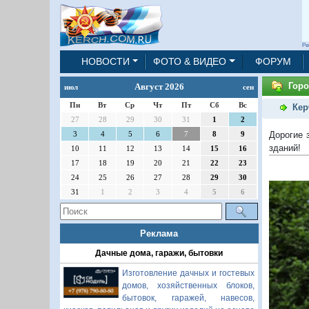
Ре
НОВОСТИ
ФОТО & ВИДЕО
ФОРУМ
Горо
Август 2026
июл
сен
Пн
Вт
Ср
Чт
Пт
Сб
Вс
Кер
27
28
29
30
31
1
2
Дорогие 
3
4
5
6
7
8
9
зданий!
10
11
12
13
14
15
16
17
18
19
20
21
22
23
24
25
26
27
28
29
30
31
1
2
3
4
5
6
Реклама
Дачные дома, гаражи, бытовки
Изготовление дачных и гостевых
домов, хозяйственных блоков,
бытовок, гаражей, навесов,