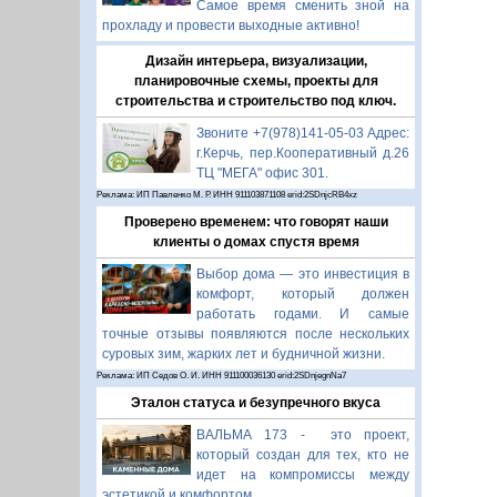
Самое время сменить зной на
прохладу и провести выходные активно!
Дизайн интерьера, визуализации,
планировочные схемы, проекты для
строительства и строительство под ключ.
Звоните +7(978)141-05-03 Адрес:
г.Керчь, пер.Кооперативный д.26
ТЦ "МЕГА" офис 301.
Реклама: ИП Павленко М. Р. ИНН 911103871108 erid:2SDnjcRB4xz
Проверено временем: что говорят наши
клиенты о домах спустя время
Выбор дома — это инвестиция в
комфорт, который должен
работать годами. И самые
точные отзывы появляются после нескольких
суровых зим, жарких лет и будничной жизни.
Реклама: ИП Седов О. И. ИНН 911100036130 erid:2SDnjegnNa7
Эталон статуса и безупречного вкуса
ВАЛЬМА 173 - это проект,
который создан для тех, кто не
идет на компромиссы между
эстетикой и комфортом.