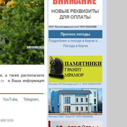
Следующий
ООО "Мультисервисные сети" ИНН 9111001888
Прогноз погоды
Подробнее о погоде в Керчи на 2 недели
Погода в Керчи
, а также располагаете
.ru
и Ваша информация
Реклама: ИП Миляновская Н. С. ИНН 911104727675
,
YouTube
,
Telegram
,
Реклама: ООО "Линия СК" ИНН 9111030039
.2023 13:51