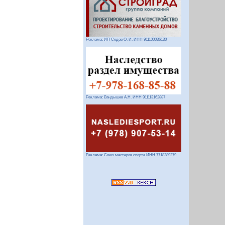
Реклама: ИП Седов О. И. ИНН 911100036130
Реклама: Вандышев А.Н. ИНН 911113162887
Реклама: Союз мастеров спорта ИНН 7718289279