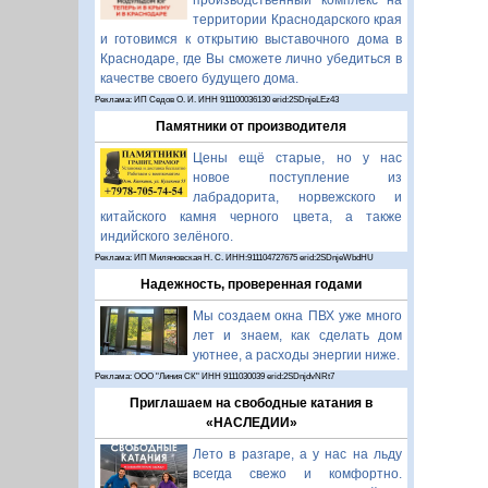
производственный комплекс на
территории Краснодарского края
и готовимся к открытию выставочного дома в
Краснодаре, где Вы сможете лично убедиться в
качестве своего будущего дома.
Реклама: ИП Седов О. И. ИНН 911100036130 erid:2SDnjeLEz43
Памятники от производителя
Цены ещё старые, но у нас
новое поступление из
лабрадорита, норвежского и
китайского камня черного цвета, а также
индийского зелёного.
Реклама: ИП Миляновская Н. С. ИНН:911104727675 erid:2SDnjeWbdHU
Надежность, проверенная годами
Мы создаем окна ПВХ уже много
лет и знаем, как сделать дом
уютнее, а расходы энергии ниже.
Реклама: ООО "Линия СК" ИНН 9111030039 erid:2SDnjdvNRt7
Приглашаем на свободные катания в
«НАСЛЕДИИ»
Лето в разгаре, а у нас на льду
всегда свежо и комфортно.