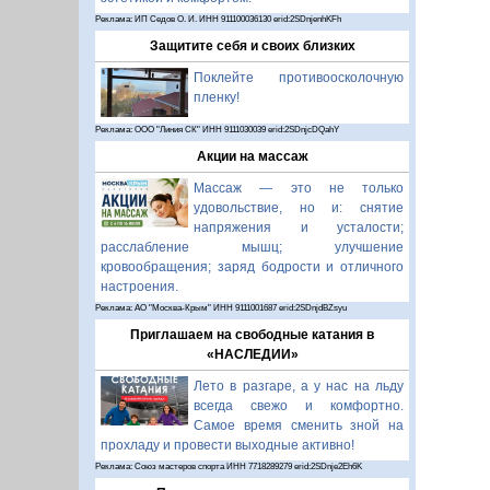
Реклама: ИП Седов О. И. ИНН 911100036130 erid:2SDnjenhKFh
Защитите себя и своих близких
Поклейте противоосколочную
пленку!
Реклама: ООО "Линия СК" ИНН 9111030039 erid:2SDnjcDQahY
Акции на массаж
Массаж — это не только
удовольствие, но и: снятие
напряжения и усталости;
расслабление мышц; улучшение
кровообращения; заряд бодрости и отличного
настроения.
Реклама: АО "Москва-Крым" ИНН 9111001687 erid:2SDnjdBZsyu
Приглашаем на свободные катания в
«НАСЛЕДИИ»
Лето в разгаре, а у нас на льду
всегда свежо и комфортно.
Самое время сменить зной на
прохладу и провести выходные активно!
Реклама: Союз мастеров спорта ИНН 7718289279 erid:2SDnje2Eh6K