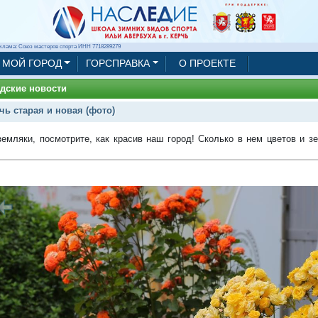
клама: Союз мастеров спорта ИНН 7718289279
МОЙ ГОРОД
ГОРСПРАВКА
О ПРОЕКТЕ
дские новости
чь старая и новая (фото)
земляки, посмотрите, как красив наш город! Сколько в нем цветов и з
1/93