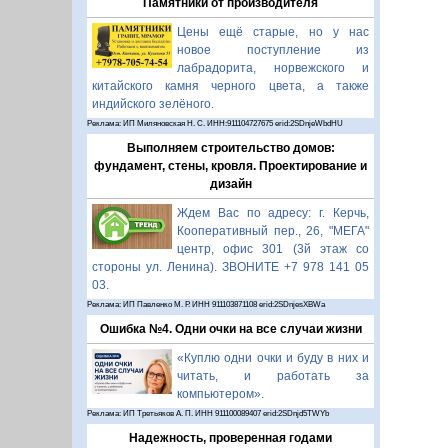
Памятники от производителя
Цены ещё старые, но у нас
новое поступление из
лабрадорита, норвежского и
китайского камня черного цвета, а также
индийского зелёного.
Реклама: ИП Миляновская Н. С. ИНН:911104727675 erid:2SDnjeWbdHU
Выполняем строительство домов:
фундамент, стены, кровля. Проектирование и
дизайн
Ждем Вас по адресу: г. Керчь,
Кооперативный пер., 26, "МЕГА"
центр, офис 301 (3й этаж со
стороны ул. Ленина). ЗВОНИТЕ +7 978 141 05
03.
Реклама: ИП Павленко М. Р. ИНН 911103871108 erid:2SDnjesXBWa
Ошибка №4. Одни очки на все случаи жизни
«Куплю одни очки и буду в них и
читать, и работать за
компьютером».
Реклама: ИП Третьяков А. П. ИНН 911100089407 erid:2SDnjd5TWYb
Надежность, проверенная годами