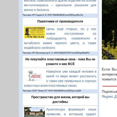
киосков, павильонов и других изделий на основе
металлокаркаса – идеальное решение для
П
жизни и бизнеса.
Реклама: ИП Седов О. И. ИНН 911100036130 erid:2SDnjcoMmXq
Памятники от производителя
Цены ещё старые, но у нас
новое поступление из
лабрадорита, норвежского и
китайского камня черного цвета, а также
индийского зелёного.
Реклама: ИП Миляновская Н. С. ИНН:911104727675 erid:2SDnjeWbdHU
Не покупайте пластиковые окна - пока Вы не
узнаете о них ВСЁ
Если Вы 
Наверное уже каждый человек в
интересн
какой то мере может рассказать
появится
о таких уже привычных и хорошо
известных всем пластиковых окнах.
Подписы
Реклама: ООО "Линия СК" ИНН 9111030039 erid:2SDnjccooQW
Яндекс.Д
Пространство для жизни, которой вы
достойны
Архитектура формирует наши
привычки, а интерьер задает