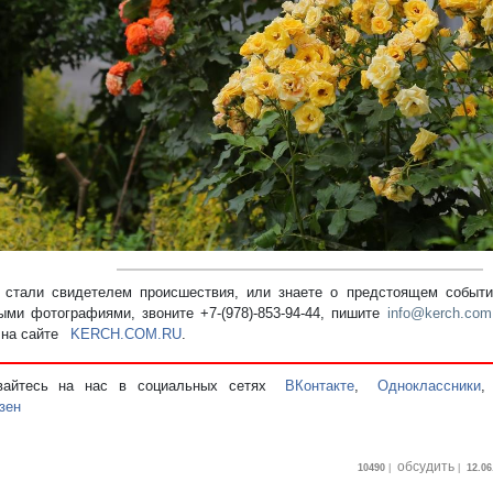
редыдущий
стали свидетелем происшествия, или знаете о предстоящем событии
ыми фотографиями, звоните +7-(978)-853-94-44,
пишите
info@kerch.com
 на сайте
KERCH.COM.RU
.
вайтесь на нас в социальных сетях
ВКонтакте
,
Одноклассники
зен
обсудить
10490
|
|
12.06