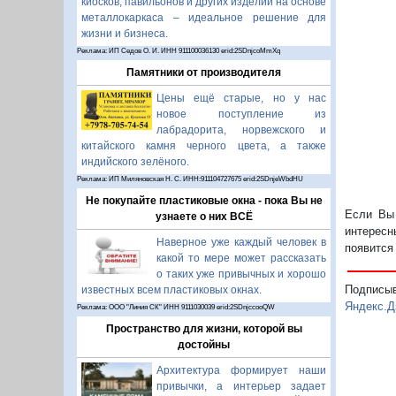
киосков, павильонов и других изделий на основе
металлокаркаса – идеальное решение для
жизни и бизнеса.
Реклама: ИП Седов О. И. ИНН 911100036130 erid:2SDnjcoMmXq
Памятники от производителя
Цены ещё старые, но у нас
новое поступление из
лабрадорита, норвежского и
китайского камня черного цвета, а также
индийского зелёного.
Реклама: ИП Миляновская Н. С. ИНН:911104727675 erid:2SDnjeWbdHU
Не покупайте пластиковые окна - пока Вы не
Если Вы 
узнаете о них ВСЁ
интересн
Наверное уже каждый человек в
появится
какой то мере может рассказать
о таких уже привычных и хорошо
Подписы
известных всем пластиковых окнах.
Яндекс.Д
Реклама: ООО "Линия СК" ИНН 9111030039 erid:2SDnjccooQW
Пространство для жизни, которой вы
достойны
Архитектура формирует наши
привычки, а интерьер задает