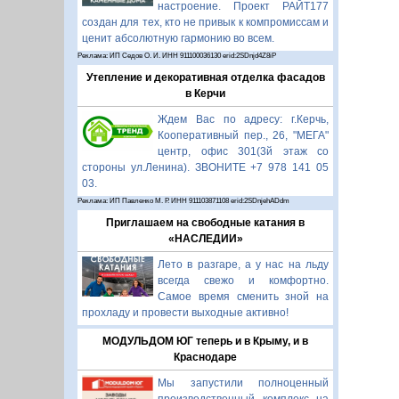
настроение. Проект РАЙТ177
создан для тех, кто не привык к компромиссам и
ценит абсолютную гармонию во всем.
Реклама: ИП Седов О. И. ИНН 911100036130 erid:2SDnjd4Z8iP
Утепление и декоративная отделка фасадов
в Керчи
Ждем Вас по адресу: г.Керчь,
Кооперативный пер., 26, "МЕГА"
центр, офис 301(3й этаж со
стороны ул.Ленина). ЗВОНИТЕ +7 978 141 05
03.
Реклама: ИП Павленко М. Р. ИНН 911103871108 erid:2SDnjehADdm
Приглашаем на свободные катания в
«НАСЛЕДИИ»
Лето в разгаре, а у нас на льду
всегда свежо и комфортно.
Самое время сменить зной на
прохладу и провести выходные активно!
МОДУЛЬДОМ ЮГ теперь и в Крыму, и в
Краснодаре
Мы запустили полноценный