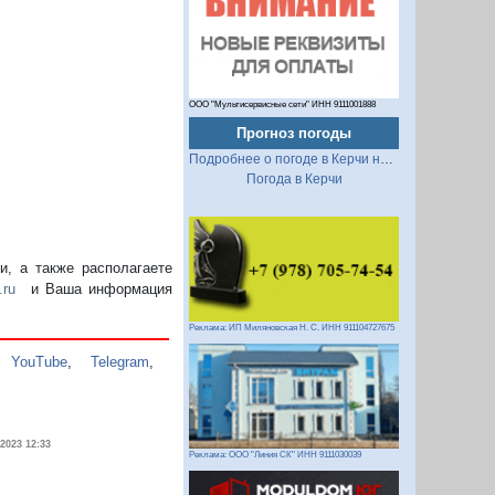
ООО "Мультисервисные сети" ИНН 9111001888
Прогноз погоды
Подробнее о погоде в Керчи на 2 недели
Погода в Керчи
, а также располагаете
.ru
и Ваша информация
Реклама: ИП Миляновская Н. С. ИНН 911104727675
,
YouTube
,
Telegram
,
.2023 12:33
Реклама: ООО "Линия СК" ИНН 9111030039