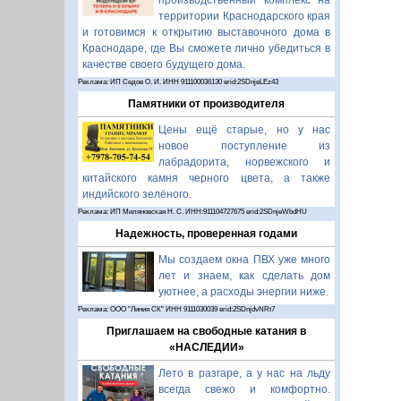
производственный комплекс на
территории Краснодарского края
и готовимся к открытию выставочного дома в
Краснодаре, где Вы сможете лично убедиться в
качестве своего будущего дома.
Реклама: ИП Седов О. И. ИНН 911100036130 erid:2SDnjeLEz43
Памятники от производителя
Цены ещё старые, но у нас
новое поступление из
лабрадорита, норвежского и
китайского камня черного цвета, а также
индийского зелёного.
Реклама: ИП Миляновская Н. С. ИНН:911104727675 erid:2SDnjeWbdHU
Надежность, проверенная годами
Мы создаем окна ПВХ уже много
лет и знаем, как сделать дом
уютнее, а расходы энергии ниже.
Реклама: ООО "Линия СК" ИНН 9111030039 erid:2SDnjdvNRt7
Приглашаем на свободные катания в
«НАСЛЕДИИ»
Лето в разгаре, а у нас на льду
всегда свежо и комфортно.