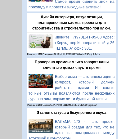
Самое время сменить зной на
прохладу и провести выходные активно!
Дизайн интерьера, визуализации,
планировочные схемы, проекты для
строительства и строительство под ключ.
Звоните +7(978)141-05-03 Адрес:
г.Керчь, пер.Кооперативный д.26
ТЦ "МЕГА" офис 301.
Реклама: ИП Павленко М. Р. ИНН 911103871108 erid:2SDnjcRB4xz
Проверено временем: что говорят наши
клиенты о домах спустя время
Выбор дома — это инвестиция в
комфорт, который должен
работать годами. И самые
точные отзывы появляются после нескольких
суровых зим, жарких лет и будничной жизни.
Реклама: ИП Седов О. И. ИНН 911100036130 erid:2SDnjegnNa7
Эталон статуса и безупречного вкуса
ВАЛЬМА 173 - это проект,
который создан для тех, кто не
идет на компромиссы между
эстетикой и комфортом.