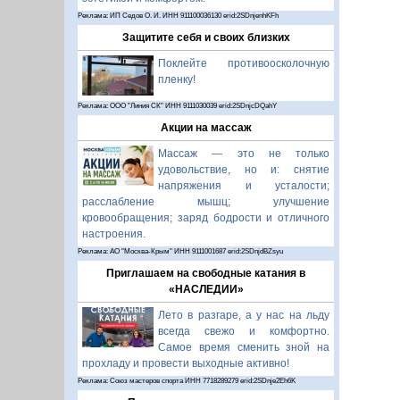
Реклама: ИП Седов О. И. ИНН 911100036130 erid:2SDnjenhKFh
Защитите себя и своих близких
Поклейте противоосколочную
пленку!
Реклама: ООО "Линия СК" ИНН 9111030039 erid:2SDnjcDQahY
Акции на массаж
Массаж — это не только
удовольствие, но и: снятие
напряжения и усталости;
расслабление мышц; улучшение
кровообращения; заряд бодрости и отличного
настроения.
Реклама: АО "Москва-Крым" ИНН 9111001687 erid:2SDnjdBZsyu
Приглашаем на свободные катания в
«НАСЛЕДИИ»
Лето в разгаре, а у нас на льду
всегда свежо и комфортно.
Самое время сменить зной на
прохладу и провести выходные активно!
Реклама: Союз мастеров спорта ИНН 7718289279 erid:2SDnje2Eh6K