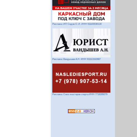
Реклама: ИП Седов О. И. ИНН 911100036130
Реклама: Вандышев А.Н. ИНН 911113162887
Реклама: Союз мастеров спорта ИНН 7718289279