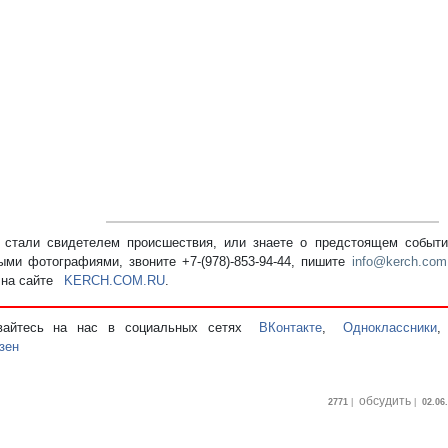
стали свидетелем происшествия, или знаете о предстоящем событии
ыми фотографиями, звоните +7-(978)-853-94-44,
пишите
info@kerch.com
 на сайте
KERCH.COM.RU
.
вайтесь на нас в социальных сетях
ВКонтакте
,
Одноклассники
зен
обсудить
2771
|
|
02.06