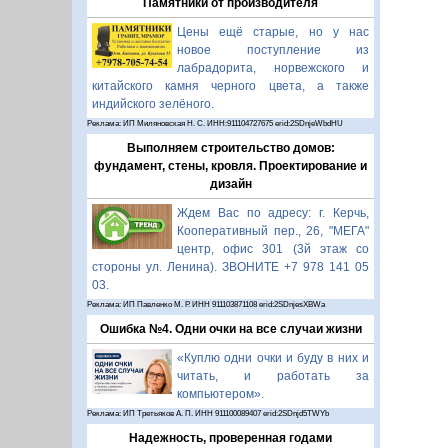
Памятники от производителя
Цены ещё старые, но у нас
новое поступление из
лабрадорита, норвежского и
китайского камня черного цвета, а также
индийского зелёного.
Реклама: ИП Миляновская Н. С. ИНН:911104727675 erid:2SDnjeWbdHU
Выполняем строительство домов:
фундамент, стены, кровля. Проектирование и
дизайн
Ждем Вас по адресу: г. Керчь,
Кооперативный пер., 26, "МЕГА"
центр, офис 301 (3й этаж со
стороны ул. Ленина). ЗВОНИТЕ +7 978 141 05
03.
Реклама: ИП Павленко М. Р. ИНН 911103871108 erid:2SDnjesXBWa
Ошибка №4. Одни очки на все случаи жизни
«Куплю одни очки и буду в них и
читать, и работать за
компьютером».
Реклама: ИП Третьяков А. П. ИНН 911100089407 erid:2SDnjd5TWYb
Надежность, проверенная годами