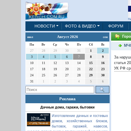
Ре
НОВОСТИ
ФОТО & ВИДЕО
ФОРУМ
Горо
Август 2026
июл
сен
Пн
Вт
Ср
Чт
Пт
Сб
Вс
МЧС
27
28
29
30
31
1
2
За наруш
3
4
5
6
7
8
9
статья 2
10
11
12
13
14
15
16
УК РФ ср
17
18
19
20
21
22
23
24
25
26
27
28
29
30
31
1
2
3
4
5
6
Реклама
Дачные дома, гаражи, бытовки
Изготовление дачных и гостевых
домов, хозяйственных блоков,
бытовок, гаражей, навесов,