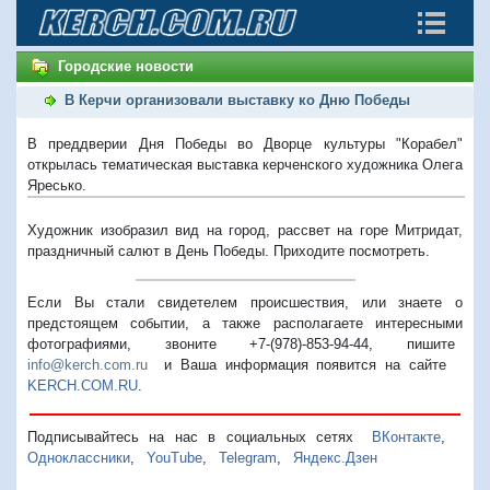
Городские новости
В Керчи организовали выставку ко Дню Победы
В преддверии Дня Победы во Дворце культуры "Корабел"
открылась тематическая выставка керченского художника Олега
Яресько.
Художник изобразил вид на город, рассвет на горе Митридат,
праздничный салют в День Победы. Приходите посмотреть.
Если Вы стали свидетелем происшествия, или знаете о
предстоящем событии, а также располагаете интересными
фотографиями, звоните +7-(978)-853-94-44,
пишите
info@kerch.com.ru
и Ваша информация появится на сайте
KERCH.COM.RU
.
Подписывайтесь на нас в социальных сетях
ВКонтакте
,
Одноклассники
,
YouTube
,
Telegram
,
Яндекс.Дзен