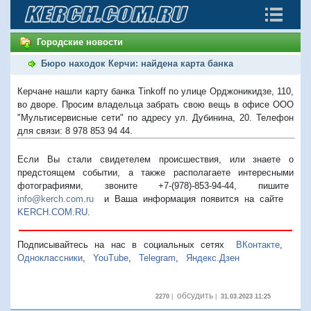
Городские новости
Бюро находок Керчи: найдена карта банка
Керчане нашли карту банка Tinkoff по улице Орджоникидзе, 110,
во дворе. Просим владельца забрать свою вещь в офисе ООО
"Мультисервисные сети" по адресу ул. Дубинина, 20. Телефон
для связи: 8 978 853 94 44.
Если Вы стали свидетелем происшествия, или знаете о
предстоящем событии, а также располагаете интересными
фотографиями, звоните +7-(978)-853-94-44,
пишите
info@kerch.com.ru
и Ваша информация появится на сайте
KERCH.COM.RU
.
Подписывайтесь на нас в социальных сетях
ВКонтакте
,
Одноклассники
,
YouTube
,
Telegram
,
Яндекс.Дзен
обсудить
2270
|
|
31.03.2023 11:25