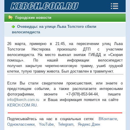
Городские новости
Очевидцы: на улице Льва Толстого сбили
велосипедиста
26 марта, примерно в 21:45, на пересечении улиц Льва
Толстогои Нестерова произошло ДТП с участием
велосипедиста. На место выехал экипаж ГИБДД и «Скорая
помощь». По нашей информации велосипедист
получил закрытую черепно-мозговую травму, ушиб грудной
клетки, тупую травму живота. Был доставлен в травмпункт.
Если Вы стали свидетелем происшествия, или знаете о
предстоящем событии, а также располагаете интересными
фотографиями, звоните +7-(978)-853-94-44,
пишите
info@kerch.com.ru
и Ваша информация появится на сайте
KERCH.COM.RU
.
Подписывайтесь на нас в социальных сетях
ВКонтакте
,
Одноклассники
,
YouTube
,
Telegram
,
Яндекс.Дзен