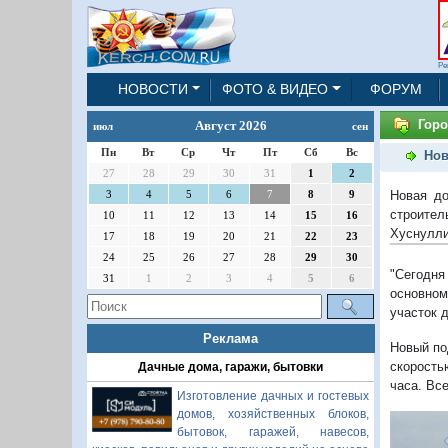
Ре
НОВОСТИ
ФОТО & ВИДЕО
ФОРУМ
Горо
Август 2026
июл
сен
Пн
Вт
Ср
Чт
Пт
Сб
Вс
Нов
27
28
29
30
31
1
2
Новая до
3
4
5
6
7
8
9
строител
10
11
12
13
14
15
16
Хуснулли
17
18
19
20
21
22
23
24
25
26
27
28
29
30
"Сегодня
31
1
2
3
4
5
6
основном
участок д
Реклама
Новый по
скорость
Дачные дома, гаражи, бытовки
часа. Вс
Изготовление дачных и гостевых
домов, хозяйственных блоков,
бытовок, гаражей, навесов,