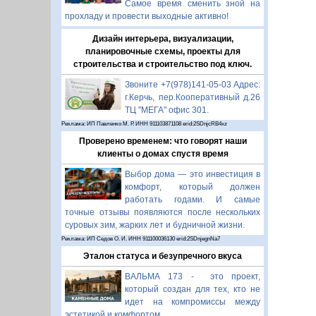
Самое время сменить зной на
прохладу и провести выходные активно!
Дизайн интерьера, визуализации,
планировочные схемы, проекты для
строительства и строительство под ключ.
Звоните +7(978)141-05-03 Адрес:
г.Керчь, пер.Кооперативный д.26
ТЦ "МЕГА" офис 301.
Реклама: ИП Павленко М. Р. ИНН 911103871108 erid:2SDnjcRB4xz
Проверено временем: что говорят наши
клиенты о домах спустя время
Выбор дома — это инвестиция в
комфорт, который должен
работать годами. И самые
точные отзывы появляются после нескольких
суровых зим, жарких лет и будничной жизни.
Реклама: ИП Седов О. И. ИНН 911100036130 erid:2SDnjegnNa7
Эталон статуса и безупречного вкуса
ВАЛЬМА 173 - это проект,
который создан для тех, кто не
идет на компромиссы между
эстетикой и комфортом.