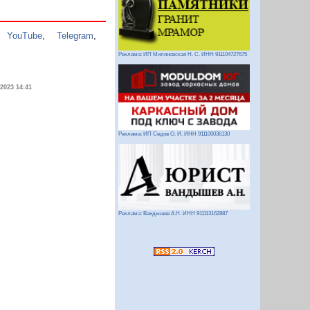
,
YouTube
,
Telegram
,
Реклама: ИП Миляновская Н. С. ИНН 911104727675
.2023 14:41
Реклама: ИП Седов О. И. ИНН 911100036130
Реклама: Вандышев А.Н. ИНН 911113162887