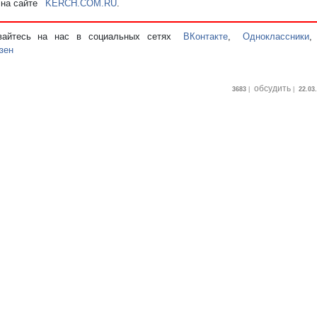
 на сайте
KERCH.COM.RU
.
вайтесь на нас в социальных сетях
ВКонтакте
,
Одноклассники
зен
обсудить
3683
|
|
22.03