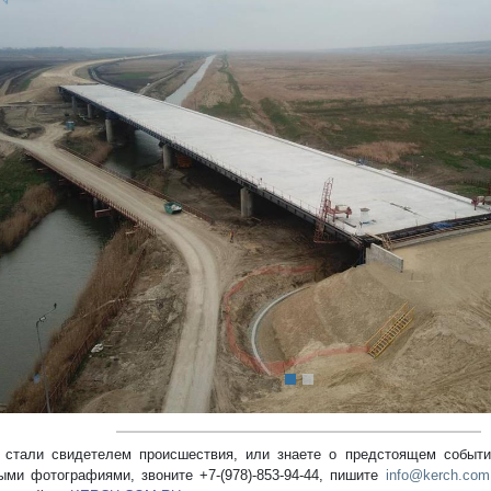
редыдущий
стали свидетелем происшествия, или знаете о предстоящем событии
ыми фотографиями, звоните +7-(978)-853-94-44,
пишите
info@kerch.com