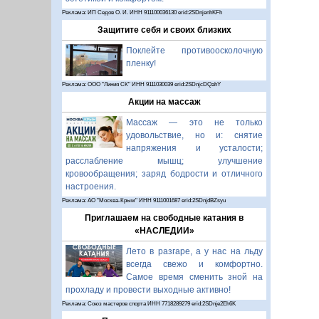
Реклама: ИП Седов О. И. ИНН 911100036130 erid:2SDnjenhKFh
Защитите себя и своих близких
Поклейте противоосколочную
пленку!
Реклама: ООО "Линия СК" ИНН 9111030039 erid:2SDnjcDQahY
Акции на массаж
Массаж — это не только
удовольствие, но и: снятие
напряжения и усталости;
расслабление мышц; улучшение
кровообращения; заряд бодрости и отличного
настроения.
Реклама: АО "Москва-Крым" ИНН 9111001687 erid:2SDnjdBZsyu
Приглашаем на свободные катания в
«НАСЛЕДИИ»
Лето в разгаре, а у нас на льду
всегда свежо и комфортно.
Самое время сменить зной на
прохладу и провести выходные активно!
Реклама: Союз мастеров спорта ИНН 7718289279 erid:2SDnje2Eh6K