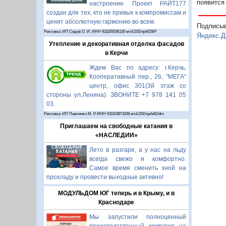
появится
настроение. Проект РАЙТ177
создан для тех, кто не привык к компромиссам и
ценит абсолютную гармонию во всем.
Подписы
Реклама: ИП Седов О. И. ИНН 911100036130 erid:2SDnjd4Z8iP
Яндекс.Д
Утепление и декоративная отделка фасадов
в Керчи
Ждем Вас по адресу: г.Керчь,
Кооперативный пер., 26, "МЕГА"
центр, офис 301(3й этаж со
стороны ул.Ленина). ЗВОНИТЕ +7 978 141 05
03.
Реклама: ИП Павленко М. Р. ИНН 911103871108 erid:2SDnjehADdm
Приглашаем на свободные катания в
«НАСЛЕДИИ»
Лето в разгаре, а у нас на льду
всегда свежо и комфортно.
Самое время сменить зной на
прохладу и провести выходные активно!
МОДУЛЬДОМ ЮГ теперь и в Крыму, и в
Краснодаре
Мы запустили полноценный