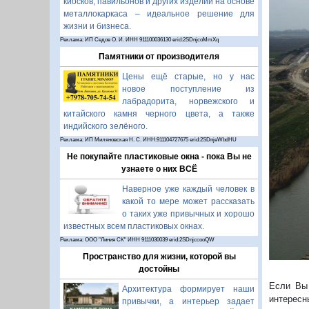
киосков, павильонов и других изделий на основе
металлокаркаса – идеальное решение для
жизни и бизнеса.
Реклама: ИП Седов О. И. ИНН 911100036130 erid:2SDnjcoMmXq
Памятники от производителя
Цены ещё старые, но у нас
новое поступление из
лабрадорита, норвежского и
китайского камня черного цвета, а также
П
индийского зелёного.
Реклама: ИП Миляновская Н. С. ИНН:911104727675 erid:2SDnjeWbdHU
Не покупайте пластиковые окна - пока Вы не
узнаете о них ВСЁ
Наверное уже каждый человек в
какой то мере может рассказать
о таких уже привычных и хорошо
известных всем пластиковых окнах.
Реклама: ООО "Линия СК" ИНН 9111030039 erid:2SDnjccooQW
Пространство для жизни, которой вы
достойны
Если Вы 
Архитектура формирует наши
интересн
привычки, а интерьер задает