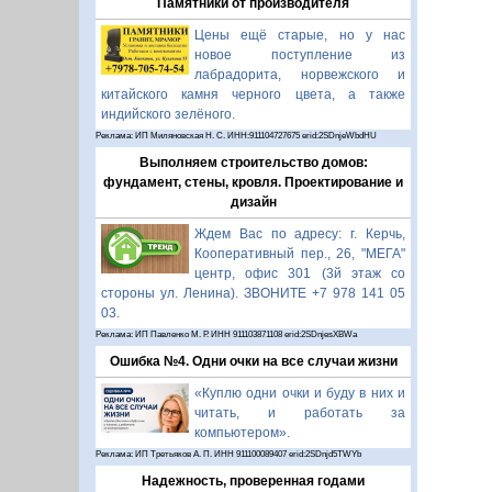
Памятники от производителя
Цены ещё старые, но у нас
новое поступление из
лабрадорита, норвежского и
китайского камня черного цвета, а также
индийского зелёного.
Реклама: ИП Миляновская Н. С. ИНН:911104727675 erid:2SDnjeWbdHU
Выполняем строительство домов:
фундамент, стены, кровля. Проектирование и
дизайн
Ждем Вас по адресу: г. Керчь,
Кооперативный пер., 26, "МЕГА"
центр, офис 301 (3й этаж со
стороны ул. Ленина). ЗВОНИТЕ +7 978 141 05
03.
Реклама: ИП Павленко М. Р. ИНН 911103871108 erid:2SDnjesXBWa
Ошибка №4. Одни очки на все случаи жизни
«Куплю одни очки и буду в них и
читать, и работать за
компьютером».
Реклама: ИП Третьяков А. П. ИНН 911100089407 erid:2SDnjd5TWYb
Надежность, проверенная годами