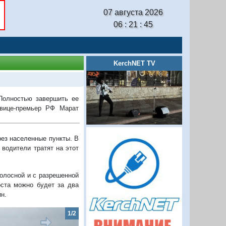
07 августа 2026
06 : 21 : 46
KerchNET TV
Полностью завершить ее
 вице-премьер РФ Марат
рез населенные пункты. В
 водители тратят на этот
полосной и с разрешенной
оста можно будет за два
н.
1/2