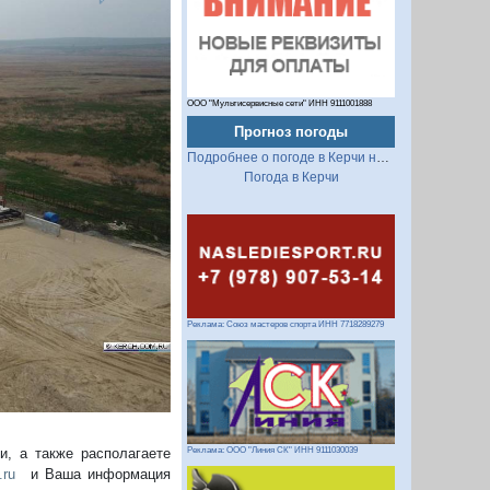
ООО "Мультисервисные сети" ИНН 9111001888
Прогноз погоды
Подробнее о погоде в Керчи на 2 недели
Погода в Керчи
Следующий
Реклама: Союз мастеров спорта ИНН 7718289279
, а также располагаете
Реклама: ООО "Линия СК" ИНН 9111030039
.ru
и Ваша информация