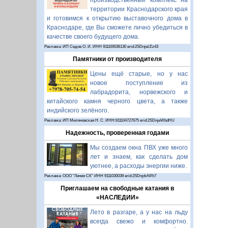
производственный комплекс на
территории Краснодарского края
и готовимся к открытию выставочного дома в
Краснодаре, где Вы сможете лично убедиться в
качестве своего будущего дома.
Реклама: ИП Седов О. И. ИНН 911100036130 erid:2SDnjeLEz43
Памятники от производителя
Цены ещё старые, но у нас
новое поступление из
лабрадорита, норвежского и
китайского камня черного цвета, а также
индийского зелёного.
Реклама: ИП Миляновская Н. С. ИНН:911104727675 erid:2SDnjeWbdHU
Надежность, проверенная годами
Мы создаем окна ПВХ уже много
лет и знаем, как сделать дом
уютнее, а расходы энергии ниже.
Реклама: ООО "Линия СК" ИНН 9111030039 erid:2SDnjdvNRt7
Приглашаем на свободные катания в
«НАСЛЕДИИ»
Лето в разгаре, а у нас на льду
всегда свежо и комфортно.