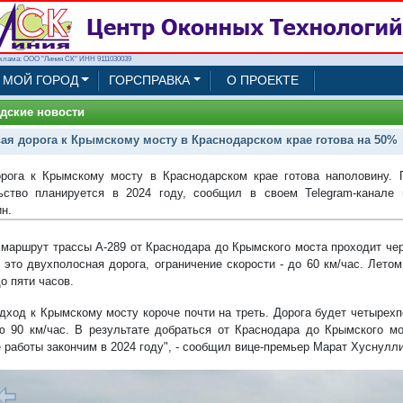
клама: ООО "Линия СК" ИНН 9111030039
МОЙ ГОРОД
ГОРСПРАВКА
О ПРОЕКТЕ
дские новости
ая дорога к Крымскому мосту в Краснодарском крае готова на 50%
рога к Крымскому мосту в Краснодарском крае готова наполовину. 
ьство планируется в 2024 году, сообщил в своем Telegram-канале
н.
 маршрут трассы А-289 от Краснодара до Крымского моста проходит че
 это двухполосная дорога, ограничение скорости - до 60 км/час. Летом
о пяти часов.
дход к Крымскому мосту короче почти на треть. Дорога будет четырех
ю 90 км/час. В результате добраться от Краснодара до Крымского м
е работы закончим в 2024 году", - сообщил вице-премьер Марат Хуснулли