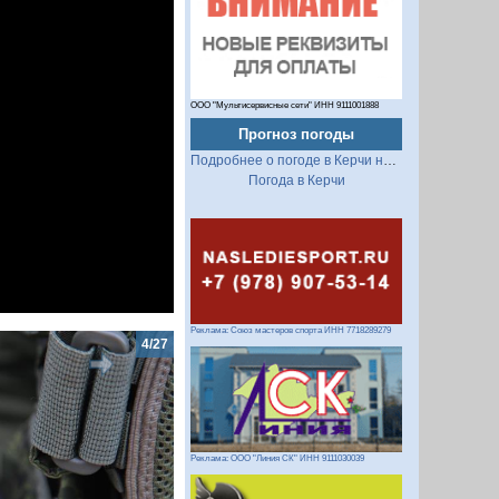
ООО "Мультисервисные сети" ИНН 9111001888
Прогноз погоды
Подробнее о погоде в Керчи на 2 недели
Погода в Керчи
Реклама: Союз мастеров спорта ИНН 7718289279
5/27
Реклама: ООО "Линия СК" ИНН 9111030039