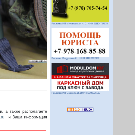
Следующий
Реклама: ИП Миляновская Н. С. ИНН 911104727675
Реклама: Вандышев А.Н. ИНН 911113162887
Реклама: ИП Седов О. И. ИНН 911100036130
, а также располагаете
.ru
и Ваша информация