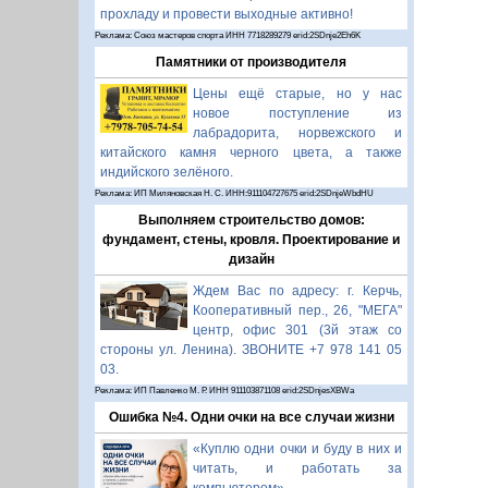
прохладу и провести выходные активно!
Реклама: Союз мастеров спорта ИНН 7718289279 erid:2SDnje2Eh6K
Памятники от производителя
Цены ещё старые, но у нас
новое поступление из
лабрадорита, норвежского и
китайского камня черного цвета, а также
индийского зелёного.
Реклама: ИП Миляновская Н. С. ИНН:911104727675 erid:2SDnjeWbdHU
Выполняем строительство домов:
фундамент, стены, кровля. Проектирование и
дизайн
Ждем Вас по адресу: г. Керчь,
Кооперативный пер., 26, "МЕГА"
центр, офис 301 (3й этаж со
стороны ул. Ленина). ЗВОНИТЕ +7 978 141 05
03.
Реклама: ИП Павленко М. Р. ИНН 911103871108 erid:2SDnjesXBWa
Ошибка №4. Одни очки на все случаи жизни
«Куплю одни очки и буду в них и
читать, и работать за
компьютером».