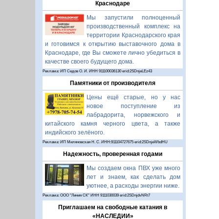
Краснодаре
Мы запустили полноценный
производственный комплекс на
территории Краснодарского края
и готовимся к открытию выставочного дома в
Краснодаре, где Вы сможете лично убедиться в
качестве своего будущего дома.
Реклама: ИП Седов О. И. ИНН 911100036130 erid:2SDnjeLEz43
Памятники от производителя
Цены ещё старые, но у нас
новое поступление из
лабрадорита, норвежского и
китайского камня черного цвета, а также
индийского зелёного.
Реклама: ИП Миляновская Н. С. ИНН:911104727675 erid:2SDnjeWbdHU
Надежность, проверенная годами
Мы создаем окна ПВХ уже много
лет и знаем, как сделать дом
уютнее, а расходы энергии ниже.
Реклама: ООО "Линия СК" ИНН 9111030039 erid:2SDnjdvNRt7
Приглашаем на свободные катания в
«НАСЛЕДИИ»