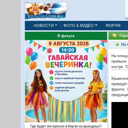
Ре
НОВОСТИ
ФОТО & ВИДЕО
ФОРУМ
Горо
В фокусе
На 
На площа
прибыли 
костре. 
Крымское
проведёт
фронте. 
продукци
Где будет интересно в Керчи на выходных?