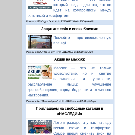
который создан для тех, кто не
идет на компромиссы между
эстетикой и комфортом.
Реклама: ИП Седов О. И. ИНН 911100036130 erid:2SDnjenhKFh
Защитите себя и своих близких
Поклейте противоосколочную
пленку!
Реклама: ООО "Линия СК" ИНН 9111030039 erid:2SDnjcDQahY
Акции на массаж
Массаж — это не только
удовольствие, но и: снятие
напряжения и усталости;
расслабление мышц; улучшение
кровообращения; заряд бодрости и отличного
настроения.
Реклама: АО "Москва-Крым" ИНН 9111001687 erid:2SDnjdBZsyu
Приглашаем на свободные катания в
«НАСЛЕДИИ»
Лето в разгаре, а у нас на льду
всегда свежо и комфортно.
Самое время сменить зной на