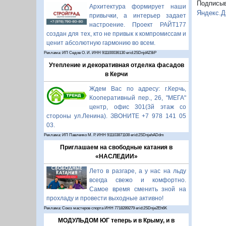
Подписы
Архитектура формирует наши
Яндекс.Д
привычки, а интерьер задает
настроение. Проект РАЙТ177
создан для тех, кто не привык к компромиссам и
ценит абсолютную гармонию во всем.
Реклама: ИП Седов О. И. ИНН 911100036130 erid:2SDnjd4Z8iP
Утепление и декоративная отделка фасадов
в Керчи
Ждем Вас по адресу: г.Керчь,
Кооперативный пер., 26, "МЕГА"
центр, офис 301(3й этаж со
стороны ул.Ленина). ЗВОНИТЕ +7 978 141 05
03.
Реклама: ИП Павленко М. Р. ИНН 911103871108 erid:2SDnjehADdm
Приглашаем на свободные катания в
«НАСЛЕДИИ»
Лето в разгаре, а у нас на льду
всегда свежо и комфортно.
Самое время сменить зной на
прохладу и провести выходные активно!
Реклама: Союз мастеров спорта ИНН 7718289279 erid:2SDnje2Eh6K
МОДУЛЬДОМ ЮГ теперь и в Крыму, и в