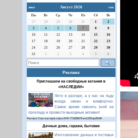
Август 2026
июл
сен
Пн
Вт
Ср
Чт
Пт
Сб
Вс
27
28
29
30
31
1
2
3
4
5
6
7
8
9
10
11
12
13
14
15
16
17
18
19
20
21
22
23
24
25
26
27
28
29
30
31
1
2
3
4
5
6
Реклама
Приглашаем на свободные катания в
«НАСЛЕДИИ»
Лето в разгаре, а у нас на льду
всегда свежо и комфортно.
Самое время сменить зной на
прохладу и провести выходные активно!
Реклама: Союз мастеров спорта ИНН 7718289279 erid:2SDnje2Eh6K
Дачные дома, гаражи, бытовки
Изготовление дачных и гостевых