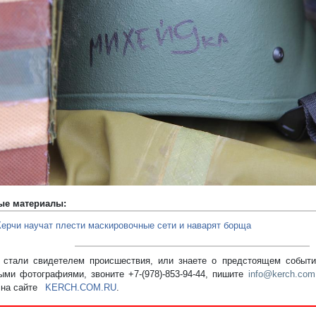
редыдущий
ые материалы:
Керчи научат плести маскировочные сети и наварят борща
стали свидетелем происшествия, или знаете о предстоящем событии
ыми фотографиями, звоните +7-(978)-853-94-44,
пишите
info@kerch.com
 на сайте
KERCH.COM.RU
.