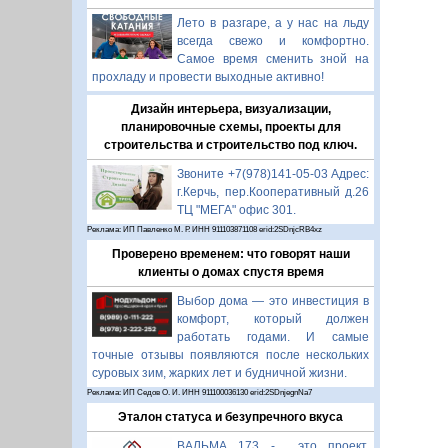
Лето в разгаре, а у нас на льду
всегда свежо и комфортно.
Самое время сменить зной на
прохладу и провести выходные активно!
Дизайн интерьера, визуализации,
планировочные схемы, проекты для
строительства и строительство под ключ.
Звоните +7(978)141-05-03 Адрес:
г.Керчь, пер.Кооперативный д.26
ТЦ "МЕГА" офис 301.
Реклама: ИП Павленко М. Р. ИНН 911103871108 erid:2SDnjcRB4xz
Проверено временем: что говорят наши
клиенты о домах спустя время
Выбор дома — это инвестиция в
комфорт, который должен
работать годами. И самые
точные отзывы появляются после нескольких
суровых зим, жарких лет и будничной жизни.
Реклама: ИП Седов О. И. ИНН 911100036130 erid:2SDnjegnNa7
Эталон статуса и безупречного вкуса
ВАЛЬМА 173 - это проект,