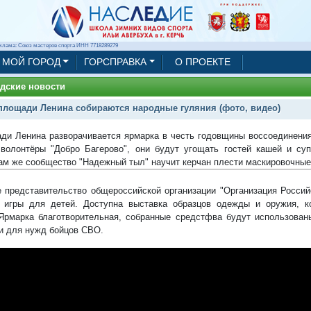
клама: Союз мастеров спорта ИНН 7718289279
МОЙ ГОРОД
ГОРСПРАВКА
О ПРОЕКТЕ
дские новости
площади Ленина собираются народные гуляния (фото, видео)
ди Ленина разворачивается ярмарка в честь годовщины воссоединени
волонтёры "Добро Багерово", они будут угощать гостей кашей и су
Там же сообщество "Надежный тыл" научит керчан плести маскировочные
 представительство общероссийской организации "Организация Росси
 игры для детей. Доступна выставка образцов одежды и оружия, к
Ярмарка благотворительная, собранные средстфва будут использован
и для нужд бойцов СВО.