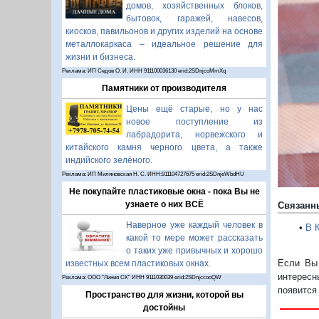
домов, хозяйственных блоков,
бытовок, гаражей, навесов,
киосков, павильонов и других изделий на основе
металлокаркаса – идеальное решение для
П
жизни и бизнеса.
Реклама: ИП Седов О. И. ИНН 911100036130 erid:2SDnjcoMmXq
Памятники от производителя
Цены ещё старые, но у нас
новое поступление из
лабрадорита, норвежского и
китайского камня черного цвета, а также
индийского зелёного.
Реклама: ИП Миляновская Н. С. ИНН:911104727675 erid:2SDnjeWbdHU
Не покупайте пластиковые окна - пока Вы не
узнаете о них ВСЁ
Связанн
Наверное уже каждый человек в
•
В 
какой то мере может рассказать
о таких уже привычных и хорошо
Если Вы 
известных всем пластиковых окнах.
интересн
Реклама: ООО "Линия СК" ИНН 9111030039 erid:2SDnjccooQW
появится
Пространство для жизни, которой вы
достойны