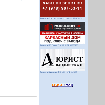
Реклама: Союз мастеров спорта ИНН 7718289279
Следующий
Реклама: ИП Седов О. И. ИНН 911100036130
Реклама: Вандышев А.Н. ИНН 911113162887