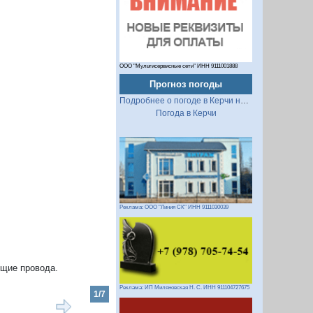
ООО "Мультисервисные сети" ИНН 9111001888
Прогноз погоды
Подробнее о погоде в Керчи на 2 недели
Следующий
Погода в Керчи
Реклама: ООО "Линия СК" ИНН 9111030039
ящие провода.
Реклама: ИП Миляновская Н. С. ИНН 911104727675
2/7