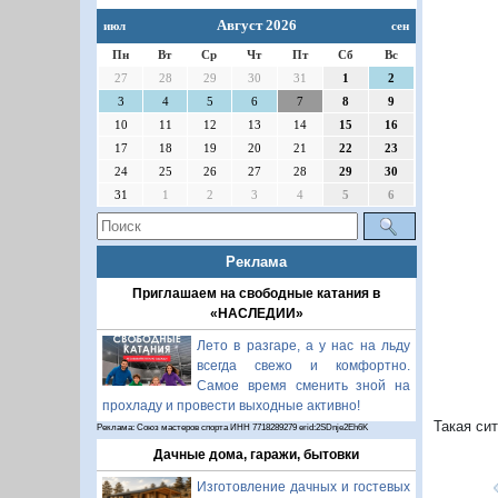
Август 2026
июл
сен
Пн
Вт
Ср
Чт
Пт
Сб
Вс
27
28
29
30
31
1
2
3
4
5
6
7
8
9
10
11
12
13
14
15
16
17
18
19
20
21
22
23
24
25
26
27
28
29
30
П
31
1
2
3
4
5
6
Реклама
Приглашаем на свободные катания в
«НАСЛЕДИИ»
Лето в разгаре, а у нас на льду
всегда свежо и комфортно.
Самое время сменить зной на
прохладу и провести выходные активно!
Такая си
Реклама: Союз мастеров спорта ИНН 7718289279 erid:2SDnje2Eh6K
Дачные дома, гаражи, бытовки
Изготовление дачных и гостевых