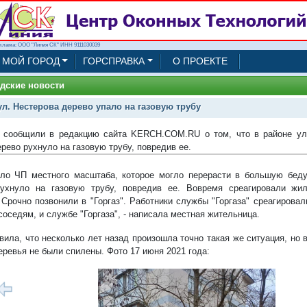
клама: ООО "Линия СК" ИНН 9111030039
МОЙ ГОРОД
ГОРСПРАВКА
О ПРОЕКТЕ
дские новости
ул. Нестерова дерево упало на газовую трубу
 сообщили в редакцию сайта KERCH.COM.RU о том, что в районе ул
рево рухнуло на газовую трубу, повредив ее.
ло ЧП местного масштаба, которое могло перерасти в большую беду
рухнуло на газовую трубу, повредив ее. Вовремя среагировали ж
 Срочно позвонили в "Горгаз". Работники службы "Горгаза" среагировал
соседям, и службе "Горгаза", - написала местная жительница.
вила, что несколько лет назад произошла точно такая же ситуация, но 
еревья не были спилены. Фото 17 июня 2021 года:
1/4