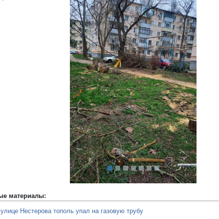
редыдущий
ые материалы:
 улице Нестерова тополь упал на газовую трубу