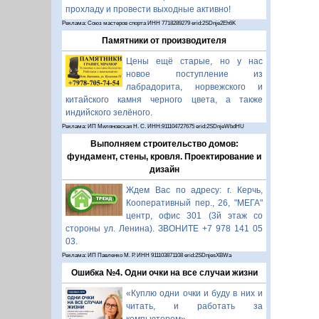
прохладу и провести выходные активно!
Реклама: Союз мастеров спорта ИНН 7718289279 erid:2SDnje2Eh6K
Памятники от производителя
Цены ещё старые, но у нас
новое поступление из
лабрадорита, норвежского и
китайского камня черного цвета, а также
индийского зелёного.
Реклама: ИП Миляновская Н. С. ИНН:911104727675 erid:2SDnjeWbdHU
Выполняем строительство домов:
фундамент, стены, кровля. Проектирование и
дизайн
Ждем Вас по адресу: г. Керчь,
Кооперативный пер., 26, "МЕГА"
центр, офис 301 (3й этаж со
стороны ул. Ленина). ЗВОНИТЕ +7 978 141 05
03.
Реклама: ИП Павленко М. Р. ИНН 911103871108 erid:2SDnjesXBWa
Ошибка №4. Одни очки на все случаи жизни
«Куплю одни очки и буду в них и
читать, и работать за
компьютером».