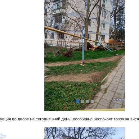
редыдущий
туация во дворе на сегодняшний день; осообенно беспокоят горожан вис
1/7