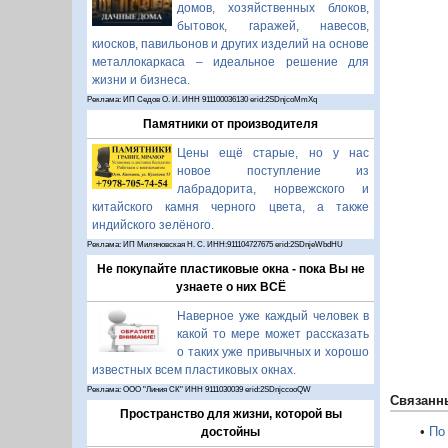
домов, хозяйственных блоков,
бытовок, гаражей, навесов,
киосков, павильонов и других изделий на основе
металлокаркаса – идеальное решение для
жизни и бизнеса.
Реклама: ИП Седов О. И. ИНН 911100036130 erid:2SDnjcoMmXq
Памятники от производителя
Цены ещё старые, но у нас
новое поступление из
П
лабрадорита, норвежского и
китайского камня черного цвета, а также
индийского зелёного.
Реклама: ИП Миляновская Н. С. ИНН:911104727675 erid:2SDnjeWbdHU
Не покупайте пластиковые окна - пока Вы не
узнаете о них ВСЁ
Наверное уже каждый человек в
какой то мере может рассказать
о таких уже привычных и хорошо
известных всем пластиковых окнах.
Реклама: ООО "Линия СК" ИНН 9111030039 erid:2SDnjccooQW
Связанн
Пространство для жизни, которой вы
•
По
достойны