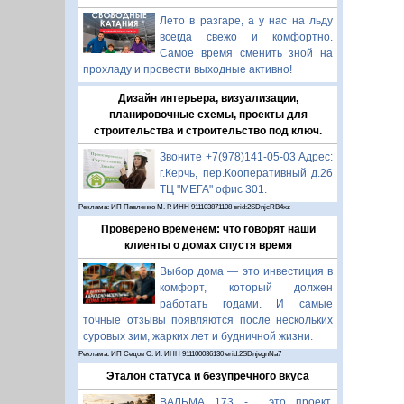
Лето в разгаре, а у нас на льду
всегда свежо и комфортно.
Самое время сменить зной на
прохладу и провести выходные активно!
Дизайн интерьера, визуализации,
планировочные схемы, проекты для
строительства и строительство под ключ.
Звоните +7(978)141-05-03 Адрес:
г.Керчь, пер.Кооперативный д.26
ТЦ "МЕГА" офис 301.
Реклама: ИП Павленко М. Р. ИНН 911103871108 erid:2SDnjcRB4xz
Проверено временем: что говорят наши
клиенты о домах спустя время
Выбор дома — это инвестиция в
комфорт, который должен
работать годами. И самые
точные отзывы появляются после нескольких
суровых зим, жарких лет и будничной жизни.
Реклама: ИП Седов О. И. ИНН 911100036130 erid:2SDnjegnNa7
Эталон статуса и безупречного вкуса
ВАЛЬМА 173 - это проект,