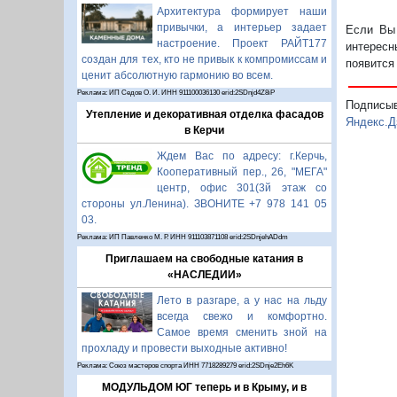
Архитектура формирует наши
привычки, а интерьер задает
Если Вы 
настроение. Проект РАЙТ177
интересн
создан для тех, кто не привык к компромиссам и
появится
ценит абсолютную гармонию во всем.
Реклама: ИП Седов О. И. ИНН 911100036130 erid:2SDnjd4Z8iP
Подписы
Утепление и декоративная отделка фасадов
Яндекс.Д
в Керчи
Ждем Вас по адресу: г.Керчь,
Кооперативный пер., 26, "МЕГА"
центр, офис 301(3й этаж со
стороны ул.Ленина). ЗВОНИТЕ +7 978 141 05
03.
Реклама: ИП Павленко М. Р. ИНН 911103871108 erid:2SDnjehADdm
Приглашаем на свободные катания в
«НАСЛЕДИИ»
Лето в разгаре, а у нас на льду
всегда свежо и комфортно.
Самое время сменить зной на
прохладу и провести выходные активно!
Реклама: Союз мастеров спорта ИНН 7718289279 erid:2SDnje2Eh6K
МОДУЛЬДОМ ЮГ теперь и в Крыму, и в