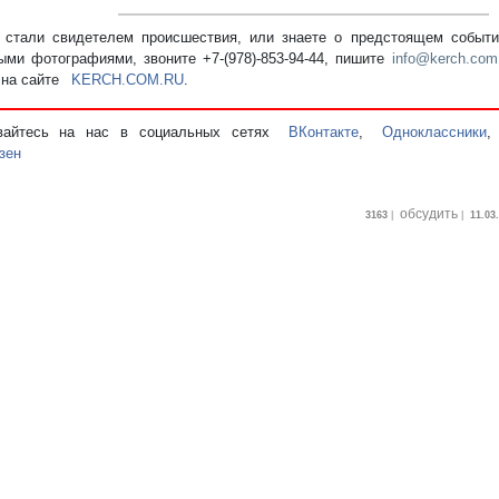
стали свидетелем происшествия, или знаете о предстоящем событии
ыми фотографиями, звоните +7-(978)-853-94-44,
пишите
info@kerch.com
 на сайте
KERCH.COM.RU
.
вайтесь на нас в социальных сетях
ВКонтакте
,
Одноклассники
зен
обсудить
3163
|
|
11.03