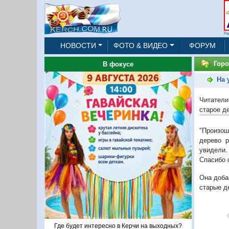
Ре
НОВОСТИ
ФОТО & ВИДЕО
ФОРУМ
Горо
В фокусе
На 
Читатели
старое де
"Произош
дерево 
увидели.
Спасибо 
Она доба
старые д
Где будет интересно в Керчи на выходных?