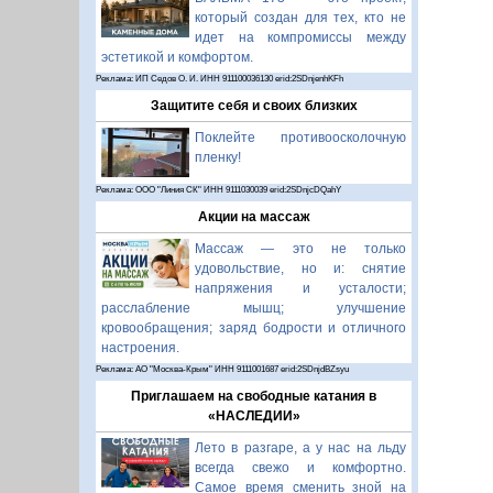
который создан для тех, кто не
идет на компромиссы между
эстетикой и комфортом.
Реклама: ИП Седов О. И. ИНН 911100036130 erid:2SDnjenhKFh
Защитите себя и своих близких
Поклейте противоосколочную
пленку!
Реклама: ООО "Линия СК" ИНН 9111030039 erid:2SDnjcDQahY
Акции на массаж
Массаж — это не только
удовольствие, но и: снятие
напряжения и усталости;
расслабление мышц; улучшение
кровообращения; заряд бодрости и отличного
настроения.
Реклама: АО "Москва-Крым" ИНН 9111001687 erid:2SDnjdBZsyu
Приглашаем на свободные катания в
«НАСЛЕДИИ»
Лето в разгаре, а у нас на льду
всегда свежо и комфортно.
Самое время сменить зной на