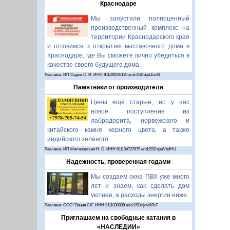
Краснодаре
Мы запустили полноценный
производственный комплекс на
территории Краснодарского края
и готовимся к открытию выставочного дома в
Краснодаре, где Вы сможете лично убедиться в
качестве своего будущего дома.
Реклама: ИП Седов О. И. ИНН 911100036130 erid:2SDnjeLEz43
Памятники от производителя
Цены ещё старые, но у нас
новое поступление из
лабрадорита, норвежского и
китайского камня черного цвета, а также
индийского зелёного.
Реклама: ИП Миляновская Н. С. ИНН:911104727675 erid:2SDnjeWbdHU
Надежность, проверенная годами
Мы создаем окна ПВХ уже много
лет и знаем, как сделать дом
уютнее, а расходы энергии ниже.
Реклама: ООО "Линия СК" ИНН 9111030039 erid:2SDnjdvNRt7
Приглашаем на свободные катания в
«НАСЛЕДИИ»