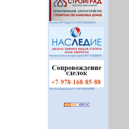
Реклама: ИП Седов О. И. ИНН 911100036130
Реклама: Союз мастеров спорта ИНН 7718289279
Реклама: Вандышев А.Н. ИНН 911113162887