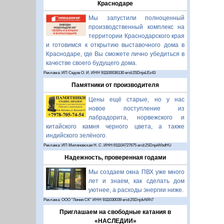
Краснодаре
Мы запустили полноценный
производственный комплекс на
территории Краснодарского края
и готовимся к открытию выставочного дома в
Краснодаре, где Вы сможете лично убедиться в
качестве своего будущего дома.
Реклама: ИП Седов О. И. ИНН 911100036130 erid:2SDnjeLEz43
Памятники от производителя
Цены ещё старые, но у нас
новое поступление из
лабрадорита, норвежского и
китайского камня черного цвета, а также
индийского зелёного.
Реклама: ИП Миляновская Н. С. ИНН:911104727675 erid:2SDnjeWbdHU
Надежность, проверенная годами
Мы создаем окна ПВХ уже много
лет и знаем, как сделать дом
уютнее, а расходы энергии ниже.
Реклама: ООО "Линия СК" ИНН 9111030039 erid:2SDnjdvNRt7
Приглашаем на свободные катания в
«НАСЛЕДИИ»