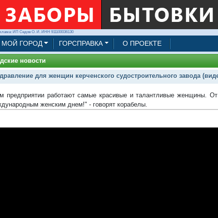
клама: ИП Седов О. И. ИНН 911100036130
МОЙ ГОРОД
ГОРСПРАВКА
О ПРОЕКТЕ
дские новости
дравление для женщин керченского судостроительного завода (вид
м предприятии работают самые красивые и талантливые женщины. От
ждународным женским днем!" - говорят корабелы.