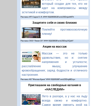
который создан для тех, кто не
идет на компромиссы между
эстетикой и комфортом.
Реклама: ИП Седов О. И. ИНН 911100036130 erid:2SDnjenhKFh
Защитите себя и своих близких
Поклейте противоосколочную
пленку!
Реклама: ООО "Линия СК" ИНН 9111030039 erid:2SDnjcDQahY
Акции на массаж
Массаж — это не только
удовольствие, но и: снятие
напряжения и усталости;
расслабление мышц; улучшение
кровообращения; заряд бодрости и отличного
настроения.
Реклама: АО "Москва-Крым" ИНН 9111001687 erid:2SDnjdBZsyu
Приглашаем на свободные катания в
«НАСЛЕДИИ»
Лето в разгаре, а у нас на льду
всегда свежо и комфортно.
Самое время сменить зной на