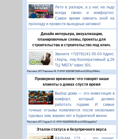
Лето в разгаре, а у нас на льду
всегда свежо и комфортно.
Самое время сменить зной на
прохладу и провести выходные активно!
Дизайн интерьера, визуализации,
планировочные схемы, проекты для
строительства и строительство под ключ.
Звоните +7(978)141-05-03 Адрес:
г.Керчь, пер.Кооперативный д.26
ТЦ "МЕГА" офис 301.
Реклама: ИП Павленко М. Р. ИНН 911103871108 erid:2SDnjcRB4xz
Проверено временем: что говорят наши
клиенты о домах спустя время
Выбор дома — это инвестиция в
комфорт, который должен
работать годами. И самые
точные отзывы появляются после нескольких
суровых зим, жарких лет и будничной жизни.
Реклама: ИП Седов О. И. ИНН 911100036130 erid:2SDnjegnNa7
Эталон статуса и безупречного вкуса
ВАЛЬМА 173 - это проект,