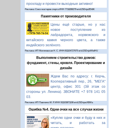
прохладу и провести выходные активно!
Реклама: Союз мастеров спорта ИНН 7718289279 erid:2SDnje2Eh6K
Памятники от производителя
Цены ещё старые, но у нас
новое поступление из
лабрадорита, норвежского и
китайского камня черного цвета, а также
индийского зелёного.
Реклама: ИП Миляновская Н. С. ИНН:911104727675 erid:2SDnjeWbdHU
Выполняем строительство домов:
фундамент, стены, кровля. Проектирование и
дизайн
Ждем Вас по адресу: г. Керчь,
Кооперативный пер., 26, "МЕГА"
центр, офис 301 (3й этаж со
стороны ул. Ленина). ЗВОНИТЕ +7 978 141 05
03.
Реклама: ИП Павленко М. Р. ИНН 911103871108 erid:2SDnjesXBWa
Ошибка №4. Одни очки на все случаи жизни
«Куплю одни очки и буду в них и
читать, и работать за
компьютером».