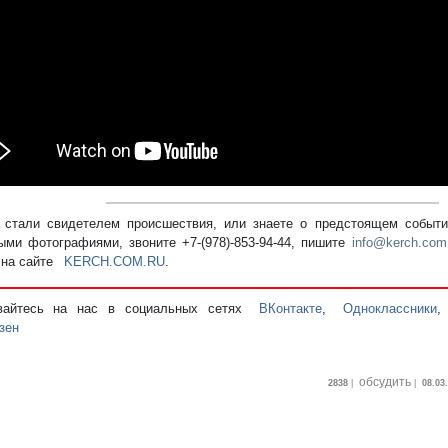
стали свидетелем происшествия, или знаете о предстоящем событии
ыми фотографиями, звоните +7-(978)-853-94-44,
пишите
info@kerch.com
 на сайте
KERCH.COM.RU
.
вайтесь на нас в социальных сетях
ВКонтакте
,
Одноклассники
зен
обсудить
2838
|
|
08.03