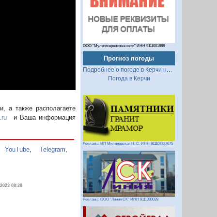
ООО "Мультисервисные сети" ИНН 9111001888
Прогноз погоды
Подробнее о погоде в Керчи на 2 недели
Погода в Керчи
, а также располагаете
.ru
и Ваша информация
Реклама: ИП Миляновская Н. С. ИНН 911104727675
,
YouTube
,
Telegram
,
.2023 08:20
Реклама: ООО "Линия СК" ИНН 9111030039