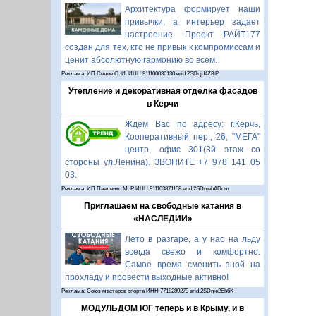
Архитектура формирует наши
привычки, а интерьер задает
настроение. Проект РАЙТ177
создан для тех, кто не привык к компромиссам и
ценит абсолютную гармонию во всем.
Реклама: ИП Седов О. И. ИНН 911100036130 erid:2SDnjd4Z8iP
Утепление и декоративная отделка фасадов
в Керчи
Ждем Вас по адресу: г.Керчь,
Кооперативный пер., 26, "МЕГА"
центр, офис 301(3й этаж со
стороны ул.Ленина). ЗВОНИТЕ +7 978 141 05
03.
Реклама: ИП Павленко М. Р. ИНН 911103871108 erid:2SDnjehADdm
Приглашаем на свободные катания в
«НАСЛЕДИИ»
Лето в разгаре, а у нас на льду
всегда свежо и комфортно.
Самое время сменить зной на
прохладу и провести выходные активно!
Реклама: Союз мастеров спорта ИНН 7718289279 erid:2SDnje2Eh6K
МОДУЛЬДОМ ЮГ теперь и в Крыму, и в