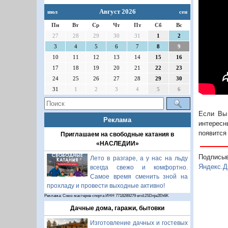
Август 2026
июл
сен
Пн
Вт
Ср
Чт
Пт
Сб
Вс
27
28
29
30
31
1
2
3
4
5
6
7
8
9
10
11
12
13
14
15
16
17
18
19
20
21
22
23
24
25
26
27
28
29
30
31
1
2
3
4
5
6
Если Вы 
Реклама
интересн
появится
Приглашаем на свободные катания в
«НАСЛЕДИИ»
Подписы
Лето в разгаре, а у нас на льду
Яндекс.Д
всегда свежо и комфортно.
Самое время сменить зной на
прохладу и провести выходные активно!
Реклама: Союз мастеров спорта ИНН 7718289279 erid:2SDnje2Eh6K
Дачные дома, гаражи, бытовки
Изготовление дачных и гостевых