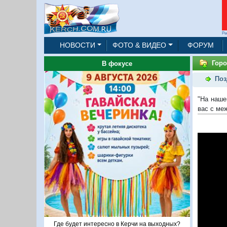
Ре
НОВОСТИ
ФОТО & ВИДЕО
ФОРУМ
Горо
В фокусе
Поз
"На наше
вас с ме
Где будет интересно в Керчи на выходных?