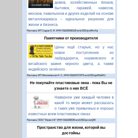
домов, хозяйственных блоков,
бытовок, гаражей, навесов,
киосков, павильонов и других изделий на основе
металлокаркаса – идеальное решение для
жизни и бизнеса.
Реклама: ИП Седов О. И. ИНН 911100036130 erid:2SDnjcoMmXq
Памятники от производителя
Цены ещё старые, но у нас
новое поступление из
лабрадорита, норвежского и
китайского камня черного цвета, а также
индийского зелёного.
Реклама: ИП Миляновская Н. С. ИНН:911104727675 erid:2SDnjeWbdHU
Не покупайте пластиковые окна - пока Вы не
узнаете о них ВСЁ
Наверное уже каждый человек в
какой то мере может рассказать
о таких уже привычных и хорошо
известных всем пластиковых окнах.
Реклама: ООО "Линия СК" ИНН 9111030039 erid:2SDnjccooQW
Пространство для жизни, которой вы
достойны