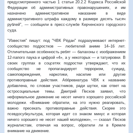
предусмотренного частью 1 статьи 20.2.2 Кодекса Российской
Федерации об административных правонарушениях, и им
назначено административное наказание в виде
административного штрафа каждому в размере десять тысяч
рублей", — сообщили в пресс-службе Керченского городского
суда.
"Известия" пишут: п
од "ЧВК Рёдан" подразумевают интернет-
сообщество подростков — любителей аниме 14–16 лет.
Отличительная особенность ребят — балахоны с изображением
12-лапого паука и цифрой «4», а у некоторых — и татуировки. В
своих группах в соцсетях подростки утверждают, что их
сообщество не пропагандирует терроризм, суицид,
самоповреждения, наркотики, насилие или другие
противоправные действия. Аббревиатура ЧВК к названию
добавлена, по словам участников, ради шутки, как ответ на
остросоциальные темы.
Дмитрий Песков заявил, что
неформальное движение
не несет
ничего хорошего российской
молодежи. «Внимание обратили, на это нужно реагировать,
важно пресекать противоправные действия. Скорее это
псевдосубкультура, которая идет со знаком минус и которая
ничего хорошего не несет нашей молодежи», — сказал Песков
журналистам, отвечая на вопрос, обратили ли в Кремле
внимание на движение.