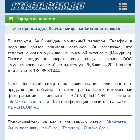
Городские новости
Бюро находок Керчи: найден мобильный телефон
В автобусе №6 найден мобильный телефон. Телефон в
редакцию принёс водитель автобуса. Он рассказал, что
телефон обронил мужчина, на конечной остановке (Мичурина).
Просим владельца забрать свою вещь в офисе ООО
"Мультисервисные сети" по адресу ул. Дубинина, 20. Телефон
для связи: 8 978 85 39 444.
Если Вы стали свидетелем происшествия, или знаете о
предстоящем событии, а также располагаете интересными
фотографиями, звоните +7-(978)-853-94-44,
пишите
info@kerch.com.ru
и Ваша информация появится на сайте
KERCH.COM.RU
.
Подписывайтесь на нас в социальных сетях
ВКонтакте
,
Одноклассники
,
YouTube
,
Telegram
,
Яндекс.Дзен