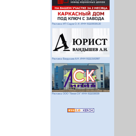
Реклама: ИП Седов О. И. ИНН 911100036130
Реклама: Вандышев А.Н. ИНН 911113162887
Реклама: ООО "Линия СК" ИНН 9111030039