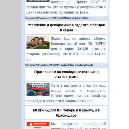
настроение. Проект РАЙТ177
создан для тех, кто не привык к компромиссам и
ценит абсолютную гармонию во всем.
Реклама: ИП Седов О. И. ИНН 911100036130 erid:2SDnjd4Z8iP
Утепление и декоративная отделка фасадов
в Керчи
Ждем Вас по адресу: г.Керчь,
Кооперативный пер., 26, "МЕГА"
центр, офис 301(3й этаж со
стороны ул.Ленина). ЗВОНИТЕ +7 978 141 05
03.
Реклама: ИП Павленко М. Р. ИНН 911103871108 erid:2SDnjehADdm
Приглашаем на свободные катания в
«НАСЛЕДИИ»
Лето в разгаре, а у нас на льду
всегда свежо и комфортно.
Самое время сменить зной на
прохладу и провести выходные активно!
МОДУЛЬДОМ ЮГ теперь и в Крыму, и в
Краснодаре
Мы запустили полноценный