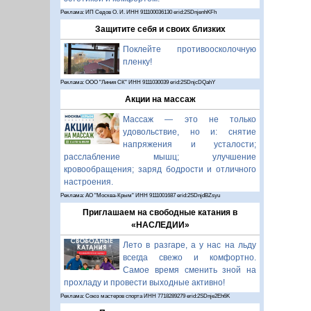
Реклама: ИП Седов О. И. ИНН 911100036130 erid:2SDnjenhKFh
Защитите себя и своих близких
Поклейте противоосколочную
пленку!
Реклама: ООО "Линия СК" ИНН 9111030039 erid:2SDnjcDQahY
Акции на массаж
Массаж — это не только
удовольствие, но и: снятие
напряжения и усталости;
расслабление мышц; улучшение
кровообращения; заряд бодрости и отличного
настроения.
Реклама: АО "Москва-Крым" ИНН 9111001687 erid:2SDnjdBZsyu
Приглашаем на свободные катания в
«НАСЛЕДИИ»
Лето в разгаре, а у нас на льду
всегда свежо и комфортно.
Самое время сменить зной на
прохладу и провести выходные активно!
Реклама: Союз мастеров спорта ИНН 7718289279 erid:2SDnje2Eh6K