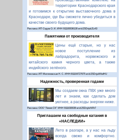
производственный комплекс на
территории Краснодарского края
и готовимся к открытию выставочного дома в
Краснодаре, где Вы сможете лично убедиться в
качестве своего будущего дома.
Реклама: ИП Седов О. И. ИНН 911100036130 erid:2SDnjeLEz43
Памятники от производителя
Цены ещё старые, но у нас
новое поступление из
лабрадорита, норвежского и
китайского камня черного цвета, а также
индийского зелёного.
Реклама: ИП Миляновская Н. С. ИНН:911104727675 erid:2SDnjeWbdHU
Надежность, проверенная годами
Мы создаем окна ПВХ уже много
лет и знаем, как сделать дом
уютнее, а расходы энергии ниже.
Реклама: ООО "Линия СК" ИНН 9111030039 erid:2SDnjdvNRt7
Приглашаем на свободные катания в
«НАСЛЕДИИ»
Лето в разгаре, а у нас на льду
всегда свежо и комфортно.