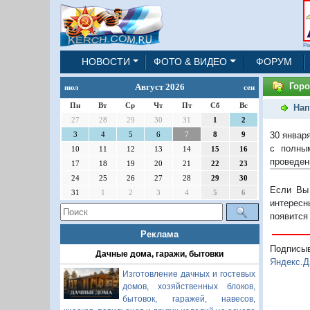
Ре
НОВОСТИ
ФОТО & ВИДЕО
ФОРУМ
Горо
Август 2026
июл
сен
Пн
Вт
Ср
Чт
Пт
Сб
Вс
Нап
27
28
29
30
31
1
2
30 январ
3
4
5
6
7
8
9
с полным
10
11
12
13
14
15
16
проведен
17
18
19
20
21
22
23
24
25
26
27
28
29
30
Если Вы 
31
1
2
3
4
5
6
интересн
появится
Реклама
Подписы
Дачные дома, гаражи, бытовки
Яндекс.Д
Изготовление дачных и гостевых
домов, хозяйственных блоков,
бытовок, гаражей, навесов,