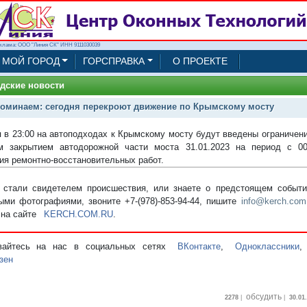
клама: ООО "Линия СК" ИНН 9111030039
МОЙ ГОРОД
ГОРСПРАВКА
О ПРОЕКТЕ
дские новости
оминаем: сегодня перекроют движение по Крымскому мосту
я в 23:00 на автоподходах к Крымскому мосту будут введены ограничен
 закрытием автодорожной части моста 31.01.2023 на период с 00
ия ремонтно-восстановительных работ.
стали свидетелем происшествия, или знаете о предстоящем событии
ыми фотографиями, звоните +7-(978)-853-94-44,
пишите
info@kerch.com
 на сайте
KERCH.COM.RU
.
вайтесь на нас в социальных сетях
ВКонтакте
,
Одноклассники
зен
обсудить
2278
|
|
30.01