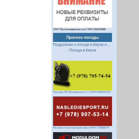
ООО "Мультисервисные сети" ИНН 9111001888
Прогноз погоды
Подробнее о погоде в Керчи на 2 недели
Погода в Керчи
Реклама: ИП Миляновская Н. С. ИНН 911104727675
Реклама: Союз мастеров спорта ИНН 7718289279