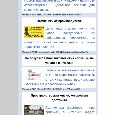
киосков, павильонов и других изделий на основе
металлокаркаса – идеальное решение для
жизни и бизнеса.
Реклама: ИП Седов О. И. ИНН 911100036130 erid:2SDnjcoMmXq
Памятники от производителя
Цены ещё старые, но у нас
новое поступление из
лабрадорита, норвежского и
китайского камня черного цвета, а также
индийского зелёного.
Реклама: ИП Миляновская Н. С. ИНН:911104727675 erid:2SDnjeWbdHU
Не покупайте пластиковые окна - пока Вы не
узнаете о них ВСЁ
Наверное уже каждый человек в
какой то мере может рассказать
о таких уже привычных и хорошо
известных всем пластиковых окнах.
Реклама: ООО "Линия СК" ИНН 9111030039 erid:2SDnjccooQW
Пространство для жизни, которой вы
достойны
Архитектура формирует наши
привычки, а интерьер задает