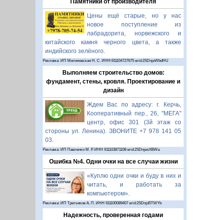
Памятники от производителя
Цены ещё старые, но у нас
новое поступление из
лабрадорита, норвежского и
китайского камня черного цвета, а также
индийского зелёного.
Реклама: ИП Миляновская Н. С. ИНН:911104727675 erid:2SDnjeWbdHU
Выполняем строительство домов:
фундамент, стены, кровля. Проектирование и
дизайн
Ждем Вас по адресу: г. Керчь,
Кооперативный пер., 26, "МЕГА"
центр, офис 301 (3й этаж со
стороны ул. Ленина). ЗВОНИТЕ +7 978 141 05
03.
Реклама: ИП Павленко М. Р. ИНН 911103871108 erid:2SDnjesXBWa
Ошибка №4. Одни очки на все случаи жизни
«Куплю одни очки и буду в них и
читать, и работать за
компьютером».
Реклама: ИП Третьяков А. П. ИНН 911100089407 erid:2SDnjd5TWYb
Надежность, проверенная годами