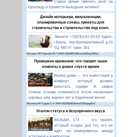
Самое время сменить зной на
прохладу и провести выходные активно!
Дизайн интерьера, визуализации,
планировочные схемы, проекты для
строительства и строительство под ключ.
Звоните +7(978)141-05-03 Адрес:
г.Керчь, пер.Кооперативный д.26
ТЦ "МЕГА" офис 301.
Реклама: ИП Павленко М. Р. ИНН 911103871108 erid:2SDnjcRB4xz
Проверено временем: что говорят наши
клиенты о домах спустя время
Выбор дома — это инвестиция в
комфорт, который должен
работать годами. И самые
точные отзывы появляются после нескольких
суровых зим, жарких лет и будничной жизни.
Реклама: ИП Седов О. И. ИНН 911100036130 erid:2SDnjegnNa7
Эталон статуса и безупречного вкуса
ВАЛЬМА 173 - это проект,
который создан для тех, кто не
идет на компромиссы между
эстетикой и комфортом.