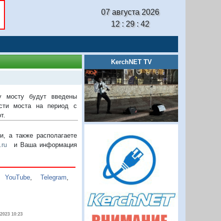
07 августа 2026
12 : 29 : 43
KerchNET TV
у мосту будут введены
сти моста на период с
т.
, а также располагаете
.ru
и Ваша информация
,
YouTube
,
Telegram
,
.2023 10:23