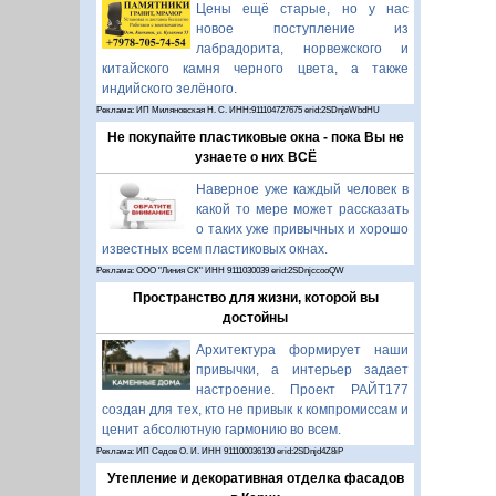
Цены ещё старые, но у нас
новое поступление из
лабрадорита, норвежского и
китайского камня черного цвета, а также
индийского зелёного.
Реклама: ИП Миляновская Н. С. ИНН:911104727675 erid:2SDnjeWbdHU
Не покупайте пластиковые окна - пока Вы не
узнаете о них ВСЁ
Наверное уже каждый человек в
какой то мере может рассказать
о таких уже привычных и хорошо
известных всем пластиковых окнах.
Реклама: ООО "Линия СК" ИНН 9111030039 erid:2SDnjccooQW
Пространство для жизни, которой вы
достойны
Архитектура формирует наши
привычки, а интерьер задает
настроение. Проект РАЙТ177
создан для тех, кто не привык к компромиссам и
ценит абсолютную гармонию во всем.
Реклама: ИП Седов О. И. ИНН 911100036130 erid:2SDnjd4Z8iP
Утепление и декоративная отделка фасадов