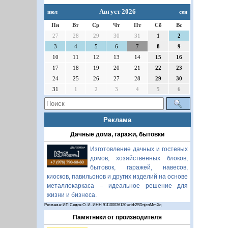
Август 2026
июл
сен
Пн
Вт
Ср
Чт
Пт
Сб
Вс
27
28
29
30
31
1
2
3
4
5
6
7
8
9
10
11
12
13
14
15
16
17
18
19
20
21
22
23
24
25
26
27
28
29
30
31
1
2
3
4
5
6
Реклама
Дачные дома, гаражи, бытовки
Изготовление дачных и гостевых
домов, хозяйственных блоков,
бытовок, гаражей, навесов,
киосков, павильонов и других изделий на основе
металлокаркаса – идеальное решение для
жизни и бизнеса.
Реклама: ИП Седов О. И. ИНН 911100036130 erid:2SDnjcoMmXq
Памятники от производителя