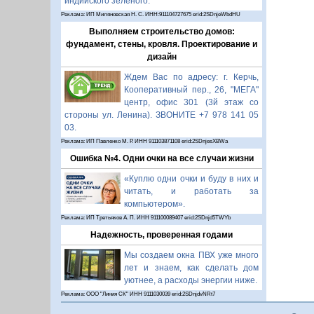
индийского зелёного.
Реклама: ИП Миляновская Н. С. ИНН:911104727675 erid:2SDnjeWbdHU
Выполняем строительство домов:
фундамент, стены, кровля. Проектирование и
дизайн
Ждем Вас по адресу: г. Керчь,
Кооперативный пер., 26, "МЕГА"
центр, офис 301 (3й этаж со
стороны ул. Ленина). ЗВОНИТЕ +7 978 141 05
03.
Реклама: ИП Павленко М. Р. ИНН 911103871108 erid:2SDnjesXBWa
Ошибка №4. Одни очки на все случаи жизни
«Куплю одни очки и буду в них и
читать, и работать за
компьютером».
Реклама: ИП Третьяков А. П. ИНН 911100089407 erid:2SDnjd5TWYb
Надежность, проверенная годами
Мы создаем окна ПВХ уже много
лет и знаем, как сделать дом
уютнее, а расходы энергии ниже.
Реклама: ООО "Линия СК" ИНН 9111030039 erid:2SDnjdvNRt7