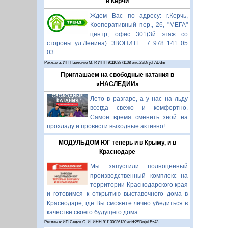
в Керчи
Ждем Вас по адресу: г.Керчь,
Кооперативный пер., 26, "МЕГА"
центр, офис 301(3й этаж со
стороны ул.Ленина). ЗВОНИТЕ +7 978 141 05
03.
Реклама: ИП Павленко М. Р. ИНН 911103871108 erid:2SDnjehADdm
Приглашаем на свободные катания в
«НАСЛЕДИИ»
Лето в разгаре, а у нас на льду
всегда свежо и комфортно.
Самое время сменить зной на
прохладу и провести выходные активно!
МОДУЛЬДОМ ЮГ теперь и в Крыму, и в
Краснодаре
Мы запустили полноценный
производственный комплекс на
территории Краснодарского края
и готовимся к открытию выставочного дома в
Краснодаре, где Вы сможете лично убедиться в
качестве своего будущего дома.
Реклама: ИП Седов О. И. ИНН 911100036130 erid:2SDnjeLEz43