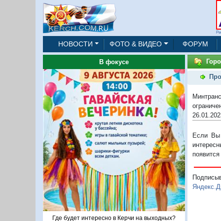
Ре
НОВОСТИ
ФОТО & ВИДЕО
ФОРУМ
Горо
В фокусе
Про
Минтран
огранич
26.01.202
Если Вы 
интересн
появится
Подписы
Яндекс.Д
Где будет интересно в Керчи на выходных?