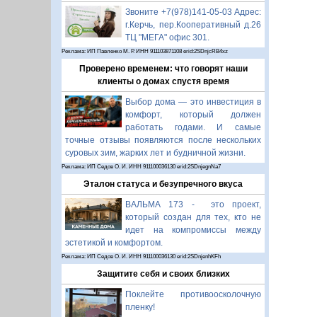
Звоните +7(978)141-05-03 Адрес:
г.Керчь, пер.Кооперативный д.26
ТЦ "МЕГА" офис 301.
Реклама: ИП Павленко М. Р. ИНН 911103871108 erid:2SDnjcRB4xz
Проверено временем: что говорят наши
клиенты о домах спустя время
Выбор дома — это инвестиция в
комфорт, который должен
работать годами. И самые
точные отзывы появляются после нескольких
суровых зим, жарких лет и будничной жизни.
Реклама: ИП Седов О. И. ИНН 911100036130 erid:2SDnjegnNa7
Эталон статуса и безупречного вкуса
ВАЛЬМА 173 - это проект,
который создан для тех, кто не
идет на компромиссы между
эстетикой и комфортом.
Реклама: ИП Седов О. И. ИНН 911100036130 erid:2SDnjenhKFh
Защитите себя и своих близких
Поклейте противоосколочную
пленку!