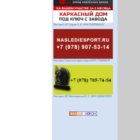
Реклама: ИП Седов О. И. ИНН 911100036130
Реклама: Союз мастеров спорта ИНН 7718289279
Реклама: ИП Миляновская Н. С. ИНН 911104727675