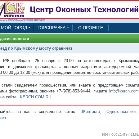
клама: ООО "Линия СК" ИНН 9111030039
МОЙ ГОРОД
ГОРСПРАВКА
О ПРОЕКТЕ
дские новости
езд по Крымскому мосту ограничат
с РФ сообщает: 25 января в 23:00 на автоподходах к Крымском
ения в движении транспорта с полным закрытием автодорожной ча
3 00:00 до 12:00 (мск) для проведения ремонтно-восстановительных рабо
стали свидетелем происшествия, или знаете о предстоящем событии
ыми фотографиями, звоните +7-(978)-853-94-44,
пишите
info@kerch.com
 на сайте
KERCH.COM.RU
.
вайтесь на нас в социальных сетях
ВКонтакте
,
Одноклассники
зен
обсудить
2600
|
|
24.01