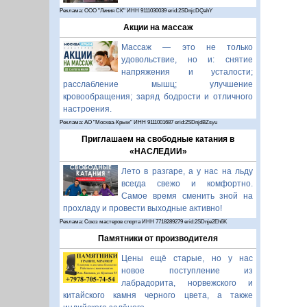
Реклама: ООО "Линия СК" ИНН 9111030039 erid:2SDnjcDQahY
Акции на массаж
Массаж — это не только
удовольствие, но и: снятие
напряжения и усталости;
расслабление мышц; улучшение
кровообращения; заряд бодрости и отличного
настроения.
Реклама: АО "Москва-Крым" ИНН 9111001687 erid:2SDnjdBZsyu
Приглашаем на свободные катания в
«НАСЛЕДИИ»
Лето в разгаре, а у нас на льду
всегда свежо и комфортно.
Самое время сменить зной на
прохладу и провести выходные активно!
Реклама: Союз мастеров спорта ИНН 7718289279 erid:2SDnje2Eh6K
Памятники от производителя
Цены ещё старые, но у нас
новое поступление из
лабрадорита, норвежского и
китайского камня черного цвета, а также