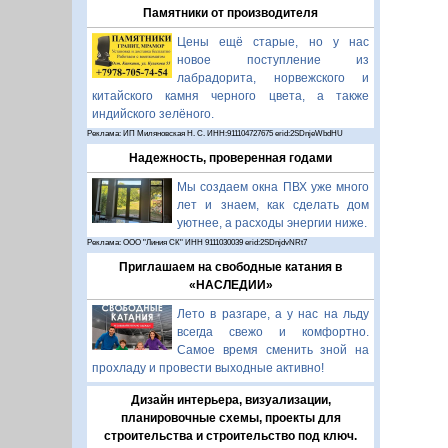
Памятники от производителя
Цены ещё старые, но у нас
новое поступление из
лабрадорита, норвежского и
китайского камня черного цвета, а также
индийского зелёного.
Реклама: ИП Миляновская Н. С. ИНН:911104727675 erid:2SDnjeWbdHU
Надежность, проверенная годами
Мы создаем окна ПВХ уже много
лет и знаем, как сделать дом
уютнее, а расходы энергии ниже.
Реклама: ООО "Линия СК" ИНН 9111030039 erid:2SDnjdvNRt7
Приглашаем на свободные катания в
«НАСЛЕДИИ»
Лето в разгаре, а у нас на льду
всегда свежо и комфортно.
Самое время сменить зной на
прохладу и провести выходные активно!
Дизайн интерьера, визуализации,
планировочные схемы, проекты для
строительства и строительство под ключ.