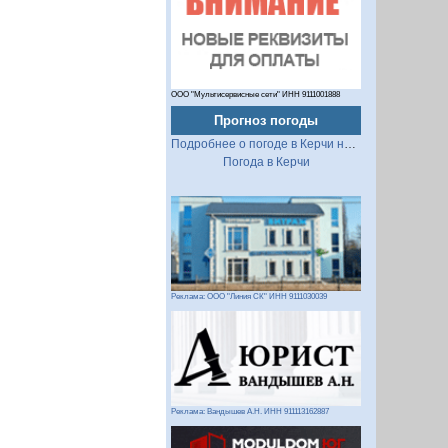
ООО "Мультисервисные сети" ИНН 9111001888
Прогноз погоды
Подробнее о погоде в Керчи на 2 недели
Погода в Керчи
Реклама: ООО "Линия СК" ИНН 9111030039
Реклама: Вандышев А.Н. ИНН 911113162887