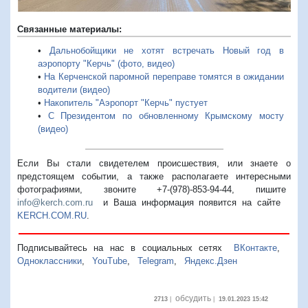
Связанные материалы:
•
Дальнобойщики не хотят встречать Новый год в
аэропорту "Керчь" (фото, видео)
•
На Керченской паромной переправе томятся в ожидании
водители (видео)
•
Накопитель "Аэропорт "Керчь" пустует
•
С Президентом по обновленному Крымскому мосту
(видео)
Если Вы стали свидетелем происшествия, или знаете о
предстоящем событии, а также располагаете интересными
фотографиями, звоните +7-(978)-853-94-44,
пишите
info@kerch.com.ru
и Ваша информация появится на сайте
KERCH.COM.RU
.
Подписывайтесь на нас в социальных сетях
ВКонтакте
,
Одноклассники
,
YouTube
,
Telegram
,
Яндекс.Дзен
обсудить
2713
|
|
19.01.2023 15:42