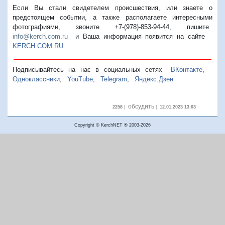
Если Вы стали свидетелем происшествия, или знаете о
предстоящем событии, а также располагаете интересными
фотографиями, звоните +7-(978)-853-94-44,
пишите
info@kerch.com.ru
и Ваша информация появится на сайте
KERCH.COM.RU
.
Подписывайтесь на нас в социальных сетях
ВКонтакте
,
Одноклассники
,
YouTube
,
Telegram
,
Яндекс.Дзен
обсудить
2258
|
|
12.01.2023 13:03
Copyright © KerchNET ® 2003-2026