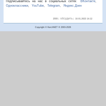
Подписывайтесь на нас в социальных сетях
ВКонтакте
,
Одноклассники
,
YouTube
,
Telegram
,
Яндекс.Дзен
обсудить
2555
|
|
10.01.2023 14:12
Copyright © KerchNET ® 2003-2026