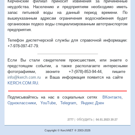
Керченский филиал приносит извинения за причиненные
неудобства. Населению и предприятиям необходимо иметь
запас питьевой воды на данный период времени. По
вышеуказанным адресам ограничения водоснабжения будет
организован подвоз воды специализированным автотранспортом
предприятия.
Телефон диспетчерской службы для справочной информации:
+7-978-097-47-79.
Если Вы стали свидетелем происшествия, или знаете о
предстоящем событии, а также располагаете интересными
фотографиями, звоните +7-(978)-853-94-44,
пишите
info@kerch.com.ru
и Ваша информация появится на сайте
KERCH.COM.RU
.
Подписывайтесь на нас в социальных сетях
ВКонтакте
,
Одноклассники
,
YouTube
,
Telegram
,
Яндекс.Дзен
обсудить
2777
|
|
04.01.2023 20:27
Copyright © KerchNET ® 2003-2026