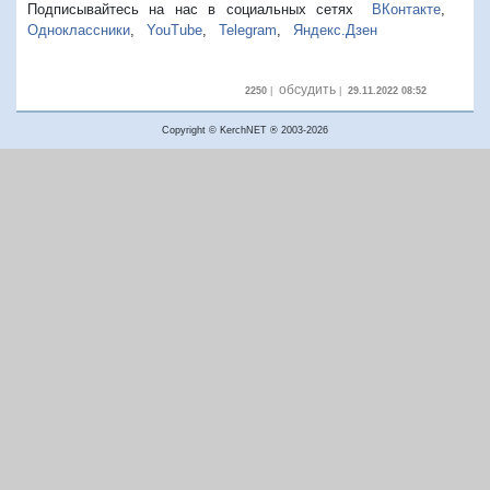
Подписывайтесь на нас в социальных сетях
ВКонтакте
,
Одноклассники
,
YouTube
,
Telegram
,
Яндекс.Дзен
обсудить
2250
|
|
29.11.2022 08:52
Copyright © KerchNET ® 2003-2026