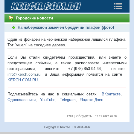
Городские новости
На набережной замечен бродячий плафон (фото)
Один из фонарей на керченской набережной лишился плафона.
Тот "ушел" на соседнее дерево.
Если Вы стали свидетелем происшествия, или знаете о
предстоящем событии, а также располагаете интересными
фотографиями, звоните +7-(978)-853-94-44,
пишите
info@kerch.com.ru
и Ваша информация появится на сайте
KERCH.COM.RU
.
Подписывайтесь на нас в социальных сетях
ВКонтакте
,
Одноклассники
,
YouTube
,
Telegram
,
Яндекс.Дзен
обсудить
2726
|
|
19.11.2022 20:08
Copyright © KerchNET ® 2003-2026