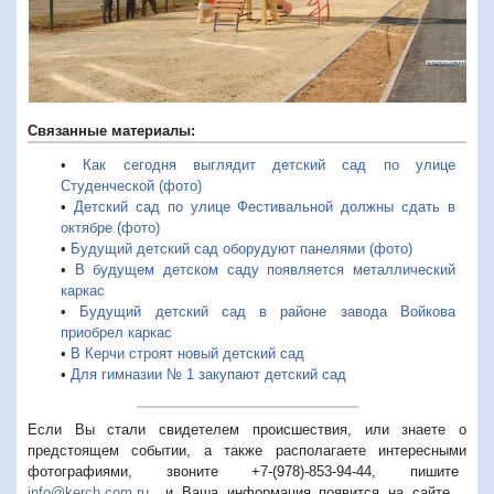
Связанные материалы:
•
Как сегодня выглядит детский сад по улице
Студенческой (фото)
•
Детский сад по улице Фестивальной должны сдать в
октябре (фото)
•
Будущий детский сад оборудуют панелями (фото)
•
В будущем детском саду появляется металлический
каркас
•
Будущий детский сад в районе завода Войкова
приобрел каркас
•
В Керчи строят новый детский сад
•
Для гимназии № 1 закупают детский сад
Если Вы стали свидетелем происшествия, или знаете о
предстоящем событии, а также располагаете интересными
фотографиями, звоните +7-(978)-853-94-44,
пишите
info@kerch.com.ru
и Ваша информация появится на сайте