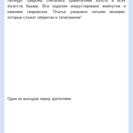
легенде, грифоны считались хранителями золота и всех
богатств Крыма. Все изделие инкрустировано жемчугом и
камнями сваровских. Платье украшено литыми иконами,
которые служат оберегом и талисманом".
Один из выходов перед зрителями: