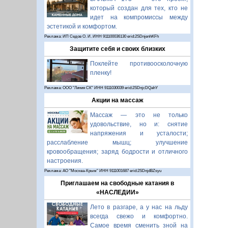
который создан для тех, кто не
идет на компромиссы между
эстетикой и комфортом.
Реклама: ИП Седов О. И. ИНН 911100036130 erid:2SDnjenhKFh
Защитите себя и своих близких
Поклейте противоосколочную
пленку!
Реклама: ООО "Линия СК" ИНН 9111030039 erid:2SDnjcDQahY
Акции на массаж
Массаж — это не только
удовольствие, но и: снятие
напряжения и усталости;
расслабление мышц; улучшение
кровообращения; заряд бодрости и отличного
настроения.
Реклама: АО "Москва-Крым" ИНН 9111001687 erid:2SDnjdBZsyu
Приглашаем на свободные катания в
«НАСЛЕДИИ»
Лето в разгаре, а у нас на льду
всегда свежо и комфортно.
Самое время сменить зной на