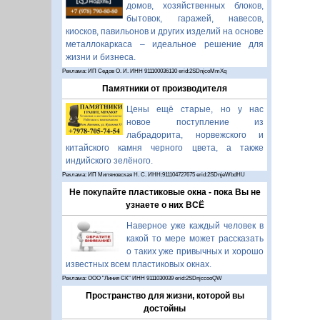
домов, хозяйственных блоков,
бытовок, гаражей, навесов,
киосков, павильонов и других изделий на основе
металлокаркаса – идеальное решение для
жизни и бизнеса.
Реклама: ИП Седов О. И. ИНН 911100036130 erid:2SDnjcoMmXq
Памятники от производителя
Цены ещё старые, но у нас
новое поступление из
лабрадорита, норвежского и
китайского камня черного цвета, а также
индийского зелёного.
Реклама: ИП Миляновская Н. С. ИНН:911104727675 erid:2SDnjeWbdHU
Не покупайте пластиковые окна - пока Вы не
узнаете о них ВСЁ
Наверное уже каждый человек в
какой то мере может рассказать
о таких уже привычных и хорошо
известных всем пластиковых окнах.
Реклама: ООО "Линия СК" ИНН 9111030039 erid:2SDnjccooQW
Пространство для жизни, которой вы
достойны