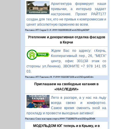
Архитектура формирует наши
привычки, а интерьер задает
настроение. Проект РАЙТ177
создан для тех, кто не привык к компромиссам и
ценит абсолютную гармонию во всем.
Реклама: ИП Седов О. И. ИНН 911100036130 erid:2SDnjd4Z8iP
Утепление и декоративная отделка фасадов
в Керчи
Ждем Вас по адресу: г.Керчь,
Кооперативный пер., 26, "МЕГА"
центр, офис 301(3й этаж со
стороны ул.Ленина). ЗВОНИТЕ +7 978 141 05
03.
Реклама: ИП Павленко М. Р. ИНН 911103871108 erid:2SDnjehADdm
Приглашаем на свободные катания в
«НАСЛЕДИИ»
Лето в разгаре, а у нас на льду
всегда свежо и комфортно.
Самое время сменить зной на
прохладу и провести выходные активно!
Реклама: Союз мастеров спорта ИНН 7718289279 erid:2SDnje2Eh6K
МОДУЛЬДОМ ЮГ теперь и в Крыму, и в