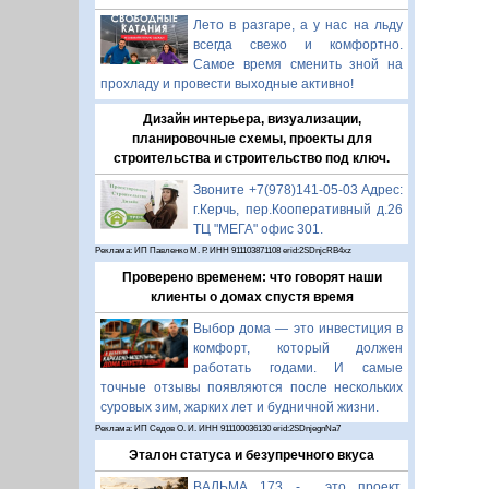
Лето в разгаре, а у нас на льду
всегда свежо и комфортно.
Самое время сменить зной на
прохладу и провести выходные активно!
Дизайн интерьера, визуализации,
планировочные схемы, проекты для
строительства и строительство под ключ.
Звоните +7(978)141-05-03 Адрес:
г.Керчь, пер.Кооперативный д.26
ТЦ "МЕГА" офис 301.
Реклама: ИП Павленко М. Р. ИНН 911103871108 erid:2SDnjcRB4xz
Проверено временем: что говорят наши
клиенты о домах спустя время
Выбор дома — это инвестиция в
комфорт, который должен
работать годами. И самые
точные отзывы появляются после нескольких
суровых зим, жарких лет и будничной жизни.
Реклама: ИП Седов О. И. ИНН 911100036130 erid:2SDnjegnNa7
Эталон статуса и безупречного вкуса
ВАЛЬМА 173 - это проект,