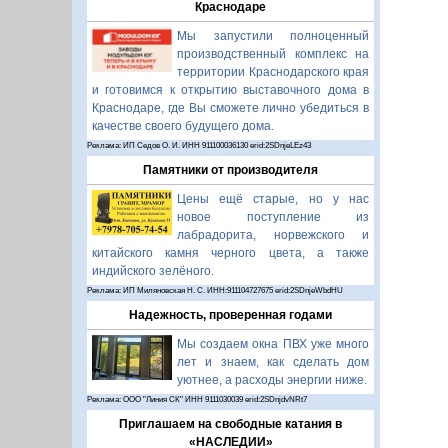
Краснодаре
Мы запустили полноценный
производственный комплекс на
территории Краснодарского края
и готовимся к открытию выставочного дома в
Краснодаре, где Вы сможете лично убедиться в
качестве своего будущего дома.
Реклама: ИП Седов О. И. ИНН 911100036130 erid:2SDnjeLEz43
Памятники от производителя
Цены ещё старые, но у нас
новое поступление из
лабрадорита, норвежского и
китайского камня черного цвета, а также
индийского зелёного.
Реклама: ИП Миляновская Н. С. ИНН:911104727675 erid:2SDnjeWbdHU
Надежность, проверенная годами
Мы создаем окна ПВХ уже много
лет и знаем, как сделать дом
уютнее, а расходы энергии ниже.
Реклама: ООО "Линия СК" ИНН 9111030039 erid:2SDnjdvNRt7
Приглашаем на свободные катания в
«НАСЛЕДИИ»