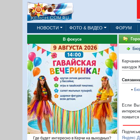
Ре
НОВОСТИ
ФОТО & ВИДЕО
ФОРУМ
Горо
В фокусе
Бюр
Керчанин
находок 
Связанн
•
Бю
Если Вы 
интересн
появится
Подписы
Яндекс.Д
Где будет интересно в Керчи на выходных?