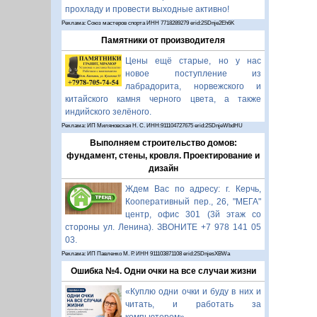
прохладу и провести выходные активно!
Реклама: Союз мастеров спорта ИНН 7718289279 erid:2SDnje2Eh6K
Памятники от производителя
Цены ещё старые, но у нас
новое поступление из
лабрадорита, норвежского и
китайского камня черного цвета, а также
индийского зелёного.
Реклама: ИП Миляновская Н. С. ИНН:911104727675 erid:2SDnjeWbdHU
Выполняем строительство домов:
фундамент, стены, кровля. Проектирование и
дизайн
Ждем Вас по адресу: г. Керчь,
Кооперативный пер., 26, "МЕГА"
центр, офис 301 (3й этаж со
стороны ул. Ленина). ЗВОНИТЕ +7 978 141 05
03.
Реклама: ИП Павленко М. Р. ИНН 911103871108 erid:2SDnjesXBWa
Ошибка №4. Одни очки на все случаи жизни
«Куплю одни очки и буду в них и
читать, и работать за
компьютером».