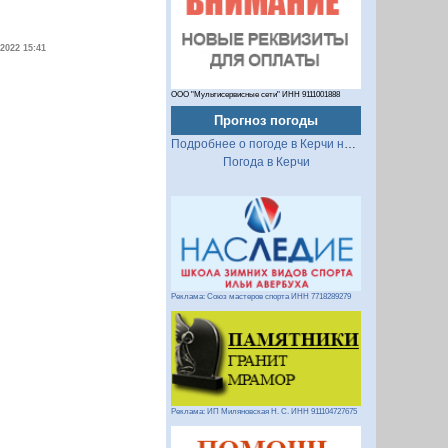
.2022 15:41
ООО "Мультисервисные сети" ИНН 9111001888
Прогноз погоды
Подробнее о погоде в Керчи на 2 недели
Погода в Керчи
Реклама: Союз мастеров спорта ИНН 7718289279
Реклама: ИП Миляновская Н. С. ИНН 911104727675