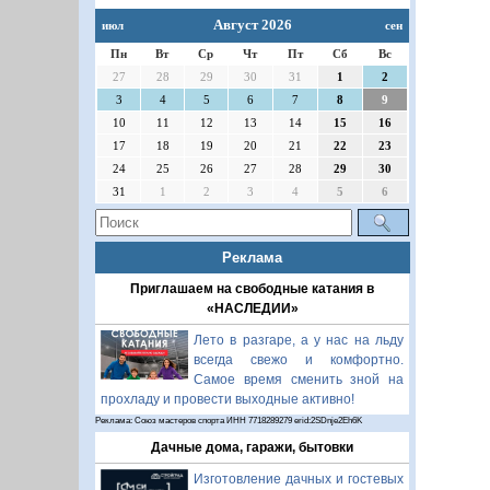
Август 2026
июл
сен
Пн
Вт
Ср
Чт
Пт
Сб
Вс
27
28
29
30
31
1
2
3
4
5
6
7
8
9
10
11
12
13
14
15
16
17
18
19
20
21
22
23
24
25
26
27
28
29
30
31
1
2
3
4
5
6
Реклама
Приглашаем на свободные катания в
«НАСЛЕДИИ»
Лето в разгаре, а у нас на льду
всегда свежо и комфортно.
Самое время сменить зной на
прохладу и провести выходные активно!
Реклама: Союз мастеров спорта ИНН 7718289279 erid:2SDnje2Eh6K
Дачные дома, гаражи, бытовки
Изготовление дачных и гостевых