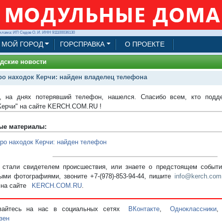
клама: ИП Седов О. И. ИНН 911100036130
МОЙ ГОРОД
ГОРСПРАВКА
О ПРОЕКТЕ
дские новости
о находок Керчи: найден владелец телефона
, на днях потерявший телефон, нашелся. Спасибо всем, кто подд
Керчи" на сайте KERCH.COM.RU !
ые материалы:
ро находок Керчи: найден телефон
стали свидетелем происшествия, или знаете о предстоящем событии
ыми фотографиями, звоните +7-(978)-853-94-44,
пишите
info@kerch.com
 на сайте
KERCH.COM.RU
.
вайтесь на нас в социальных сетях
ВКонтакте
,
Одноклассники
зен