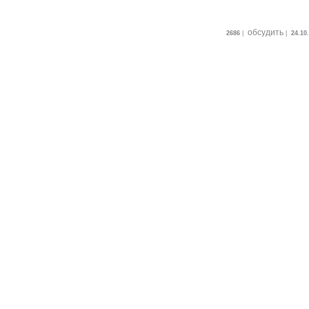
обсудить
2686
|
|
24.10