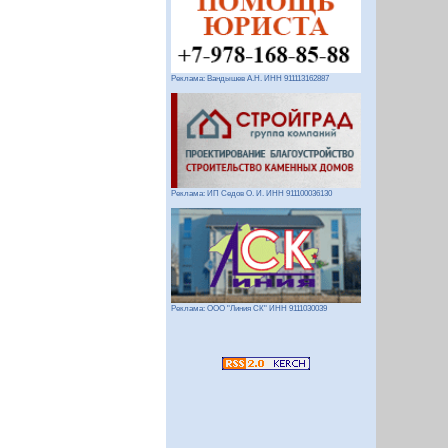
Реклама: Вандышев А.Н. ИНН 911113162887
Реклама: ИП Седов О. И. ИНН 911100036130
Реклама: ООО "Линия СК" ИНН 9111030039