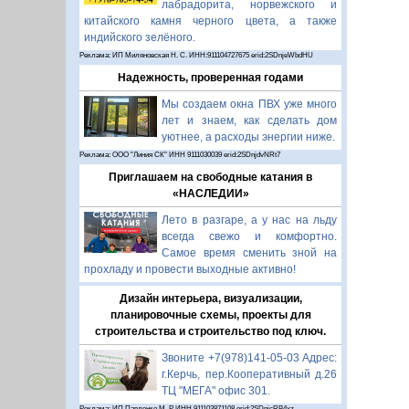
лабрадорита, норвежского и
китайского камня черного цвета, а также
индийского зелёного.
Реклама: ИП Миляновская Н. С. ИНН:911104727675 erid:2SDnjeWbdHU
Надежность, проверенная годами
Мы создаем окна ПВХ уже много
лет и знаем, как сделать дом
уютнее, а расходы энергии ниже.
Реклама: ООО "Линия СК" ИНН 9111030039 erid:2SDnjdvNRt7
Приглашаем на свободные катания в
«НАСЛЕДИИ»
Лето в разгаре, а у нас на льду
всегда свежо и комфортно.
Самое время сменить зной на
прохладу и провести выходные активно!
Дизайн интерьера, визуализации,
планировочные схемы, проекты для
строительства и строительство под ключ.
Звоните +7(978)141-05-03 Адрес:
г.Керчь, пер.Кооперативный д.26
ТЦ "МЕГА" офис 301.
Реклама: ИП Павленко М. Р. ИНН 911103871108 erid:2SDnjcRB4xz