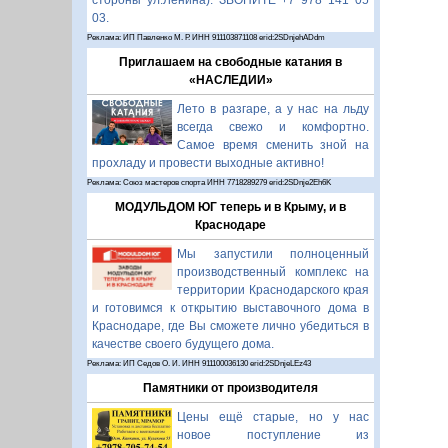
стороны ул.Ленина). ЗВОНИТЕ +7 978 141 05
03.
Реклама: ИП Павленко М. Р. ИНН 911103871108 erid:2SDnjehADdm
Приглашаем на свободные катания в
«НАСЛЕДИИ»
Лето в разгаре, а у нас на льду
всегда свежо и комфортно.
Самое время сменить зной на
прохладу и провести выходные активно!
Реклама: Союз мастеров спорта ИНН 7718289279 erid:2SDnje2Eh6K
МОДУЛЬДОМ ЮГ теперь и в Крыму, и в
Краснодаре
Мы запустили полноценный
производственный комплекс на
территории Краснодарского края
и готовимся к открытию выставочного дома в
Краснодаре, где Вы сможете лично убедиться в
качестве своего будущего дома.
Реклама: ИП Седов О. И. ИНН 911100036130 erid:2SDnjeLEz43
Памятники от производителя
Цены ещё старые, но у нас
новое поступление из