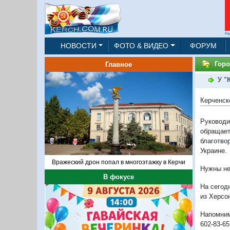
Ре
НОВОСТИ
ФОТО & ВИДЕО
ФОРУМ
Горо
Главное
У "
Керченск
Руковод
обращает
благотв
Украине.
Вражеский дрон попал в многоэтажку в Керчи
Нужны не
В фокусе
На сегод
из Херсо
Напомним
602-83-65