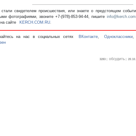
стали свидетелем происшествия, или знаете о предстоящем событии
ыми фотографиями, звоните +7-(978)-853-94-44,
пишите
info@kerch.com
 на сайте
KERCH.COM.RU
.
вайтесь на нас в социальных сетях
ВКонтакте
,
Одноклассники
зен
обсудить
3283
|
|
20.10