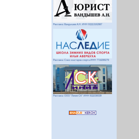
Реклама: Вандышев А.Н. ИНН 911113162887
Реклама: Союз мастеров спорта ИНН 7718289279
Реклама: ООО "Линия СК" ИНН 9111030039