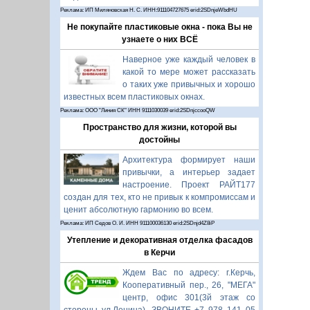
Реклама: ИП Миляновская Н. С. ИНН:911104727675 erid:2SDnjeWbdHU
Не покупайте пластиковые окна - пока Вы не
узнаете о них ВСЁ
Наверное уже каждый человек в
какой то мере может рассказать
о таких уже привычных и хорошо
известных всем пластиковых окнах.
Реклама: ООО "Линия СК" ИНН 9111030039 erid:2SDnjccooQW
Пространство для жизни, которой вы
достойны
Архитектура формирует наши
привычки, а интерьер задает
настроение. Проект РАЙТ177
создан для тех, кто не привык к компромиссам и
ценит абсолютную гармонию во всем.
Реклама: ИП Седов О. И. ИНН 911100036130 erid:2SDnjd4Z8iP
Утепление и декоративная отделка фасадов
в Керчи
Ждем Вас по адресу: г.Керчь,
Кооперативный пер., 26, "МЕГА"
центр, офис 301(3й этаж со