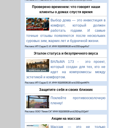
Проверено временем: что говорят наши
клиенты о домах спустя время
Выбор дома — это инвестиция в
комфорт, который должен
работать годами. И самые
точные отзывы появляются после нескольких
суровых зим, жарких лет и будничной жизни.
Реклама: ИП Седов О. И. ИНН 911100036130 erid:2SDnjegnNa7
Эталон статуса и безупречного вкуса
ВАЛЬМА 173 - это проект,
который создан для тех, кто не
идет на компромиссы между
эстетикой и комфортом.
Реклама: ИП Седов О. И. ИНН 911100036130 erid:2SDnjenhKFh
Защитите себя и своих близких
Поклейте противоосколочную
пленку!
Реклама: ООО "Линия СК" ИНН 9111030039 erid:2SDnjcDQahY
Акции на массаж
Массаж — это не только