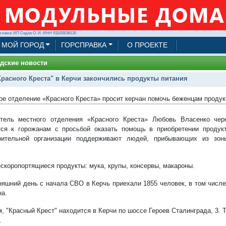
клама: ИП Седов О. И. ИНН 911100036130
МОЙ ГОРОД
ГОРСПРАВКА
О ПРОЕКТЕ
дские новости
Красного Креста" в Керчи закончились продукты питания
ое отделение «Красного Креста» просит керчан помочь беженцам проду
итель местного отделения «Красного Креста» Любовь Власенко че
ся к горожанам с просьбой оказать помощь в приобретении продукт
орительной организации поддерживают людей, прибывающих из зон
скоропортящиеся продукты: мука, крупы, консервы, макароны.
няшний день с начала СВО в Керчь приехали 1855 человек, в том числ
на.
, "Красный Крест" находится в Керчи по шоссе Героев Сталинграда, 3. 
.