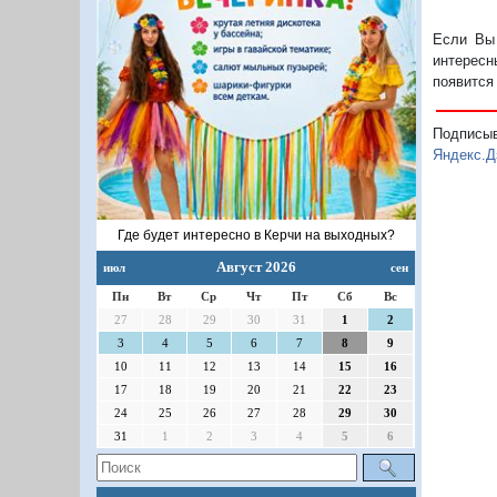
Если Вы 
интересн
появится
Подписы
Яндекс.Д
Где будет интересно в Керчи на выходных?
Август 2026
июл
сен
Пн
Вт
Ср
Чт
Пт
Сб
Вс
27
28
29
30
31
1
2
3
4
5
6
7
8
9
10
11
12
13
14
15
16
17
18
19
20
21
22
23
24
25
26
27
28
29
30
31
1
2
3
4
5
6