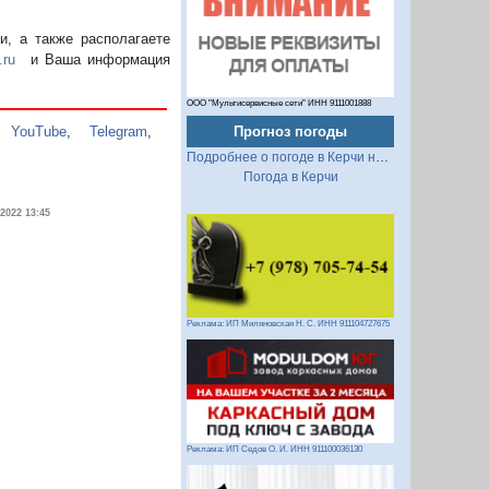
, а также располагаете
.ru
и Ваша информация
ООО "Мультисервисные сети" ИНН 9111001888
,
YouTube
,
Telegram
,
Прогноз погоды
Подробнее о погоде в Керчи на 2 недели
Погода в Керчи
.2022 13:45
Реклама: ИП Миляновская Н. С. ИНН 911104727675
Реклама: ИП Седов О. И. ИНН 911100036130