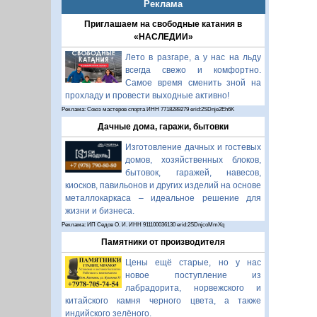
Реклама
Приглашаем на свободные катания в
«НАСЛЕДИИ»
Лето в разгаре, а у нас на льду
всегда свежо и комфортно.
Самое время сменить зной на
прохладу и провести выходные активно!
Реклама: Союз мастеров спорта ИНН 7718289279 erid:2SDnje2Eh6K
Дачные дома, гаражи, бытовки
Изготовление дачных и гостевых
домов, хозяйственных блоков,
бытовок, гаражей, навесов,
киосков, павильонов и других изделий на основе
металлокаркаса – идеальное решение для
жизни и бизнеса.
Реклама: ИП Седов О. И. ИНН 911100036130 erid:2SDnjcoMmXq
Памятники от производителя
Цены ещё старые, но у нас
новое поступление из
лабрадорита, норвежского и
китайского камня черного цвета, а также
индийского зелёного.