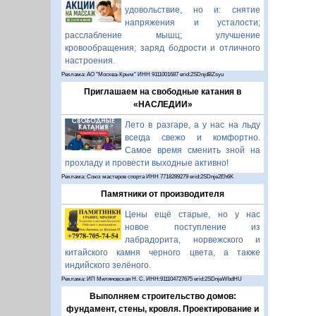
удовольствие, но и: снятие
напряжения и усталости;
расслабление мышц; улучшение
кровообращения; заряд бодрости и отличного
настроения.
Реклама: АО "Москва-Крым" ИНН 9111001687 erid:2SDnjdBZsyu
Приглашаем на свободные катания в
«НАСЛЕДИИ»
Лето в разгаре, а у нас на льду
всегда свежо и комфортно.
Самое время сменить зной на
прохладу и провести выходные активно!
Реклама: Союз мастеров спорта ИНН 7718289279 erid:2SDnje2Eh6K
Памятники от производителя
Цены ещё старые, но у нас
новое поступление из
лабрадорита, норвежского и
китайского камня черного цвета, а также
индийского зелёного.
Реклама: ИП Миляновская Н. С. ИНН:911104727675 erid:2SDnjeWbdHU
Выполняем строительство домов:
фундамент, стены, кровля. Проектирование и