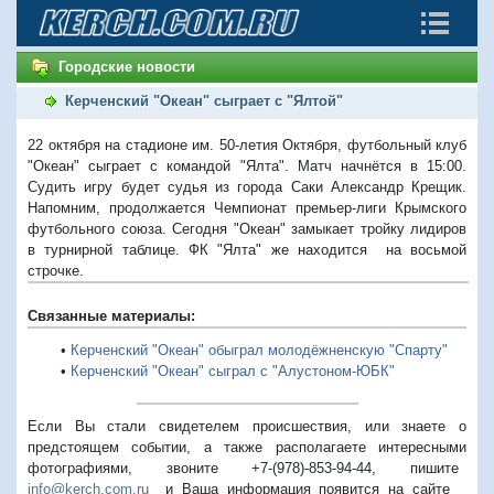
Городские новости
Керченский "Океан" сыграет с "Ялтой"
22 октября на стадионе им. 50-летия Октября, футбольный клуб
"Океан" сыграет с командой "Ялта". Матч начнётся в 15:00.
Судить игру будет судья из города Саки Александр Крещик.
Напомним, продолжается Чемпионат премьер-лиги Крымского
футбольного союза. Сегодня "Океан" замыкает тройку лидиров
в турнирной таблице. ФК "Ялта" же находится на восьмой
строчке.
Связанные материалы:
•
Керченский "Океан" обыграл молодёжненскую "Спарту"
•
Керченский "Океан" сыграл с "Алустоном-ЮБК"
Если Вы стали свидетелем происшествия, или знаете о
предстоящем событии, а также располагаете интересными
фотографиями, звоните +7-(978)-853-94-44,
пишите
info@kerch.com.ru
и Ваша информация появится на сайте