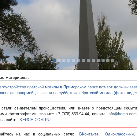
редыдущий
ые материалы:
агоустройство братской могилы в Приморском парке вот-вот должны зав
рченские юнармейцы вышли на субботник к братской могиле (фото, видео
стали свидетелем происшествия, или знаете о предстоящем событии
ыми фотографиями, звоните +7-(978)-853-94-44,
пишите
info@kerch.com
 на сайте
KERCH.COM.RU
.
вайтесь на нас в социальных сетях
ВКонтакте
,
Одноклассники