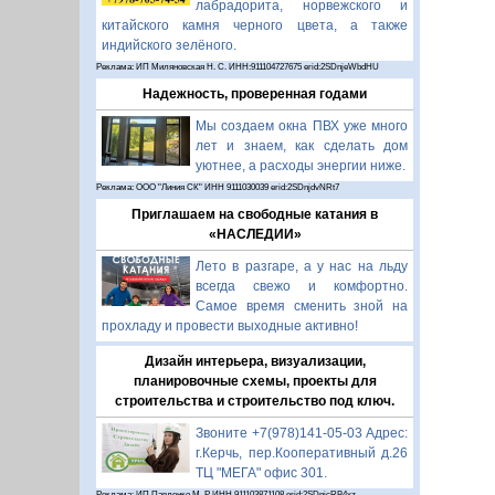
лабрадорита, норвежского и
китайского камня черного цвета, а также
индийского зелёного.
Реклама: ИП Миляновская Н. С. ИНН:911104727675 erid:2SDnjeWbdHU
Надежность, проверенная годами
Мы создаем окна ПВХ уже много
лет и знаем, как сделать дом
уютнее, а расходы энергии ниже.
Реклама: ООО "Линия СК" ИНН 9111030039 erid:2SDnjdvNRt7
Приглашаем на свободные катания в
«НАСЛЕДИИ»
Лето в разгаре, а у нас на льду
всегда свежо и комфортно.
Самое время сменить зной на
прохладу и провести выходные активно!
Дизайн интерьера, визуализации,
планировочные схемы, проекты для
строительства и строительство под ключ.
Звоните +7(978)141-05-03 Адрес:
г.Керчь, пер.Кооперативный д.26
ТЦ "МЕГА" офис 301.
Реклама: ИП Павленко М. Р. ИНН 911103871108 erid:2SDnjcRB4xz