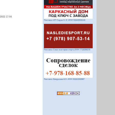
.2022 17:04
Реклама: ИП Седов О. И. ИНН 911100036130
Реклама: Союз мастеров спорта ИНН 7718289279
Реклама: Вандышев А.Н. ИНН 911113162887