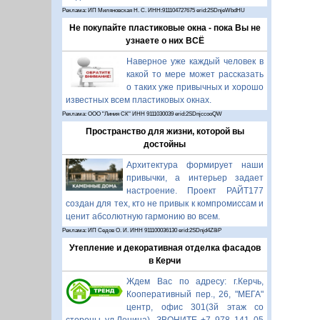
Реклама: ИП Миляновская Н. С. ИНН:911104727675 erid:2SDnjeWbdHU
Не покупайте пластиковые окна - пока Вы не
узнаете о них ВСЁ
Наверное уже каждый человек в
какой то мере может рассказать
о таких уже привычных и хорошо
известных всем пластиковых окнах.
Реклама: ООО "Линия СК" ИНН 9111030039 erid:2SDnjccooQW
Пространство для жизни, которой вы
достойны
Архитектура формирует наши
привычки, а интерьер задает
настроение. Проект РАЙТ177
создан для тех, кто не привык к компромиссам и
ценит абсолютную гармонию во всем.
Реклама: ИП Седов О. И. ИНН 911100036130 erid:2SDnjd4Z8iP
Утепление и декоративная отделка фасадов
в Керчи
Ждем Вас по адресу: г.Керчь,
Кооперативный пер., 26, "МЕГА"
центр, офис 301(3й этаж со