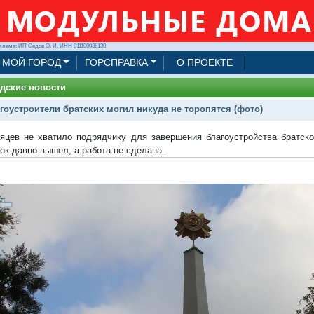
клама: ИП Седов О. И. ИНН 911100036130
МОЙ ГОРОД
ГОРСПРАВКА
О ПРОЕКТЕ
дские новости
гоустроители братских могил никуда не торопятся (фото)
яцев не хватило подрядчику для завершения благоустройства братск
рок давно вышел, а работа не сделана.
1/13