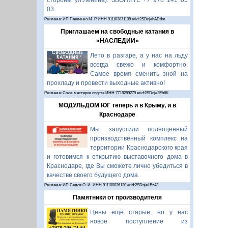
стороны ул.Ленина). ЗВОНИТЕ +7 978 141 05
03.
Реклама: ИП Павленко М. Р. ИНН 911103871108 erid:2SDnjehADdm
Приглашаем на свободные катания в
«НАСЛЕДИИ»
Лето в разгаре, а у нас на льду
всегда свежо и комфортно.
Самое время сменить зной на
прохладу и провести выходные активно!
Реклама: Союз мастеров спорта ИНН 7718289279 erid:2SDnje2Eh6K
МОДУЛЬДОМ ЮГ теперь и в Крыму, и в
Краснодаре
Мы запустили полноценный
производственный комплекс на
территории Краснодарского края
и готовимся к открытию выставочного дома в
Краснодаре, где Вы сможете лично убедиться в
качестве своего будущего дома.
Реклама: ИП Седов О. И. ИНН 911100036130 erid:2SDnjeLEz43
Памятники от производителя
Цены ещё старые, но у нас
новое поступление из