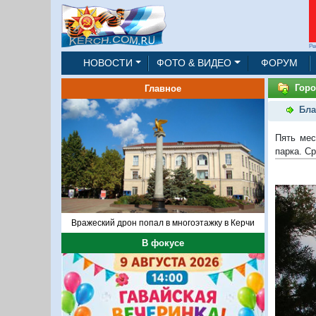
Ре
НОВОСТИ
ФОТО & ВИДЕО
ФОРУМ
Горо
Главное
Бла
Пять мес
парка. С
Вражеский дрон попал в многоэтажку в Керчи
В фокусе