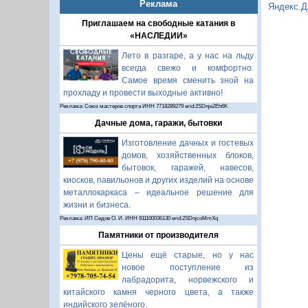
Реклама
Яндекс.Д
Приглашаем на свободные катания в
«НАСЛЕДИИ»
Лето в разгаре, а у нас на льду
всегда свежо и комфортно.
Самое время сменить зной на
прохладу и провести выходные активно!
Реклама: Союз мастеров спорта ИНН 7718289279 erid:2SDnje2Eh6K
Дачные дома, гаражи, бытовки
Изготовление дачных и гостевых
домов, хозяйственных блоков,
бытовок, гаражей, навесов,
киосков, павильонов и других изделий на основе
металлокаркаса – идеальное решение для
жизни и бизнеса.
Реклама: ИП Седов О. И. ИНН 911100036130 erid:2SDnjcoMmXq
Памятники от производителя
Цены ещё старые, но у нас
новое поступление из
лабрадорита, норвежского и
китайского камня черного цвета, а также
индийского зелёного.