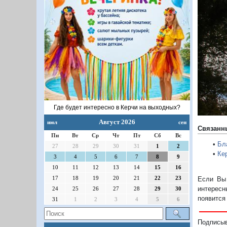
П
Где будет интересно в Керчи на выходных?
Август 2026
июл
сен
Связанн
Пн
Вт
Ср
Чт
Пт
Сб
Вс
•
Бл
27
28
29
30
31
1
2
•
Ке
3
4
5
6
7
8
9
10
11
12
13
14
15
16
17
18
19
20
21
22
23
Если Вы 
интересн
24
25
26
27
28
29
30
появится
31
1
2
3
4
5
6
Подписы