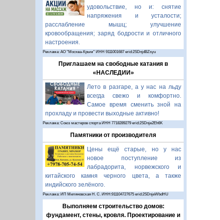
удовольствие, но и: снятие
напряжения и усталости;
расслабление мышц; улучшение
кровообращения; заряд бодрости и отличного
настроения.
Реклама: АО "Москва-Крым" ИНН 9111001687 erid:2SDnjdBZsyu
Приглашаем на свободные катания в
«НАСЛЕДИИ»
Лето в разгаре, а у нас на льду
всегда свежо и комфортно.
Самое время сменить зной на
прохладу и провести выходные активно!
Реклама: Союз мастеров спорта ИНН 7718289279 erid:2SDnje2Eh6K
Памятники от производителя
Цены ещё старые, но у нас
новое поступление из
лабрадорита, норвежского и
китайского камня черного цвета, а также
индийского зелёного.
Реклама: ИП Миляновская Н. С. ИНН:911104727675 erid:2SDnjeWbdHU
Выполняем строительство домов:
фундамент, стены, кровля. Проектирование и