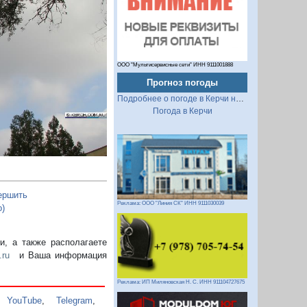
Следующий
ООО "Мультисервисные сети" ИНН 9111001888
Прогноз погоды
Подробнее о погоде в Керчи на 2 недели
Погода в Керчи
ершить
Реклама: ООО "Линия СК" ИНН 9111030039
)
, а также располагаете
.ru
и Ваша информация
Реклама: ИП Миляновская Н. С. ИНН 911104727675
,
YouTube
,
Telegram
,