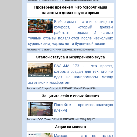
Проверено временем: что говорят наши
клиенты о домах спустя время
Выбор дома — это инвестиция в
комфорт, который должен
работать годами. И самые
точные отзывы появляются после нескольких
суровых зим, жарких лет и будничной жизни.
Реклама: ИП Седов О. И. ИНН 911100036130 erid:2SDnjegnNa7
Эталон статуса и безупречного вкуса
ВАЛЬМА 173 - это проект,
который создан для тех, кто не
идет на компромиссы между
эстетикой и комфортом.
Реклама: ИП Седов О. И. ИНН 911100036130 erid:2SDnjenhKFh
Защитите себя и своих близких
Поклейте противоосколочную
пленку!
Реклама: ООО "Линия СК" ИНН 9111030039 erid:2SDnjcDQahY
Акции на массаж
Массаж — это не только