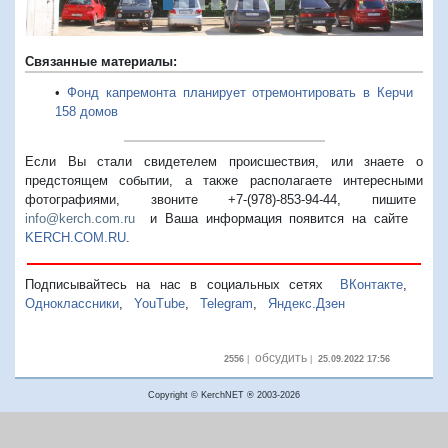
Связанные материалы:
•
Фонд капремонта планирует отремонтировать в Керчи
158 домов
Если Вы стали свидетелем происшествия, или знаете о
предстоящем событии, а также располагаете интересными
фотографиями, звоните +7-(978)-853-94-44,
пишите
info@kerch.com.ru
и Ваша информация появится на сайте
KERCH.COM.RU
.
Подписывайтесь на нас в социальных сетях
ВКонтакте
,
Одноклассники
,
YouTube
,
Telegram
,
Яндекс.Дзен
обсудить
2556
|
|
25.09.2022 17:56
Copyright © KerchNET ® 2003-2026