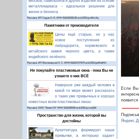
киосков, павильонов и других изделий на основе
металлокаркаса – идеальное решение для
жизни и бизнеса.
П
Реклама: ИП Седов О. И. ИНН 911100036130 erid:2SDnjcoMmXq
Памятники от производителя
Цены ещё старые, но у нас
новое поступление из
лабрадорита, норвежского и
китайского камня черного цвета, а также
индийского зелёного.
Реклама: ИП Миляновская Н. С. ИНН:911104727675 erid:2SDnjeWbdHU
Не покупайте пластиковые окна - пока Вы не
узнаете о них ВСЁ
Наверное уже каждый человек в
Если Вы 
какой то мере может рассказать
интересн
о таких уже привычных и хорошо
появится
известных всем пластиковых окнах.
Реклама: ООО "Линия СК" ИНН 9111030039 erid:2SDnjccooQW
Подписы
Пространство для жизни, которой вы
Яндекс.Д
достойны
Архитектура формирует наши
привычки, а интерьер задает