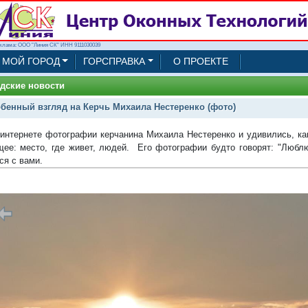
клама: ООО "Линия СК" ИНН 9111030039
МОЙ ГОРОД
ГОРСПРАВКА
О ПРОЕКТЕ
дские новости
бенный взгляд на Керчь Михаила Нестеренко (фото)
интернете фотографии керчанина Михаила Нестеренко и удивились, как
ее: место, где живет, людей. Его фотографии будто говорят: "Любл
ся с вами.