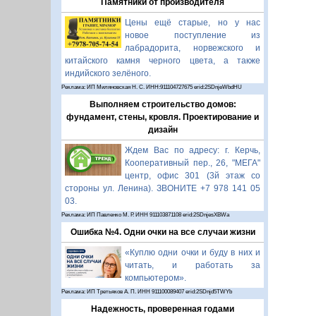
Памятники от производителя
Цены ещё старые, но у нас
новое поступление из
лабрадорита, норвежского и
китайского камня черного цвета, а также
индийского зелёного.
Реклама: ИП Миляновская Н. С. ИНН:911104727675 erid:2SDnjeWbdHU
Выполняем строительство домов:
фундамент, стены, кровля. Проектирование и
дизайн
Ждем Вас по адресу: г. Керчь,
Кооперативный пер., 26, "МЕГА"
центр, офис 301 (3й этаж со
стороны ул. Ленина). ЗВОНИТЕ +7 978 141 05
03.
Реклама: ИП Павленко М. Р. ИНН 911103871108 erid:2SDnjesXBWa
Ошибка №4. Одни очки на все случаи жизни
«Куплю одни очки и буду в них и
читать, и работать за
компьютером».
Реклама: ИП Третьяков А. П. ИНН 911100089407 erid:2SDnjd5TWYb
Надежность, проверенная годами