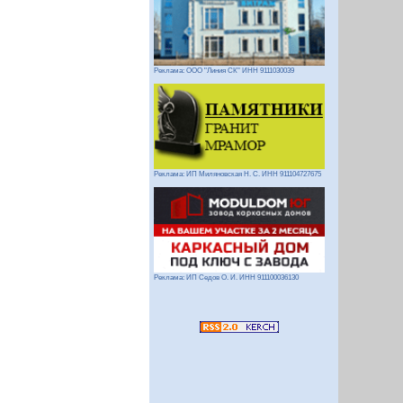
Реклама: ООО "Линия СК" ИНН 9111030039
Реклама: ИП Миляновская Н. С. ИНН 911104727675
Реклама: ИП Седов О. И. ИНН 911100036130