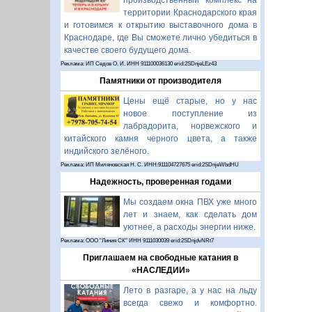
производственный комплекс на
территории Краснодарского края
и готовимся к открытию выставочного дома в
Краснодаре, где Вы сможете лично убедиться в
качестве своего будущего дома.
Реклама: ИП Седов О. И. ИНН 911100036130 erid:2SDnjeLEz43
Памятники от производителя
Цены ещё старые, но у нас
новое поступление из
лабрадорита, норвежского и
китайского камня черного цвета, а также
индийского зелёного.
Реклама: ИП Миляновская Н. С. ИНН:911104727675 erid:2SDnjeWbdHU
Надежность, проверенная годами
Мы создаем окна ПВХ уже много
лет и знаем, как сделать дом
уютнее, а расходы энергии ниже.
Реклама: ООО "Линия СК" ИНН 9111030039 erid:2SDnjdvNRt7
Приглашаем на свободные катания в
«НАСЛЕДИИ»
Лето в разгаре, а у нас на льду
всегда свежо и комфортно.