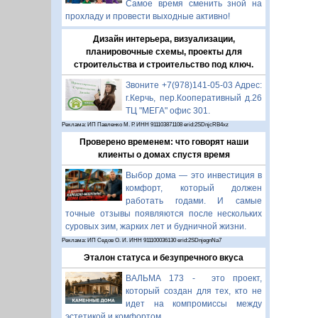
Самое время сменить зной на
прохладу и провести выходные активно!
Дизайн интерьера, визуализации,
планировочные схемы, проекты для
строительства и строительство под ключ.
Звоните +7(978)141-05-03 Адрес:
г.Керчь, пер.Кооперативный д.26
ТЦ "МЕГА" офис 301.
Реклама: ИП Павленко М. Р. ИНН 911103871108 erid:2SDnjcRB4xz
Проверено временем: что говорят наши
клиенты о домах спустя время
Выбор дома — это инвестиция в
комфорт, который должен
работать годами. И самые
точные отзывы появляются после нескольких
суровых зим, жарких лет и будничной жизни.
Реклама: ИП Седов О. И. ИНН 911100036130 erid:2SDnjegnNa7
Эталон статуса и безупречного вкуса
ВАЛЬМА 173 - это проект,
который создан для тех, кто не
идет на компромиссы между
эстетикой и комфортом.