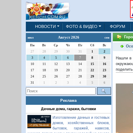
Ре
НОВОСТИ
ФОТО & ВИДЕО
ФОРУМ
Горо
Август 2026
июл
сен
Пн
Вт
Ср
Чт
Пт
Сб
Вс
Осо
27
28
29
30
31
1
2
Нашли в 
3
4
5
6
7
8
9
окружающ
10
11
12
13
14
15
16
поделить
17
18
19
20
21
22
23
24
25
26
27
28
29
30
31
1
2
3
4
5
6
Реклама
Дачные дома, гаражи, бытовки
Изготовление дачных и гостевых
домов, хозяйственных блоков,
бытовок, гаражей, навесов,