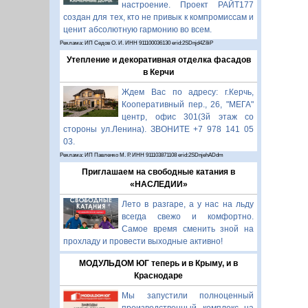
настроение. Проект РАЙТ177
создан для тех, кто не привык к компромиссам и
ценит абсолютную гармонию во всем.
Реклама: ИП Седов О. И. ИНН 911100036130 erid:2SDnjd4Z8iP
Утепление и декоративная отделка фасадов
в Керчи
Ждем Вас по адресу: г.Керчь,
Кооперативный пер., 26, "МЕГА"
центр, офис 301(3й этаж со
стороны ул.Ленина). ЗВОНИТЕ +7 978 141 05
03.
Реклама: ИП Павленко М. Р. ИНН 911103871108 erid:2SDnjehADdm
Приглашаем на свободные катания в
«НАСЛЕДИИ»
Лето в разгаре, а у нас на льду
всегда свежо и комфортно.
Самое время сменить зной на
прохладу и провести выходные активно!
МОДУЛЬДОМ ЮГ теперь и в Крыму, и в
Краснодаре
Мы запустили полноценный