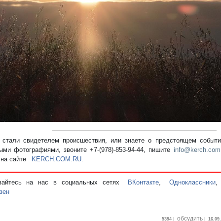
редыдущий
стали свидетелем происшествия, или знаете о предстоящем событии
ыми фотографиями, звоните +7-(978)-853-94-44,
пишите
info@kerch.com
 на сайте
KERCH.COM.RU
.
вайтесь на нас в социальных сетях
ВКонтакте
,
Одноклассники
зен
обсудить
5394
|
|
16.09