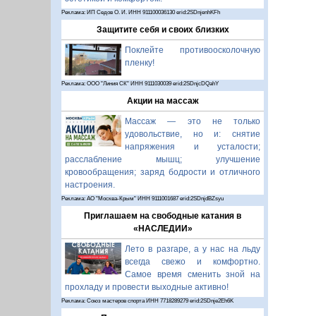
Реклама: ИП Седов О. И. ИНН 911100036130 erid:2SDnjenhKFh
Защитите себя и своих близких
Поклейте противоосколочную
пленку!
Реклама: ООО "Линия СК" ИНН 9111030039 erid:2SDnjcDQahY
Акции на массаж
Массаж — это не только
удовольствие, но и: снятие
напряжения и усталости;
расслабление мышц; улучшение
кровообращения; заряд бодрости и отличного
настроения.
Реклама: АО "Москва-Крым" ИНН 9111001687 erid:2SDnjdBZsyu
Приглашаем на свободные катания в
«НАСЛЕДИИ»
Лето в разгаре, а у нас на льду
всегда свежо и комфортно.
Самое время сменить зной на
прохладу и провести выходные активно!
Реклама: Союз мастеров спорта ИНН 7718289279 erid:2SDnje2Eh6K