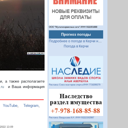
Следующий
ООО "Мультисервисные сети" ИНН 9111001888
Прогноз погоды
Подробнее о погоде в Керчи на 2 недели
Погода в Керчи
, а также располагаете
Реклама: Союз мастеров спорта ИНН 7718289279
.ru
и Ваша информация
,
YouTube
,
Telegram
,
Реклама: Вандышев А.Н. ИНН 911113162887
.2022 13:09